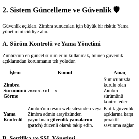
2. Sistem Güncelleme ve Güvenlik 🛡️
Güvenlik açıkları, Zimbra sunucuları için büyük bir risktir. Yama
yönetimini ciddiye alın.
A. Sürüm Kontrolü ve Yama Yönetimi
Zimbra'nın en güncel sürümlerini kullanmak, bilinen güvenlik
açıklarından korunmanın tek yoludur.
İşlem
Komut
Amaç
Sunucunuzda
Zimbra
kurulu olan
Sürümünü
Zimbra
zmcontrol -v
Görme
sürümünü
kontrol eder.
Zimbra'nın resmi web sitesinden veya
Kritik güvenlik
Yama
Zimbra admin arayüzünden
açıklarına karşı
Kontrolü
yayınlanan
güvenlik yamalarını
proaktif
(patch)
düzenli olarak takip edin.
savunma sağlar.
B. Sertifika ve SSL Yönetimi