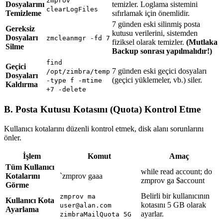
zmprov
Dosyalarını
temizler. Loglama sistemini
clearLogFiles
Temizleme
sıfırlamak için önemlidir.
7 günden eski silinmiş posta
Gereksiz
kutusu verilerini, sistemden
Dosyaları
zmcleanmgr -fd 7
fiziksel olarak temizler.
(Mutlaka
Silme
Backup sonrası yapılmalıdır!)
find
Geçici
7 günden eski geçici dosyaları
/opt/zimbra/temp
Dosyaları
(geçici yüklemeler, vb.) siler.
-type f -mtime
Kaldırma
+7 -delete
B. Posta Kutusu Kotasını (Quota) Kontrol Etme
Kullanıcı kotalarını düzenli kontrol etmek, disk alanı sorunlarını
önler.
İşlem
Komut
Amaç
Tüm Kullanıcı
while read account; do
Kotalarını
`zmprov gaaa
zmprov ga $account
Görme
Belirli bir kullanıcının
zmprov ma
Kullanıcı Kota
kotasını 5 GB olarak
user@alan.com
Ayarlama
ayarlar.
zimbraMailQuota 5G