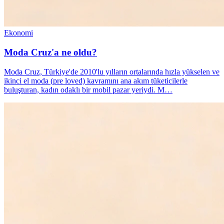
Ekonomi
Moda Cruz'a ne oldu?
Moda Cruz, Türkiye'de 2010'lu yılların ortalarında hızla yükselen ve
ikinci el moda (pre loved) kavramını ana akım tüketicilerle
buluşturan, kadın odaklı bir mobil pazar yeriydi. M…