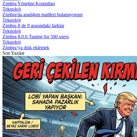
Zimbra Yönetim Komutları
Teknoloji
Zimbra'da aradığım mailleri bulamıyorum
Teknoloji
Zimbra 8 ile 9 arasındaki farklar
Teknoloji
Zimbra 8.0.6 Tuning for 500 users
Teknoloji
Zimbra’ya disk eklemek
Son Yazılar