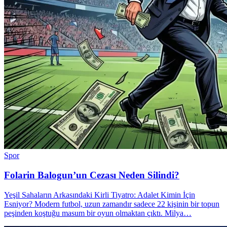
Spor
Folarin Balogun’un Cezası Neden Silindi?
Yeşil Sahaların Arkasındaki Kirli Tiyatro: Adalet Kimin İçin
Esniyor? Modern futbol, uzun zamandır sadece 22 kişinin bir topun
peşinden koştuğu masum bir oyun olmaktan çıktı. Milya…