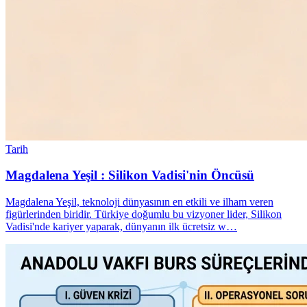
Tarih
Magdalena Yeşil : Silikon Vadisi'nin Öncüsü
Magdalena Yeşil, teknoloji dünyasının en etkili ve ilham veren
figürlerinden biridir. Türkiye doğumlu bu vizyoner lider, Silikon
Vadisi'nde kariyer yaparak, dünyanın ilk ücretsiz w…