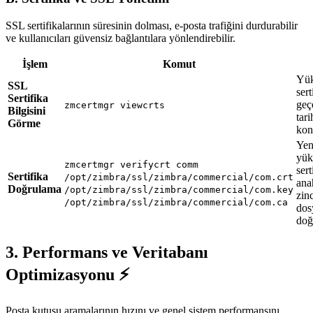
SSL sertifikalarının süresinin dolması, e-posta trafiğini durdurabilir
ve kullanıcıları güvensiz bağlantılara yönlendirebilir.
İşlem
Komut
Yük
SSL
sert
Sertifika
geçe
zmcertmgr viewcrts
Bilgisini
tari
Görme
kon
Yen
yük
zmcertmgr verifycrt comm
sert
Sertifika
/opt/zimbra/ssl/zimbra/commercial/com.crt
ana
Doğrulama
/opt/zimbra/ssl/zimbra/commercial/com.key
zinc
/opt/zimbra/ssl/zimbra/commercial/com.ca
dos
doğ
3. Performans ve Veritabanı
Optimizasyonu ⚡
Posta kutusu aramalarının hızını ve genel sistem performansını