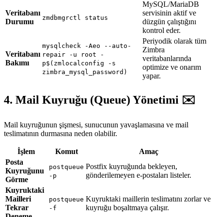
MySQL/MariaDB
Veritabanı
servisinin aktif ve
zmdbmgrctl status
Durumu
düzgün çalıştığını
kontrol eder.
Periyodik olarak tüm
mysqlcheck -Aeo --auto-
Zimbra
Veritabanı
repair -u root -
veritabanlarında
Bakımı
p$(zmlocalconfig -s
optimize ve onarım
zimbra_mysql_password)
yapar.
4. Mail Kuyruğu (Queue) Yönetimi ✉️
Mail kuyruğunun şişmesi, sunucunun yavaşlamasına ve mail
teslimatının durmasına neden olabilir.
İşlem
Komut
Amaç
Posta
Postfix kuyruğunda bekleyen,
postqueue
Kuyruğunu
gönderilemeyen e-postaları listeler.
-p
Görme
Kuyruktaki
Mailleri
Kuyruktaki maillerin teslimatını zorlar ve
postqueue
Tekrar
kuyruğu boşaltmaya çalışır.
-f
Deneme