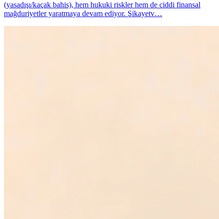
(yasadışı/kaçak bahis), hem hukuki riskler hem de ciddi finansal
mağduriyetler yaratmaya devam ediyor. Şikayetv…