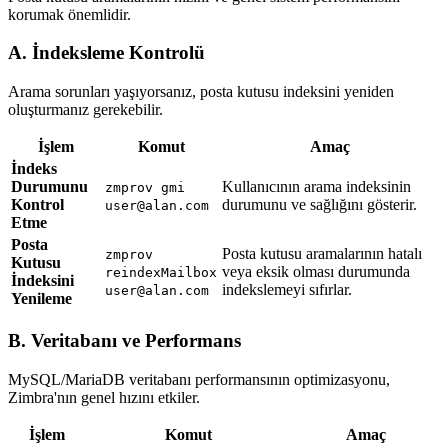
korumak önemlidir.
A. İndeksleme Kontrolü
Arama sorunları yaşıyorsanız, posta kutusu indeksini yeniden
oluşturmanız gerekebilir.
İşlem
Komut
Amaç
İndeks
Durumunu
Kullanıcının arama indeksinin
zmprov gmi
Kontrol
durumunu ve sağlığını gösterir.
user@alan.com
Etme
Posta
Posta kutusu aramalarının hatalı
zmprov
Kutusu
veya eksik olması durumunda
reindexMailbox
İndeksini
indekslemeyi sıfırlar.
user@alan.com
Yenileme
B. Veritabanı ve Performans
MySQL/MariaDB veritabanı performansının optimizasyonu,
Zimbra'nın genel hızını etkiler.
İşlem
Komut
Amaç