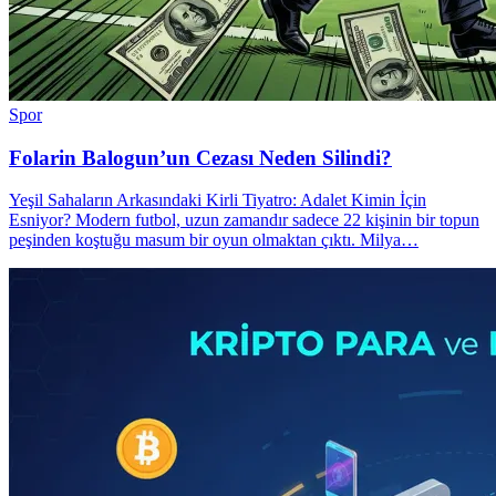
Spor
Folarin Balogun’un Cezası Neden Silindi?
Yeşil Sahaların Arkasındaki Kirli Tiyatro: Adalet Kimin İçin
Esniyor? Modern futbol, uzun zamandır sadece 22 kişinin bir topun
peşinden koştuğu masum bir oyun olmaktan çıktı. Milya…