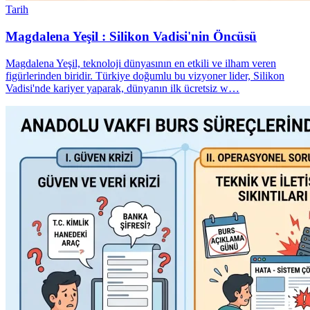
Tarih
Magdalena Yeşil : Silikon Vadisi'nin Öncüsü
Magdalena Yeşil, teknoloji dünyasının en etkili ve ilham veren
figürlerinden biridir. Türkiye doğumlu bu vizyoner lider, Silikon
Vadisi'nde kariyer yaparak, dünyanın ilk ücretsiz w…