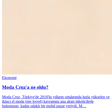
Ekonomi
Moda Cruz'a ne oldu?
Moda Cruz, Türkiye'de 2010'lu yılların ortalarında hızla yükselen ve
ikinci el moda (pre loved) kavramını ana akım tüketicilerle
buluşturan, kadın odaklı bir mobil pazar yeriydi. M…