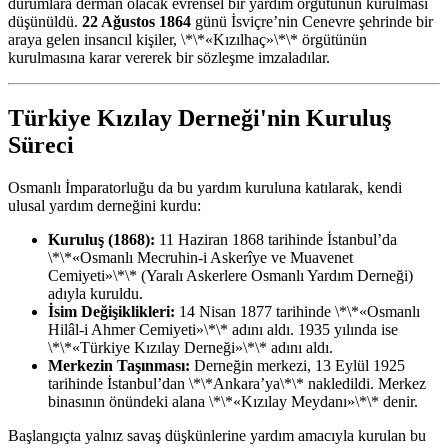
durumlara derman olacak evrensel bir yardım örgütünün kurulması
düşünüldü.
22 Ağustos 1864
günü İsviçre’nin Cenevre şehrinde bir
araya gelen insancıl kişiler, \*\*«Kızılhaç»\*\* örgütünün
kurulmasına karar vererek bir sözleşme imzaladılar.
Türkiye Kızılay Derneği'nin Kuruluş
Süreci
Osmanlı İmparatorluğu da bu yardım kuruluna katılarak, kendi
ulusal yardım derneğini kurdu:
Kuruluş (1868):
11 Haziran 1868 tarihinde İstanbul’da
\*\*«Osmanlı Mecruhin-i Askerîye ve Muavenet
Cemiyeti»\*\* (Yaralı Askerlere Osmanlı Yardım Derneği)
adıyla kuruldu.
İsim Değişiklikleri:
14 Nisan 1877 tarihinde \*\*«Osmanlı
Hilâl-i Ahmer Cemiyeti»\*\* adını aldı. 1935 yılında ise
\*\*«Türkiye Kızılay Derneği»\*\* adını aldı.
Merkezin Taşınması:
Derneğin merkezi, 13 Eylül 1925
tarihinde İstanbul’dan \*\*Ankara’ya\*\* nakledildi. Merkez
binasının önündeki alana \*\*«Kızılay Meydanı»\*\* denir.
Başlangıçta yalnız savaş düşkünlerine yardım amacıyla kurulan bu