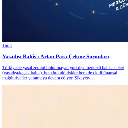
Tarih
Yasadışı Bahis : Artan Para Çekme Sorunları
Türkiye'de yasal zemini bulunmayan yurt dışı merkezli bahis siteleri
(yasadışı/kaçak bahis), hem hukuki riskler hem de ciddi finansal
mağduriyetler yaratmaya devam ediyor. Şikayetv…