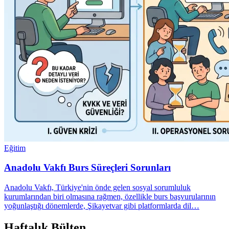
Eğitim
Anadolu Vakfı Burs Süreçleri Sorunları
Anadolu Vakfı, Türkiye'nin önde gelen sosyal sorumluluk
kurumlarından biri olmasına rağmen, özellikle burs başvurularının
yoğunlaştığı dönemlerde, Şikayetvar gibi platformlarda dil…
Haftalık Bülten