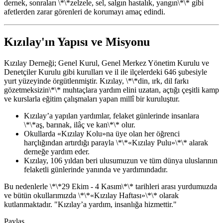
dernek, sonraları \*\*zelzele, sel, salgın hastalık, yangın\*\* gibi
afetlerden zarar görenleri de korumayı amaç edindi.
Kızılay'ın Yapısı ve Misyonu
Kızılay Derneği; Genel Kurul, Genel Merkez Yönetim Kurulu ve
Denetçiler Kurulu gibi kurulları ve il ile ilçelerdeki 646 şubesiyle
yurt yüzeyinde örgütlenmiştir. Kızılay, \*\*din, ırk, dil farkı
gözetmeksizin\*\* muhtaçlara yardım elini uzatan, açtığı çeşitli kamp
ve kurslarla eğitim çalışmaları yapan millî bir kuruluştur.
Kızılay’a yapılan yardımlar, felaket günlerinde insanlara
\*\*aş, barınak, ilâç ve kan\*\* olur.
Okullarda «Kızılay Kolu»na üye olan her öğrenci
harçlığından artırdığı parayla \*\*«Kızılay Pulu»\*\* alarak
derneğe yardım eder.
Kızılay, 106 yıldan beri ulusumuzun ve tüm dünya uluslarının
felaketli günlerinde yanında ve yardımındadır.
Bu nedenlerle \*\*29 Ekim - 4 Kasım\*\* tarihleri arası yurdumuzda
ve bütün okullarımızda \*\*«Kızılay Haftası»\*\* olarak
kutlanmaktadır. "Kızılay’a yardım, insanlığa hizmettir."
Paylaş