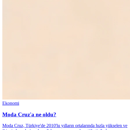
Ekonomi
Moda Cruz'a ne oldu?
Moda Cruz, Türkiye'de 2010'lu yılların ortalarında hızla yükselen ve