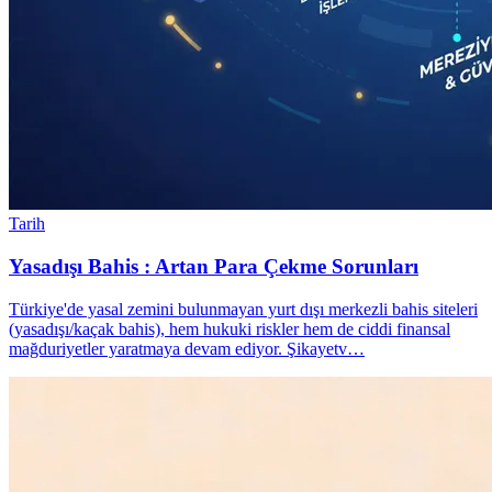
Tarih
Yasadışı Bahis : Artan Para Çekme Sorunları
Türkiye'de yasal zemini bulunmayan yurt dışı merkezli bahis siteleri
(yasadışı/kaçak bahis), hem hukuki riskler hem de ciddi finansal
mağduriyetler yaratmaya devam ediyor. Şikayetv…