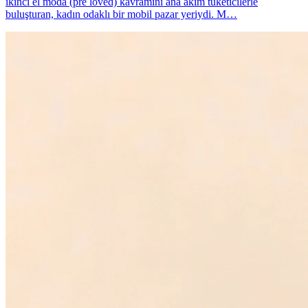
ikinci el moda (pre loved) kavramını ana akım tüketicilerle
buluşturan, kadın odaklı bir mobil pazar yeriydi. M…