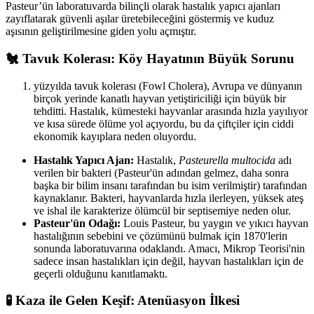
Pasteur’ün laboratuvarda bilinçli olarak hastalık yapıcı ajanları
zayıflatarak güvenli aşılar üretebileceğini göstermiş ve kuduz
aşısının geliştirilmesine giden yolu açmıştır.
🐔 Tavuk Kolerası: Köy Hayatının Büyük Sorunu
yüzyılda tavuk kolerası (Fowl Cholera), Avrupa ve dünyanın
birçok yerinde kanatlı hayvan yetiştiriciliği için büyük bir
tehditti. Hastalık, kümesteki hayvanlar arasında hızla yayılıyor
ve kısa sürede ölüme yol açıyordu, bu da çiftçiler için ciddi
ekonomik kayıplara neden oluyordu.
Hastalık Yapıcı Ajan:
Hastalık,
Pasteurella multocida
adı
verilen bir bakteri (Pasteur'ün adından gelmez, daha sonra
başka bir bilim insanı tarafından bu isim verilmiştir) tarafından
kaynaklanır. Bakteri, hayvanlarda hızla ilerleyen, yüksek ateş
ve ishal ile karakterize ölümcül bir septisemiye neden olur.
Pasteur'ün Odağı:
Louis Pasteur, bu yaygın ve yıkıcı hayvan
hastalığının sebebini ve çözümünü bulmak için 1870'lerin
sonunda laboratuvarına odaklandı. Amacı, Mikrop Teorisi'nin
sadece insan hastalıkları için değil, hayvan hastalıkları için de
geçerli olduğunu kanıtlamaktı.
🧪 Kaza ile Gelen Keşif: Atenüasyon İlkesi