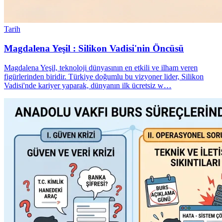
Tarih
Magdalena Yeşil : Silikon Vadisi'nin Öncüsü
Magdalena Yeşil, teknoloji dünyasının en etkili ve ilham veren
figürlerinden biridir. Türkiye doğumlu bu vizyoner lider, Silikon
Vadisi'nde kariyer yaparak, dünyanın ilk ücretsiz w…