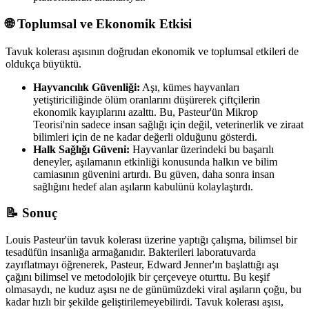
🌐 Toplumsal ve Ekonomik Etkisi
Tavuk kolerası aşısının doğrudan ekonomik ve toplumsal etkileri de
oldukça büyüktü.
Hayvancılık Güvenliği:
Aşı, kümes hayvanları
yetiştiriciliğinde ölüm oranlarını düşürerek çiftçilerin
ekonomik kayıplarını azalttı. Bu, Pasteur'ün Mikrop
Teorisi'nin sadece insan sağlığı için değil, veterinerlik ve ziraat
bilimleri için de ne kadar değerli olduğunu gösterdi.
Halk Sağlığı Güveni:
Hayvanlar üzerindeki bu başarılı
deneyler, aşılamanın etkinliği konusunda halkın ve bilim
camiasının güvenini artırdı. Bu güven, daha sonra insan
sağlığını hedef alan aşıların kabulünü kolaylaştırdı.
📝 Sonuç
Louis Pasteur'ün tavuk kolerası üzerine yaptığı çalışma, bilimsel bir
tesadüfün insanlığa armağanıdır. Bakterileri laboratuvarda
zayıflatmayı öğrenerek, Pasteur, Edward Jenner'ın başlattığı aşı
çağını bilimsel ve metodolojik bir çerçeveye oturttu. Bu keşif
olmasaydı, ne kuduz aşısı ne de günümüzdeki viral aşıların çoğu, bu
kadar hızlı bir şekilde geliştirilemeyebilirdi. Tavuk kolerası aşısı,