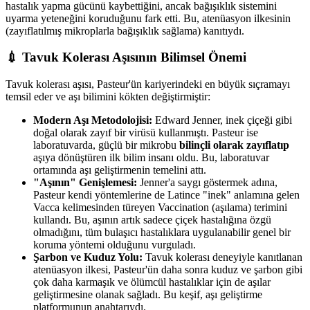
hastalık yapma gücünü kaybettiğini, ancak bağışıklık sistemini
uyarma yeteneğini koruduğunu fark etti. Bu, atenüasyon ilkesinin
(zayıflatılmış mikroplarla bağışıklık sağlama) kanıtıydı.
💉 Tavuk Kolerası Aşısının Bilimsel Önemi
Tavuk kolerası aşısı, Pasteur'ün kariyerindeki en büyük sıçramayı
temsil eder ve aşı bilimini kökten değiştirmiştir:
Modern Aşı Metodolojisi:
Edward Jenner, inek çiçeği gibi
doğal olarak zayıf bir virüsü kullanmıştı. Pasteur ise
laboratuvarda, güçlü bir mikrobu
bilinçli olarak zayıflatıp
aşıya dönüştüren ilk bilim insanı oldu. Bu, laboratuvar
ortamında aşı geliştirmenin temelini attı.
"Aşının" Genişlemesi:
Jenner'a saygı göstermek adına,
Pasteur kendi yöntemlerine de Latince "inek" anlamına gelen
Vacca kelimesinden türeyen Vaccination (aşılama) terimini
kullandı. Bu, aşının artık sadece çiçek hastalığına özgü
olmadığını, tüm bulaşıcı hastalıklara uygulanabilir genel bir
koruma yöntemi olduğunu vurguladı.
Şarbon ve Kuduz Yolu:
Tavuk kolerası deneyiyle kanıtlanan
atenüasyon ilkesi, Pasteur'ün daha sonra kuduz ve şarbon gibi
çok daha karmaşık ve ölümcül hastalıklar için de aşılar
geliştirmesine olanak sağladı. Bu keşif, aşı geliştirme
platformunun anahtarıydı.