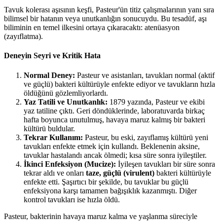
Tavuk kolerası aşısının keşfi, Pasteur'ün titiz çalışmalarının yanı sıra
bilimsel bir hatanın veya unutkanlığın sonucuydu. Bu tesadüf, aşı
biliminin en temel ilkesini ortaya çıkaracaktı: atenüasyon
(zayıflatma).
Deneyin Seyri ve Kritik Hata
Normal Deney:
Pasteur ve asistanları, tavukları normal (aktif
ve güçlü) bakteri kültürüyle enfekte ediyor ve tavukların hızla
öldüğünü gözlemliyorlardı.
Yaz Tatili ve Unutkanlık:
1879 yazında, Pasteur ve ekibi
yaz tatiline çıktı. Geri döndüklerinde, laboratuvarda birkaç
hafta boyunca unutulmuş, havaya maruz kalmış bir bakteri
kültürü buldular.
Tekrar Kullanım:
Pasteur, bu eski, zayıflamış kültürü yeni
tavukları enfekte etmek için kullandı. Beklenenin aksine,
tavuklar hastalandı ancak ölmedi; kısa süre sonra iyileştiler.
İkinci Enfeksiyon (Mucize):
İyileşen tavukları bir süre sonra
tekrar aldı ve onları
taze, güçlü (virulent)
bakteri kültürüyle
enfekte etti. Şaşırtıcı bir şekilde, bu tavuklar bu güçlü
enfeksiyona karşı tamamen bağışıklık kazanmıştı. Diğer
kontrol tavukları ise hızla öldü.
Pasteur, bakterinin havaya maruz kalma ve yaşlanma süreciyle