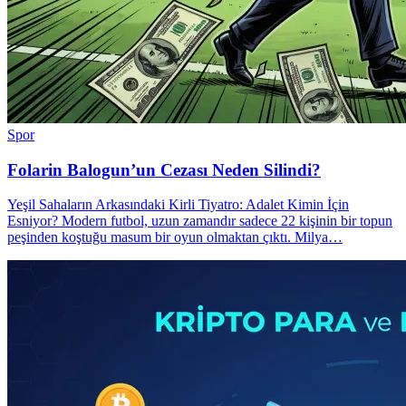
Spor
Folarin Balogun’un Cezası Neden Silindi?
Yeşil Sahaların Arkasındaki Kirli Tiyatro: Adalet Kimin İçin
Esniyor? Modern futbol, uzun zamandır sadece 22 kişinin bir topun
peşinden koştuğu masum bir oyun olmaktan çıktı. Milya…