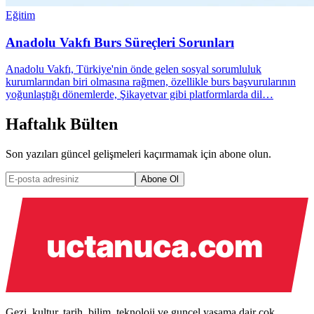
Eğitim
Anadolu Vakfı Burs Süreçleri Sorunları
Anadolu Vakfı, Türkiye'nin önde gelen sosyal sorumluluk
kurumlarından biri olmasına rağmen, özellikle burs başvurularının
yoğunlaştığı dönemlerde, Şikayetvar gibi platformlarda dil…
Haftalık Bülten
Son yazıları güncel gelişmeleri kaçırmamak için abone olun.
Abone Ol
Gezi, kultur, tarih, bilim, teknoloji ve guncel yasama dair cok