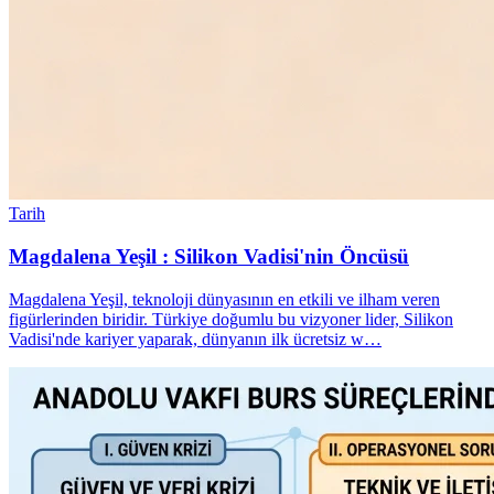
Tarih
Magdalena Yeşil : Silikon Vadisi'nin Öncüsü
Magdalena Yeşil, teknoloji dünyasının en etkili ve ilham veren
figürlerinden biridir. Türkiye doğumlu bu vizyoner lider, Silikon
Vadisi'nde kariyer yaparak, dünyanın ilk ücretsiz w…