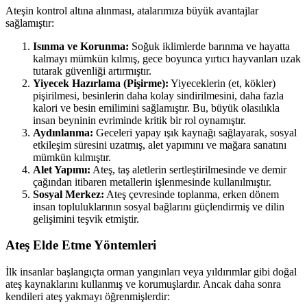
Ateşin kontrol altına alınması, atalarımıza büyük avantajlar
sağlamıştır:
Isınma ve Korunma:
Soğuk iklimlerde barınma ve hayatta
kalmayı mümkün kılmış, gece boyunca yırtıcı hayvanları uzak
tutarak güvenliği artırmıştır.
Yiyecek Hazırlama (Pişirme):
Yiyeceklerin (et, kökler)
pişirilmesi, besinlerin daha kolay sindirilmesini, daha fazla
kalori ve besin emilimini sağlamıştır. Bu, büyük olasılıkla
insan beyninin evriminde kritik bir rol oynamıştır.
Aydınlanma:
Geceleri yapay ışık kaynağı sağlayarak, sosyal
etkileşim süresini uzatmış, alet yapımını ve mağara sanatını
mümkün kılmıştır.
Alet Yapımı:
Ateş, taş aletlerin sertleştirilmesinde ve demir
çağından itibaren metallerin işlenmesinde kullanılmıştır.
Sosyal Merkez:
Ateş çevresinde toplanma, erken dönem
insan topluluklarının sosyal bağlarını güçlendirmiş ve dilin
gelişimini teşvik etmiştir.
Ateş Elde Etme Yöntemleri
İlk insanlar başlangıçta orman yangınları veya yıldırımlar gibi doğal
ateş kaynaklarını kullanmış ve korumuşlardır. Ancak daha sonra
kendileri ateş yakmayı öğrenmişlerdir: