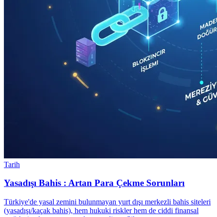
Tarih
Yasadışı Bahis : Artan Para Çekme Sorunları
Türkiye'de yasal zemini bulunmayan yurt dışı merkezli bahis siteleri
(yasadışı/kaçak bahis), hem hukuki riskler hem de ciddi finansal