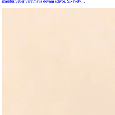
mağduriyetler yaratmaya devam ediyor. Şikayetv…