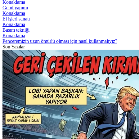
Konaklama
Gemi yapımı
Konaklama
El işleri sanatı
Konaklama
Basım tekniği
Konaklama
Penceremizin uzun ömürlü olması için nasıl kullanmalıyız?
Son Yazılar