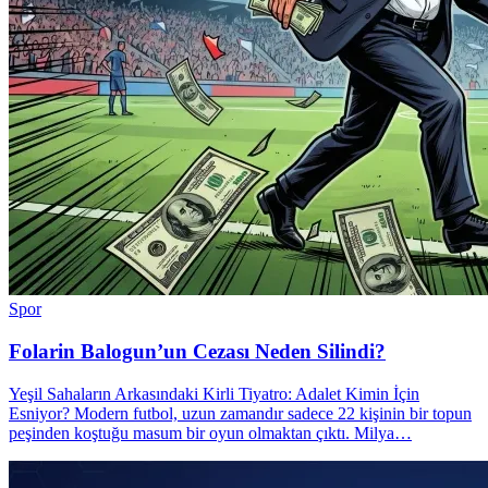
Spor
Folarin Balogun’un Cezası Neden Silindi?
Yeşil Sahaların Arkasındaki Kirli Tiyatro: Adalet Kimin İçin
Esniyor? Modern futbol, uzun zamandır sadece 22 kişinin bir topun
peşinden koştuğu masum bir oyun olmaktan çıktı. Milya…