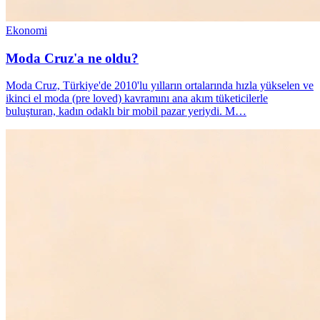
Ekonomi
Moda Cruz'a ne oldu?
Moda Cruz, Türkiye'de 2010'lu yılların ortalarında hızla yükselen ve
ikinci el moda (pre loved) kavramını ana akım tüketicilerle
buluşturan, kadın odaklı bir mobil pazar yeriydi. M…