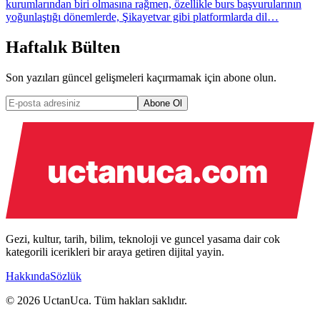
kurumlarından biri olmasına rağmen, özellikle burs başvurularının
yoğunlaştığı dönemlerde, Şikayetvar gibi platformlarda dil…
Haftalık Bülten
Son yazıları güncel gelişmeleri kaçırmamak için abone olun.
Abone Ol
Gezi, kultur, tarih, bilim, teknoloji ve guncel yasama dair cok
kategorili icerikleri bir araya getiren dijital yayin.
Hakkında
Sözlük
© 2026 UctanUca. Tüm hakları saklıdır.