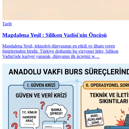
Tarih
Magdalena Yeşil : Silikon Vadisi'nin Öncüsü
Magdalena Yeşil, teknoloji dünyasının en etkili ve ilham veren
figürlerinden biridir. Türkiye doğumlu bu vizyoner lider, Silikon
Vadisi'nde kariyer yaparak, dünyanın ilk ücretsiz w…