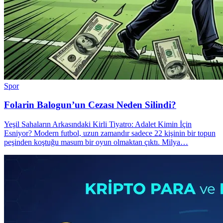
Spor
Folarin Balogun’un Cezası Neden Silindi?
Yeşil Sahaların Arkasındaki Kirli Tiyatro: Adalet Kimin İçin
Esniyor? Modern futbol, uzun zamandır sadece 22 kişinin bir topun
peşinden koştuğu masum bir oyun olmaktan çıktı. Milya…