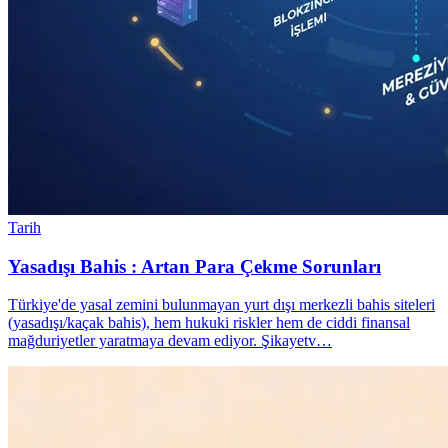
Tarih
Yasadışı Bahis : Artan Para Çekme Sorunları
Türkiye'de yasal zemini bulunmayan yurt dışı merkezli bahis siteleri
(yasadışı/kaçak bahis), hem hukuki riskler hem de ciddi finansal
mağduriyetler yaratmaya devam ediyor. Şikayetv…