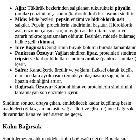
Ağız:
Tükürük bezlerinden salgılanan tükürükteki
pityalin
(amilaz) enzimi, nişastanın (karbonhidrat) bir kısmını sindirir.
Mide:
Mide bezleri,
pepsin
enzimi ve
hidroklorik asit
salgılar. Pepsi̇n, proteinlerin sindirimini başlatır. Hidroklorik
asit, enzimin çalışması için uygun asidik ortamı sağlar ve
zararlı mikroorganizmaları öldürür. Besinler, midede bulamaç
haline gelir (
kimus
).
İnce Bağırsak:
Sindirimin büyük bölümü burada tamamlanır.
Pankreas Özsuyu:
Yağları sindiren
lipaz
, proteinleri sindiren
tripsin
ve karbonhidratları sindiren
amilaz
(pankreas amilazı)
içerir.
Safra:
Karaciğerde üretilir ve yağların fiziksel olarak küçük
damlacıklara ayrılmasını (emülsiyonlaşmasını) sağlar, bu da
lipazın etkinliğini artırır.
Bağırsak Özsuyu:
Karbonhidrat ve proteinlerin sindirimini
tamamlayan son enzimleri içerir.
Sindirim sonucu ortaya çıkan, emilebilecek kadar küçülmüş besin
maddeleri (glikoz, amino asit, yağ asitleri ve gliserol) ince bağırsak
duvarından kana ve lenf sistemine geçer.
Kalın Bağırsak
Sindirilemeyen atık maddeler kalın bağırsağa geçer. Burada
su,