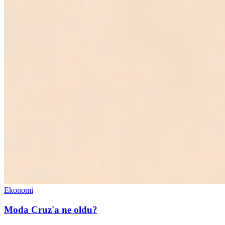
Ekonomi
Moda Cruz'a ne oldu?