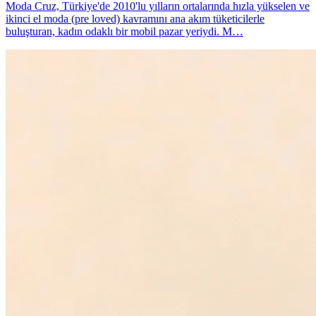
Moda Cruz, Türkiye'de 2010'lu yılların ortalarında hızla yükselen ve
ikinci el moda (pre loved) kavramını ana akım tüketicilerle
buluşturan, kadın odaklı bir mobil pazar yeriydi. M…