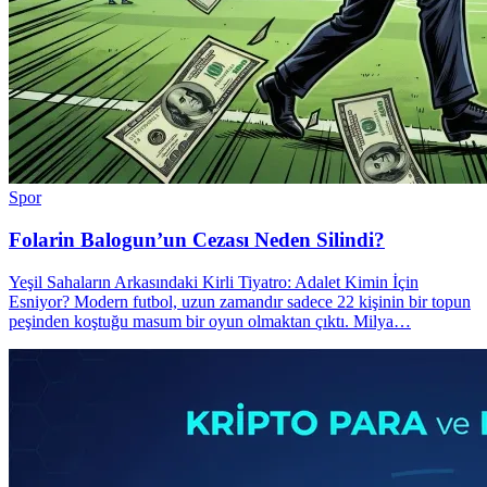
Spor
Folarin Balogun’un Cezası Neden Silindi?
Yeşil Sahaların Arkasındaki Kirli Tiyatro: Adalet Kimin İçin
Esniyor? Modern futbol, uzun zamandır sadece 22 kişinin bir topun
peşinden koştuğu masum bir oyun olmaktan çıktı. Milya…