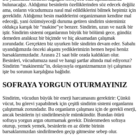
bulunacağız. Aldığımız besinlerin özelliklerinden söz edecek değiliz
ama, onların vücudumuza nasıl mal edildiklerini bilmek hepimiz için
gereklidir. Aldığımız besin maddelerini organizmanın kendine mal
edeceği, yani özümsiyeceği duruma getiren sindirim sistemimiz
oldukça karışık bir “makine”ye benzer. Sindirim, uzun ve nazik bir
iştir. Sindirim sistemi organlarının büyük bir bölümü gece, gündüz
demeden aralıksız bir biçimde ve hiç aksamadan çalışmak
zorundadır. Gerçekten biz uyurken bile sindirim devam eder. Sabahı
uyandığımızda önceki akşamı yediklerimizin hemen hepsi henüz
barsaklarımızdadır. Arasıra 21 saat bile orada kaldıkları olur.
Besinleri, vücudumuza nasıl ve hangi şartlar altında mal ediyoruz?
Sindirim “makinemiz”in, dolayısıyla organizmamızın iyi çalışması
işte bu sorunun karşılığına bağlıdır.
SOFRAYA YORGUN OTURMAYINIZ
Sindirim, vücudun büyük bir enerji harcamasını gerektirir: Çünkü
vücut, bu görevi yapabilmek için çeşitli sindirim sistemi organlarını
çalıştırmak zorundadır. Bu organların çalışması için de gerekli enerji,
ancak besinlerin iyi sindirilmesiyle mümkündür. Bundan ötürü
sofraya yorgun argın oturmamak gerekir. Dinlenmeden sofraya
oturup, yemek yemek, besinlerin en az dörtte birinin
barsaklarımızdan sindirilmeden geçip gitmesine sebep olur.