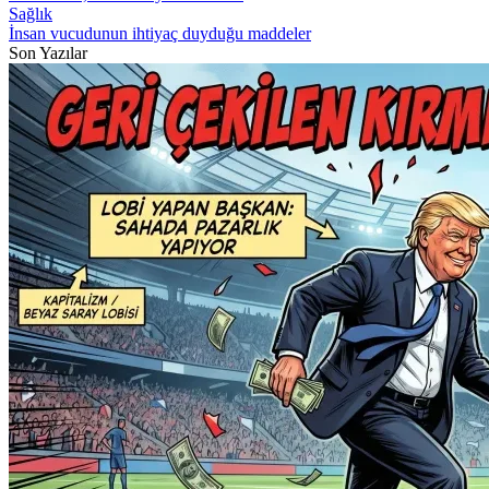
Sağlık
İnsan vucudunun ihtiyaç duyduğu maddeler
Son Yazılar