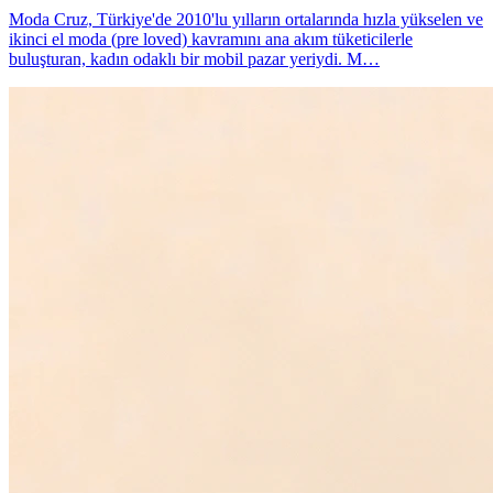
Moda Cruz, Türkiye'de 2010'lu yılların ortalarında hızla yükselen ve
ikinci el moda (pre loved) kavramını ana akım tüketicilerle
buluşturan, kadın odaklı bir mobil pazar yeriydi. M…