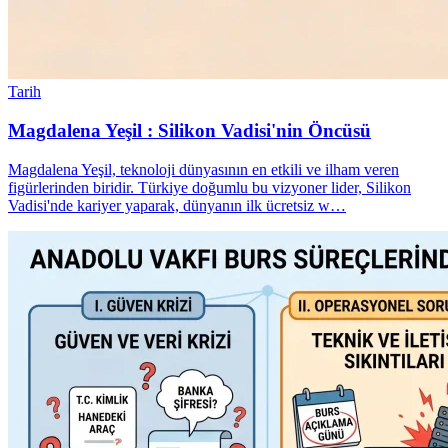
Tarih
Magdalena Yeşil : Silikon Vadisi'nin Öncüsü
Magdalena Yeşil, teknoloji dünyasının en etkili ve ilham veren
figürlerinden biridir. Türkiye doğumlu bu vizyoner lider, Silikon
Vadisi'nde kariyer yaparak, dünyanın ilk ücretsiz w…