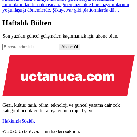
kurumlarından biri olmasına rağmen, özellikle burs başvurularının
yoğunlaştığı dönemlerde, Şikayetvar gibi platformlarda dil…
Haftalık Bülten
Son yazıları güncel gelişmeleri kaçırmamak için abone olun.
Abone Ol
Gezi, kultur, tarih, bilim, teknoloji ve guncel yasama dair cok
kategorili icerikleri bir araya getiren dijital yayin.
Hakkında
Sözlük
© 2026 UctanUca. Tüm hakları saklıdır.