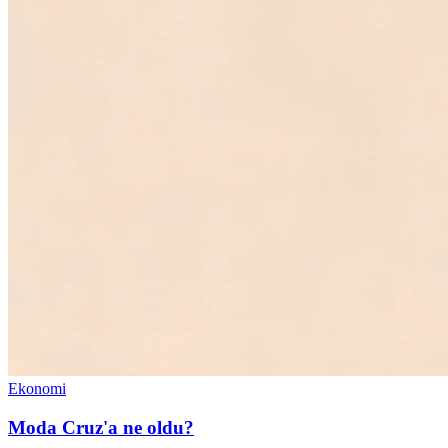
Ekonomi
Moda Cruz'a ne oldu?