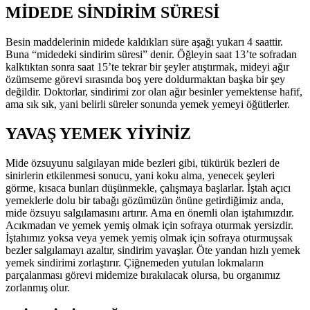
MİDEDE SİNDİRİM SÜRESİ
Besin maddelerinin midede kaldıkları süre aşağı yukarı 4 saattir.
Buna “midedeki sindirim süresi” denir. Öğleyin saat 13’te sofradan
kalktıktan sonra saat 15’te tekrar bir şeyler atıştırmak, mideyi ağır
özümseme görevi sırasında boş yere doldurmaktan başka bir şey
değildir. Doktorlar, sindirimi zor olan ağır besinler yemektense hafif,
ama sık sık, yani belirli süreler sonunda yemek yemeyi öğütlerler.
YAVAŞ YEMEK YİYİNİZ
Mide özsuyunu salgılayan mide bezleri gibi, tükürük bezleri de
sinirlerin etkilenmesi sonucu, yani koku alma, yenecek şeyleri
görme, kısaca bunları düşünmekle, çalışmaya başlarlar. İştah açıcı
yemeklerle dolu bir tabağı gözümüzün önüne getirdiğimiz anda,
mide özsuyu salgılamasını artırır. Ama en önemli olan iştahımızdır.
Acıkmadan ve yemek yemiş olmak için sofraya oturmak yersizdir.
İştahımız yoksa veya yemek yemiş olmak için sofraya oturmuşsak
bezler salgılamayı azaltır, sindirim yavaşlar. Öte yandan hızlı yemek
yemek sindirimi zorlaştırır. Çiğnemeden yutulan lokmaların
parçalanması görevi midemize bırakılacak olursa, bu organımız
zorlanmış olur.