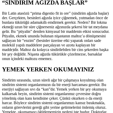
“SİNDİRİM AĞIZDA BAŞLAR”
Bir Latin atasözü “prima digestio fit in ore” (sindirim ağızda başlar)
der. Gerçekten, besinleri ağızda iyice çiğnemek, yutmadan önce de
bunlara tükürüğü adamakıllı emdirmek gerekir. Neden? Bir lokma
ekmeği uzun bir süre çiğnerseniz ağzınızda şekersi bir tat meydana
gelir. Bu “ptiyalin” denilen kimyasal bir maddenin etkisi sonucudur.
Ptiyalin, ekmek ununda bulunan nişastanın maltoz’a dönüşmesini
sağlayan bir “enzim” (besinler üzerine etki yaparak onları sade
molekül yapılı maddelere parçalayan ve azotu kaplayan bir
madde)dir. Maltoz da kolayca sindirilebilen bir cins şekerden başka
bir şey değildir. Nişasta ağızda tükürükle çözelmezse, barsaklar
onun içindeki maltozu ememez.
YEMEK YERKEN OKUMAYINIZ
Sindirim sırasında, uzun süreli ağır bir çalışmaya koyulmuş olan
sindirim sistemi organlarımızın da bir enerji harcaması gerekir. Bu
enerjiyi sağlayan sıvı da “kan”dır. Yemek yerken bir şey okumaya
kalkarsak beyin, sindirim sistemi organlarımız çevresine doğru
yönelmiş olan kanı kendisine çeker. Çünkü okurken o da enerji
harcar. Böylece sindirim sistemi organlarımızı kansız bırakmakla,
onların görevlerini gereği gibi yerine getirmelerini önlemiş oluruz.
Yemekte, okumamayı öğütlememizin nedeni işte budur. Doktorlar,