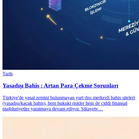
Tarih
Yasadışı Bahis : Artan Para Çekme Sorunları
Türkiye'de yasal zemini bulunmayan yurt dışı merkezli bahis siteleri
(yasadışı/kaçak bahis), hem hukuki riskler hem de ciddi finansal
mağduriyetler yaratmaya devam ediyor. Şikayetv…