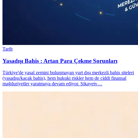
Tarih
Yasadışı Bahis : Artan Para Çekme Sorunları
Türkiye'de yasal zemini bulunmayan yurt dışı merkezli bahis siteleri
(yasadışı/kaçak bahis), hem hukuki riskler hem de ciddi finansal
mağduriyetler yaratmaya devam ediyor. Şikayetv…