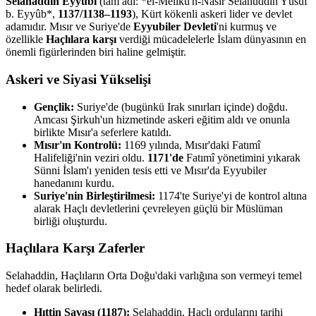
Selahaddin Eyyubi
(tam adı: *el-Melikü'n-Nâsır Selâhuddîn Yûsuf
b. Eyyûb*,
1137/1138–1193
), Kürt kökenli askeri lider ve devlet
adamıdır. Mısır ve Suriye'de
Eyyubiler Devleti
'ni kurmuş ve
özellikle
Haçlılara karşı
verdiği mücadelelerle İslam dünyasının en
önemli figürlerinden biri haline gelmiştir.
Askeri ve Siyasi Yükselişi
Gençlik:
Suriye'de (bugünkü Irak sınırları içinde) doğdu.
Amcası Şirkuh'un hizmetinde askeri eğitim aldı ve onunla
birlikte Mısır'a seferlere katıldı.
Mısır'ın Kontrolü:
1169 yılında, Mısır'daki Fatımî
Halifeliği'nin veziri oldu.
1171'de
Fatımî yönetimini yıkarak
Sünni İslam'ı yeniden tesis etti ve Mısır'da Eyyubiler
hanedanını kurdu.
Suriye'nin Birleştirilmesi:
1174'te Suriye'yi de kontrol altına
alarak Haçlı devletlerini çevreleyen güçlü bir Müslüman
birliği oluşturdu.
Haçlılara Karşı Zaferler
Selahaddin, Haçlıların Orta Doğu'daki varlığına son vermeyi temel
hedef olarak belirledi.
Hıttin Savaşı (1187):
Selahaddin, Haçlı ordularını tarihi