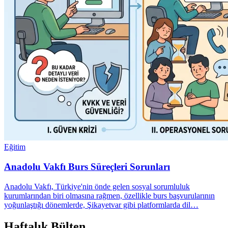
Eğitim
Anadolu Vakfı Burs Süreçleri Sorunları
Anadolu Vakfı, Türkiye'nin önde gelen sosyal sorumluluk
kurumlarından biri olmasına rağmen, özellikle burs başvurularının
yoğunlaştığı dönemlerde, Şikayetvar gibi platformlarda dil…
Haftalık Bülten