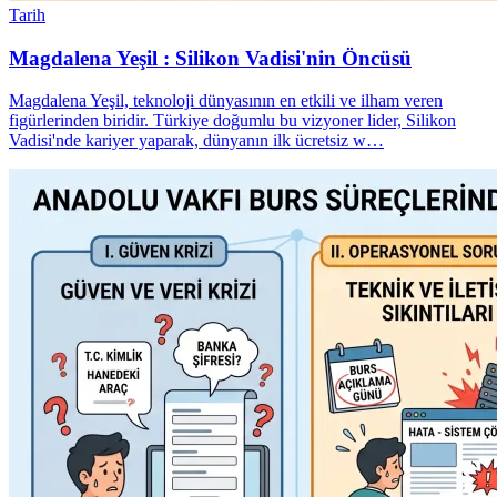
Tarih
Magdalena Yeşil : Silikon Vadisi'nin Öncüsü
Magdalena Yeşil, teknoloji dünyasının en etkili ve ilham veren
figürlerinden biridir. Türkiye doğumlu bu vizyoner lider, Silikon
Vadisi'nde kariyer yaparak, dünyanın ilk ücretsiz w…