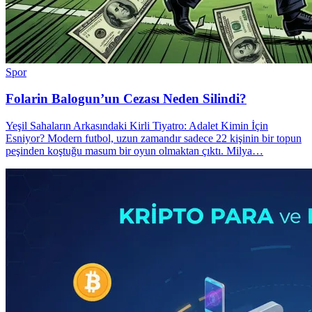
Spor
Folarin Balogun’un Cezası Neden Silindi?
Yeşil Sahaların Arkasındaki Kirli Tiyatro: Adalet Kimin İçin
Esniyor? Modern futbol, uzun zamandır sadece 22 kişinin bir topun
peşinden koştuğu masum bir oyun olmaktan çıktı. Milya…