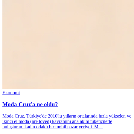
Ekonomi
Moda Cruz'a ne oldu?
Moda Cruz, Türkiye'de 2010'lu yılların ortalarında hızla yükselen ve
ikinci el moda (pre loved) kavramını ana akım tüketicilerle
buluşturan, kadın odaklı bir mobil pazar yeriydi. M…