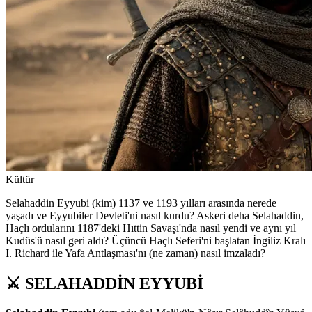
Kültür
Selahaddin Eyyubi (kim) 1137 ve 1193 yılları arasında nerede
yaşadı ve Eyyubiler Devleti'ni nasıl kurdu? Askeri deha Selahaddin,
Haçlı ordularını 1187'deki Hıttin Savaşı'nda nasıl yendi ve aynı yıl
Kudüs'ü nasıl geri aldı? Üçüncü Haçlı Seferi'ni başlatan İngiliz Kralı
I. Richard ile Yafa Antlaşması'nı (ne zaman) nasıl imzaladı?
⚔️ SELAHADDİN EYYUBİ