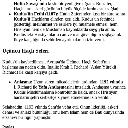
Hıttin Savaşı'nda
kesin bir yenilgiye uğrattı. Bu zafer,
Haçlıların askeri gücünün büyük ölçüde kırılmasını sağladı.
Kudüs'ün Fethi (1187):
Hıttin Zaferi'nden kısa bir süre sonra
Kudüs'ü
Haçlıların elinden geri aldı. Kudüs'ün fethinde
gösterdiği
merhamet
ve esirlere iyi muamele etmesi, hem
Hristiyan hem de Müslüman kaynaklarda saygıyla anılır.
Kudüs'teki Hristiyanların can ve mal güvenliğini sağlayarak
fidye karşılığında şehirden ayrılmalarına izin verdi.
Üçüncü Haçlı Seferi
Kudüs'ün kaybedilmesi, Avrupa'da Üçüncü Haçlı Seferi'nin
başlamasına neden oldu. İngiliz Kralı I. Richard (Aslan Yürekli
Richard) ile karşı karşıya geldi.
Anlaşma:
Uzun süren mücadelelerin ardından,
1192 yılında
I. Richard ile
Yafa Antlaşması
'nı imzaladı. Antlaşma uyarınca
Kudüs Müslümanların kontrolünde kaldı, ancak Hristiyan
hacıların şehri serbestçe ziyaret etmelerine izin verildi.
Selahaddin, 1193 yılında Şam'da vefat etti. Onun liderliği, askeri
dehası ve ahlaki bütünlüğü, onu hem İslam hem de Batı dünyasında
efsanevi bir figür yapmıştır.
Paylaş