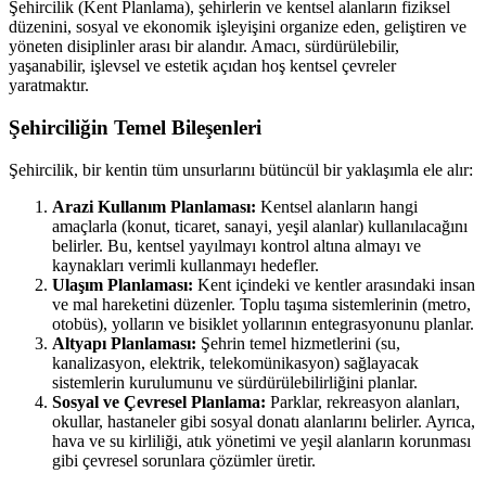
Şehircilik (Kent Planlama), şehirlerin ve kentsel alanların fiziksel
düzenini, sosyal ve ekonomik işleyişini organize eden, geliştiren ve
yöneten disiplinler arası bir alandır. Amacı, sürdürülebilir,
yaşanabilir, işlevsel ve estetik açıdan hoş kentsel çevreler
yaratmaktır.
Şehirciliğin Temel Bileşenleri
Şehircilik, bir kentin tüm unsurlarını bütüncül bir yaklaşımla ele alır:
Arazi Kullanım Planlaması:
Kentsel alanların hangi
amaçlarla (konut, ticaret, sanayi, yeşil alanlar) kullanılacağını
belirler. Bu, kentsel yayılmayı kontrol altına almayı ve
kaynakları verimli kullanmayı hedefler.
Ulaşım Planlaması:
Kent içindeki ve kentler arasındaki insan
ve mal hareketini düzenler. Toplu taşıma sistemlerinin (metro,
otobüs), yolların ve bisiklet yollarının entegrasyonunu planlar.
Altyapı Planlaması:
Şehrin temel hizmetlerini (su,
kanalizasyon, elektrik, telekomünikasyon) sağlayacak
sistemlerin kurulumunu ve sürdürülebilirliğini planlar.
Sosyal ve Çevresel Planlama:
Parklar, rekreasyon alanları,
okullar, hastaneler gibi sosyal donatı alanlarını belirler. Ayrıca,
hava ve su kirliliği, atık yönetimi ve yeşil alanların korunması
gibi çevresel sorunlara çözümler üretir.