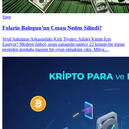
Spor
Folarin Balogun’un Cezası Neden Silindi?
Yeşil Sahaların Arkasındaki Kirli Tiyatro: Adalet Kimin İçin
Esniyor? Modern futbol, uzun zamandır sadece 22 kişinin bir topun
peşinden koştuğu masum bir oyun olmaktan çıktı. Milya…