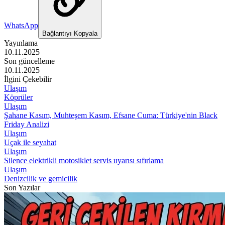
WhatsApp
Bağlantıyı Kopyala
Yayınlama
10.11.2025
Son güncelleme
10.11.2025
İlgini Çekebilir
Ulaşım
Köprüler
Ulaşım
Şahane Kasım, Muhteşem Kasım, Efsane Cuma: Türkiye'nin Black
Friday Analizi
Ulaşım
Uçak ile seyahat
Ulaşım
Silence elektrikli motosiklet servis uyarısı sıfırlama
Ulaşım
Denizcilik ve gemicilik
Son Yazılar