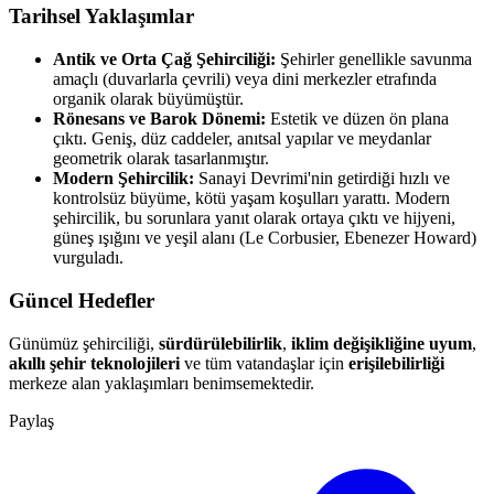
Tarihsel Yaklaşımlar
Antik ve Orta Çağ Şehirciliği:
Şehirler genellikle savunma
amaçlı (duvarlarla çevrili) veya dini merkezler etrafında
organik olarak büyümüştür.
Rönesans ve Barok Dönemi:
Estetik ve düzen ön plana
çıktı. Geniş, düz caddeler, anıtsal yapılar ve meydanlar
geometrik olarak tasarlanmıştır.
Modern Şehircilik:
Sanayi Devrimi'nin getirdiği hızlı ve
kontrolsüz büyüme, kötü yaşam koşulları yarattı. Modern
şehircilik, bu sorunlara yanıt olarak ortaya çıktı ve hijyeni,
güneş ışığını ve yeşil alanı (Le Corbusier, Ebenezer Howard)
vurguladı.
Güncel Hedefler
Günümüz şehirciliği,
sürdürülebilirlik
,
iklim değişikliğine uyum
,
akıllı şehir teknolojileri
ve tüm vatandaşlar için
erişilebilirliği
merkeze alan yaklaşımları benimsemektedir.
Paylaş