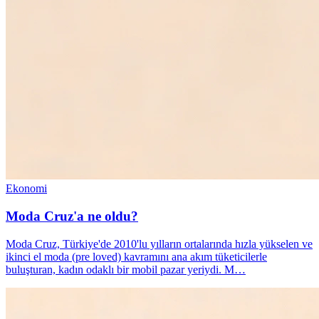
Ekonomi
Moda Cruz'a ne oldu?
Moda Cruz, Türkiye'de 2010'lu yılların ortalarında hızla yükselen ve
ikinci el moda (pre loved) kavramını ana akım tüketicilerle
buluşturan, kadın odaklı bir mobil pazar yeriydi. M…