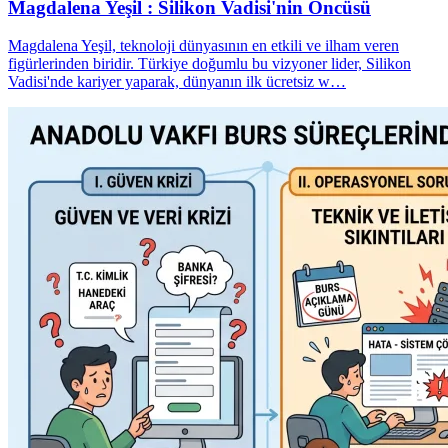
Magdalena Yeşil : Silikon Vadisi'nin Öncüsü
Magdalena Yeşil, teknoloji dünyasının en etkili ve ilham veren
figürlerinden biridir. Türkiye doğumlu bu vizyoner lider, Silikon
Vadisi'nde kariyer yaparak, dünyanın ilk ücretsiz w…