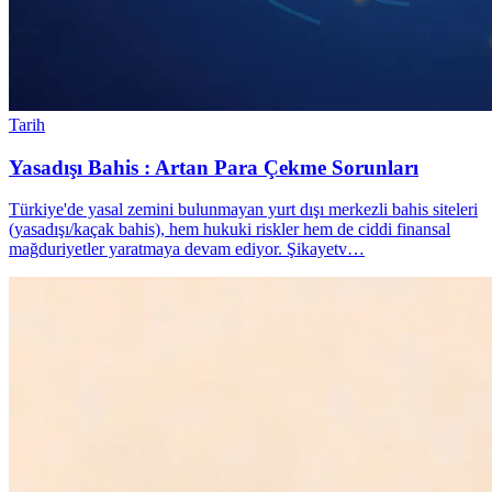
Tarih
Yasadışı Bahis : Artan Para Çekme Sorunları
Türkiye'de yasal zemini bulunmayan yurt dışı merkezli bahis siteleri
(yasadışı/kaçak bahis), hem hukuki riskler hem de ciddi finansal
mağduriyetler yaratmaya devam ediyor. Şikayetv…