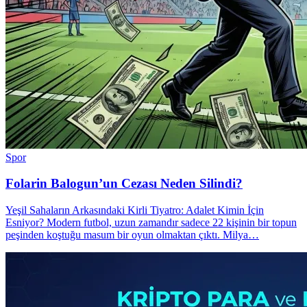
Spor
Folarin Balogun’un Cezası Neden Silindi?
Yeşil Sahaların Arkasındaki Kirli Tiyatro: Adalet Kimin İçin
Esniyor? Modern futbol, uzun zamandır sadece 22 kişinin bir topun
peşinden koştuğu masum bir oyun olmaktan çıktı. Milya…