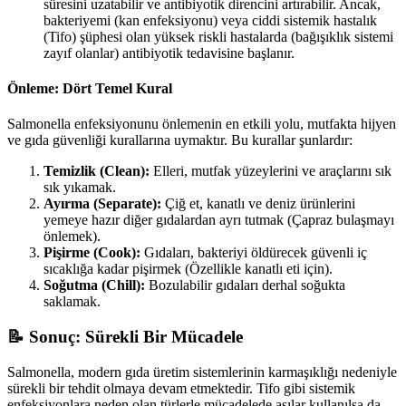
süresini uzatabilir ve antibiyotik direncini artırabilir. Ancak,
bakteriyemi (kan enfeksiyonu) veya ciddi sistemik hastalık
(Tifo) şüphesi olan yüksek riskli hastalarda (bağışıklık sistemi
zayıf olanlar) antibiyotik tedavisine başlanır.
Önleme: Dört Temel Kural
Salmonella enfeksiyonunu önlemenin en etkili yolu, mutfakta hijyen
ve gıda güvenliği kurallarına uymaktır. Bu kurallar şunlardır:
Temizlik (Clean):
Elleri, mutfak yüzeylerini ve araçlarını sık
sık yıkamak.
Ayırma (Separate):
Çiğ et, kanatlı ve deniz ürünlerini
yemeye hazır diğer gıdalardan ayrı tutmak (Çapraz bulaşmayı
önlemek).
Pişirme (Cook):
Gıdaları, bakteriyi öldürecek güvenli iç
sıcaklığa kadar pişirmek (Özellikle kanatlı eti için).
Soğutma (Chill):
Bozulabilir gıdaları derhal soğukta
saklamak.
📝 Sonuç: Sürekli Bir Mücadele
Salmonella, modern gıda üretim sistemlerinin karmaşıklığı nedeniyle
sürekli bir tehdit olmaya devam etmektedir. Tifo gibi sistemik
enfeksiyonlara neden olan türlerle mücadelede aşılar kullanılsa da,