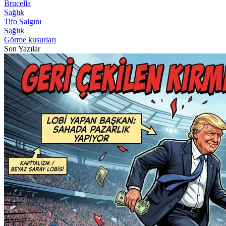
Brucella
Sağlık
Tifo Salgını
Sağlık
Görme kusurları
Son Yazılar