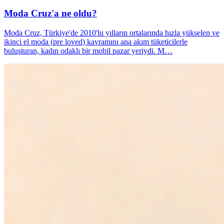
Moda Cruz'a ne oldu?
Moda Cruz, Türkiye'de 2010'lu yılların ortalarında hızla yükselen ve
ikinci el moda (pre loved) kavramını ana akım tüketicilerle
buluşturan, kadın odaklı bir mobil pazar yeriydi. M…