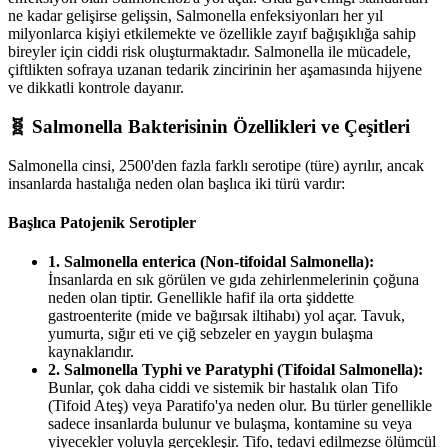
ne kadar gelişirse gelişsin, Salmonella enfeksiyonları her yıl
milyonlarca kişiyi etkilemekte ve özellikle zayıf bağışıklığa sahip
bireyler için ciddi risk oluşturmaktadır. Salmonella ile mücadele,
çiftlikten sofraya uzanan tedarik zincirinin her aşamasında hijyene
ve dikkatli kontrole dayanır.
🧬 Salmonella Bakterisinin Özellikleri ve Çeşitleri
Salmonella cinsi, 2500'den fazla farklı serotipe (türe) ayrılır, ancak
insanlarda hastalığa neden olan başlıca iki türü vardır:
Başlıca Patojenik Serotipler
1. Salmonella enterica (Non-tifoidal Salmonella):
İnsanlarda en sık görülen ve gıda zehirlenmelerinin çoğuna
neden olan tiptir. Genellikle hafif ila orta şiddette
gastroenterite (mide ve bağırsak iltihabı) yol açar. Tavuk,
yumurta, sığır eti ve çiğ sebzeler en yaygın bulaşma
kaynaklarıdır.
2. Salmonella Typhi ve Paratyphi (Tifoidal Salmonella):
Bunlar, çok daha ciddi ve sistemik bir hastalık olan Tifo
(Tifoid Ateş) veya Paratifo'ya neden olur. Bu türler genellikle
sadece insanlarda bulunur ve bulaşma, kontamine su veya
yiyecekler yoluyla gerçekleşir. Tifo, tedavi edilmezse ölümcül