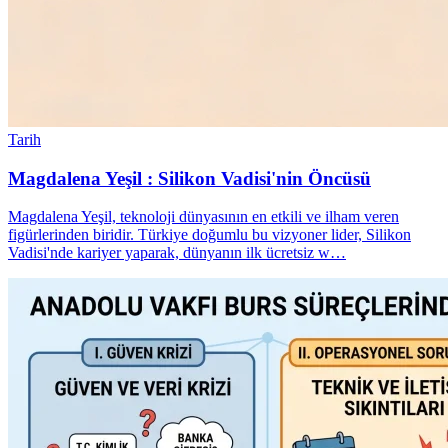
Tarih
Magdalena Yeşil : Silikon Vadisi'nin Öncüsü
Magdalena Yeşil, teknoloji dünyasının en etkili ve ilham veren
figürlerinden biridir. Türkiye doğumlu bu vizyoner lider, Silikon
Vadisi'nde kariyer yaparak, dünyanın ilk ücretsiz w…