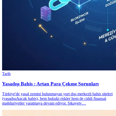
Tarih
Yasadışı Bahis : Artan Para Çekme Sorunları
Türkiye'de yasal zemini bulunmayan yurt dışı merkezli bahis siteleri
(yasadışı/kaçak bahis), hem hukuki riskler hem de ciddi finansal
mağduriyetler yaratmaya devam ediyor. Şikayetv…