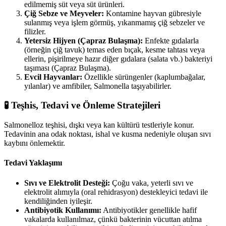
edilmemiş süt veya süt ürünleri.
Çiğ Sebze ve Meyveler:
Kontamine hayvan gübresiyle
sulanmış veya işlem görmüş, yıkanmamış çiğ sebzeler ve
filizler.
Yetersiz Hijyen (Çapraz Bulaşma):
Enfekte gıdalarla
(örneğin çiğ tavuk) temas eden bıçak, kesme tahtası veya
ellerin, pişirilmeye hazır diğer gıdalara (salata vb.) bakteriyi
taşıması (Çapraz Bulaşma).
Evcil Hayvanlar:
Özellikle sürüngenler (kaplumbağalar,
yılanlar) ve amfibiler, Salmonella taşıyabilirler.
🧪 Teşhis, Tedavi ve Önleme Stratejileri
Salmonelloz teşhisi, dışkı veya kan kültürü testleriyle konur.
Tedavinin ana odak noktası, ishal ve kusma nedeniyle oluşan sıvı
kaybını önlemektir.
Tedavi Yaklaşımı
Sıvı ve Elektrolit Desteği:
Çoğu vaka, yeterli sıvı ve
elektrolit alımıyla (oral rehidrasyon) destekleyici tedavi ile
kendiliğinden iyileşir.
Antibiyotik Kullanımı:
Antibiyotikler genellikle hafif
vakalarda kullanılmaz, çünkü bakterinin vücuttan atılma