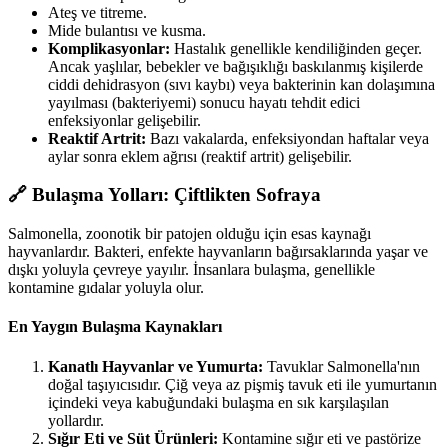
Ateş ve titreme.
Mide bulantısı ve kusma.
Komplikasyonlar:
Hastalık genellikle kendiliğinden geçer.
Ancak yaşlılar, bebekler ve bağışıklığı baskılanmış kişilerde
ciddi dehidrasyon (sıvı kaybı) veya bakterinin kan dolaşımına
yayılması (bakteriyemi) sonucu hayatı tehdit edici
enfeksiyonlar gelişebilir.
Reaktif Artrit:
Bazı vakalarda, enfeksiyondan haftalar veya
aylar sonra eklem ağrısı (reaktif artrit) gelişebilir.
🔗 Bulaşma Yolları: Çiftlikten Sofraya
Salmonella, zoonotik bir patojen olduğu için esas kaynağı
hayvanlardır. Bakteri, enfekte hayvanların bağırsaklarında yaşar ve
dışkı yoluyla çevreye yayılır. İnsanlara bulaşma, genellikle
kontamine gıdalar yoluyla olur.
En Yaygın Bulaşma Kaynakları
Kanatlı Hayvanlar ve Yumurta:
Tavuklar Salmonella'nın
doğal taşıyıcısıdır. Çiğ veya az pişmiş tavuk eti ile yumurtanın
içindeki veya kabuğundaki bulaşma en sık karşılaşılan
yollardır.
Sığır Eti ve Süt Ürünleri:
Kontamine sığır eti ve pastörize