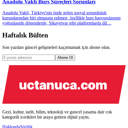
Anadolu Vakfı Burs Süreçleri Sorunları
Anadolu Vakfı, Türkiye'nin önde gelen sosyal sorumluluk
kurumlarından biri olmasına rağmen, özellikle burs başvurularının
yoğunlaştığı dönemlerde, Şikayetvar gibi platformlarda dil…
Haftalık Bülten
Son yazıları güncel gelişmeleri kaçırmamak için abone olun.
Abone Ol
Gezi, kultur, tarih, bilim, teknoloji ve guncel yasama dair cok
kategorili icerikleri bir araya getiren dijital yayin.
Hakkında
Sözlük