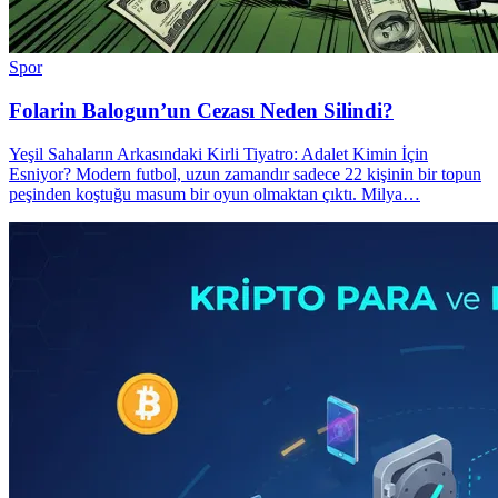
Spor
Folarin Balogun’un Cezası Neden Silindi?
Yeşil Sahaların Arkasındaki Kirli Tiyatro: Adalet Kimin İçin
Esniyor? Modern futbol, uzun zamandır sadece 22 kişinin bir topun
peşinden koştuğu masum bir oyun olmaktan çıktı. Milya…