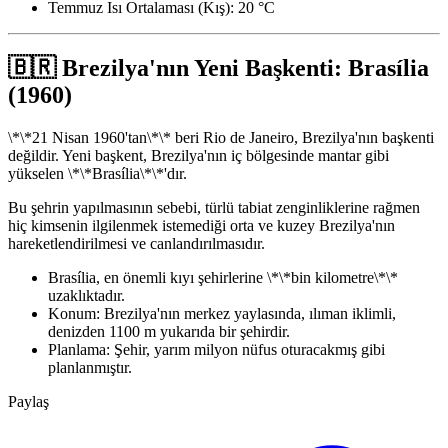
Temmuz Isı Ortalaması (Kış): 20 °C
🇧🇷 Brezilya'nın Yeni Başkenti: Brasília
(1960)
\*\*21 Nisan 1960'tan\*\* beri Rio de Janeiro, Brezilya'nın başkenti
değildir. Yeni başkent, Brezilya'nın iç bölgesinde mantar gibi
yükselen \*\*Brasília\*\*'dır.
Bu şehrin yapılmasının sebebi, türlü tabiat zenginliklerine rağmen
hiç kimsenin ilgilenmek istemediği orta ve kuzey Brezilya'nın
hareketlendirilmesi ve canlandırılmasıdır.
Brasília, en önemli kıyı şehirlerine \*\*bin kilometre\*\*
uzaklıktadır.
Konum: Brezilya'nın merkez yaylasında, ılıman iklimli,
denizden 1100 m yukarıda bir şehirdir.
Planlama: Şehir, yarım milyon nüfus oturacakmış gibi
planlanmıştır.
Paylaş