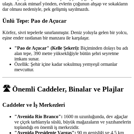
ulaştı. Ancak mimarî yönden, evlerin çoğunun ahşap ve sokakların
dar olması nedeniyle, pek gelişmiş sayılmazdı.
Ünlü Tepe: Pao de Açucar
Körfez, sivri tepelerle sınırlanmıştır. Deniz yoluyla gelen bir yolcu,
eşine ender rastlanan bir manzara ile karşılaşır.
"Pao de Açucar" (Kelle Şekeri):
Biçiminden dolayı bu adı
alan tepe, 390 metre yüksekliğiyle bütün şehri seyretme
imkanı sunar.
Özellik: Şehir içine kadar sokulmuş yemyeşil ormanlar
mevcuttur.
🛣️ Önemli Caddeler, Binalar ve Plajlar
Caddeler ve İş Merkezleri
"Avenida Rio Branco":
1600 m uzunluğunda, dev ağaçlar
ve çiçek tarhlarıyla süslü, büyük mağazaların ve yazıhanelerin
toplandığı en önemli iş merkezidir.
"Avenida Presidente Vargas":
90 m genişliği ve 4,5 km