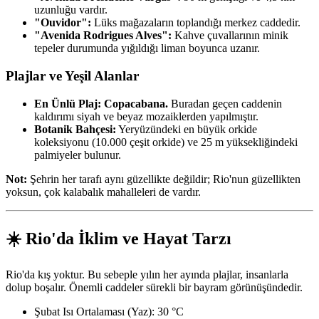
uzunluğu vardır.
"Ouvidor":
Lüks mağazaların toplandığı merkez caddedir.
"Avenida Rodrigues Alves":
Kahve çuvallarının minik
tepeler durumunda yığıldığı liman boyunca uzanır.
Plajlar ve Yeşil Alanlar
En Ünlü Plaj: Copacabana.
Buradan geçen caddenin
kaldırımı siyah ve beyaz mozaiklerden yapılmıştır.
Botanik Bahçesi:
Yeryüzündeki en büyük orkide
koleksiyonu (10.000 çeşit orkide) ve 25 m yüksekliğindeki
palmiyeler bulunur.
Not:
Şehrin her tarafı aynı güzellikte değildir; Rio'nun güzellikten
yoksun, çok kalabalık mahalleleri de vardır.
☀️ Rio'da İklim ve Hayat Tarzı
Rio'da kış yoktur. Bu sebeple yılın her ayında plajlar, insanlarla
dolup boşalır. Önemli caddeler sürekli bir bayram görünüşündedir.
Şubat Isı Ortalaması (Yaz): 30 °C