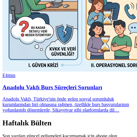
Eğitim
Anadolu Vakfı Burs Süreçleri Sorunları
Anadolu Vakfı, Türkiye'nin önde gelen sosyal sorumluluk
kurumlarından biri olmasına rağmen, özellikle burs başvurularının
yoğunlaştığı dönemlerde, Şikayetvar gibi platformlarda dil…
Haftalık Bülten
Son yazıları güncel gelişmeleri kaçırmamak için abone olun.