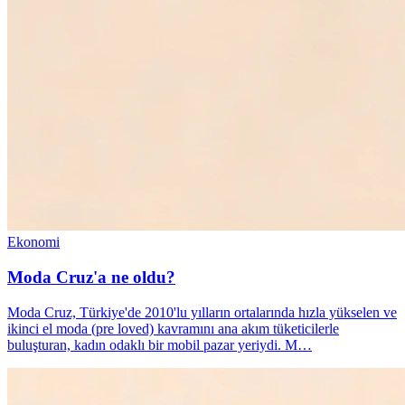
Ekonomi
Moda Cruz'a ne oldu?
Moda Cruz, Türkiye'de 2010'lu yılların ortalarında hızla yükselen ve
ikinci el moda (pre loved) kavramını ana akım tüketicilerle
buluşturan, kadın odaklı bir mobil pazar yeriydi. M…