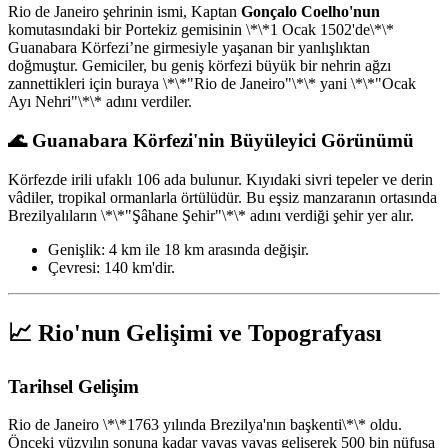
Rio de Janeiro şehrinin ismi, Kaptan
Gonçalo Coelho'nun
komutasındaki bir Portekiz gemisinin \*\*1 Ocak 1502'de\*\*
Guanabara Körfezi’ne girmesiyle yaşanan bir yanlışlıktan
doğmuştur. Gemiciler, bu geniş körfezi büyük bir nehrin ağzı
zannettikleri için buraya \*\*"Rio de Janeiro"\*\* yani \*\*"Ocak
Ayı Nehri"\*\* adını verdiler.
🌊 Guanabara Körfezi'nin Büyüleyici Görünümü
Körfezde irili ufaklı 106 ada bulunur. Kıyıdaki sivri tepeler ve derin
vâdiler, tropikal ormanlarla örtülüdür. Bu eşsiz manzaranın ortasında
Brezilyalıların \*\*"Şâhane Şehir"\*\* adını verdiği şehir yer alır.
Genişlik: 4 km ile 18 km arasında değişir.
Çevresi: 140 km'dir.
📈 Rio'nun Gelişimi ve Topografyası
Tarihsel Gelişim
Rio de Janeiro \*\*1763 yılında Brezilya'nın başkenti\*\* oldu.
Önceki yüzyılın sonuna kadar yavaş yavaş gelişerek 500 bin nüfusa