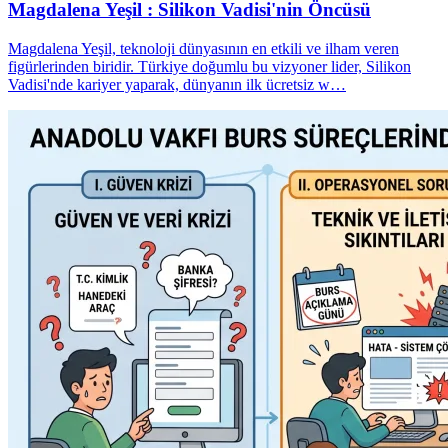
Magdalena Yeşil : Silikon Vadisi'nin Öncüsü
Magdalena Yeşil, teknoloji dünyasının en etkili ve ilham veren
figürlerinden biridir. Türkiye doğumlu bu vizyoner lider, Silikon
Vadisi'nde kariyer yaparak, dünyanın ilk ücretsiz w…