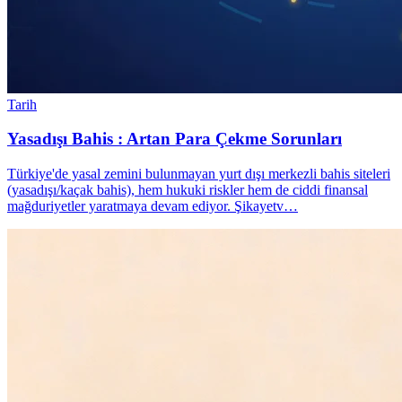
Tarih
Yasadışı Bahis : Artan Para Çekme Sorunları
Türkiye'de yasal zemini bulunmayan yurt dışı merkezli bahis siteleri
(yasadışı/kaçak bahis), hem hukuki riskler hem de ciddi finansal
mağduriyetler yaratmaya devam ediyor. Şikayetv…