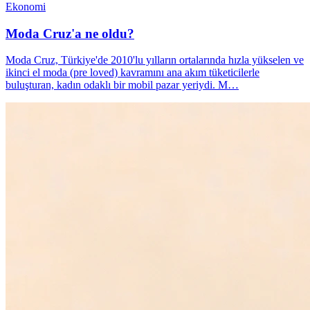
Ekonomi
Moda Cruz'a ne oldu?
Moda Cruz, Türkiye'de 2010'lu yılların ortalarında hızla yükselen ve
ikinci el moda (pre loved) kavramını ana akım tüketicilerle
buluşturan, kadın odaklı bir mobil pazar yeriydi. M…