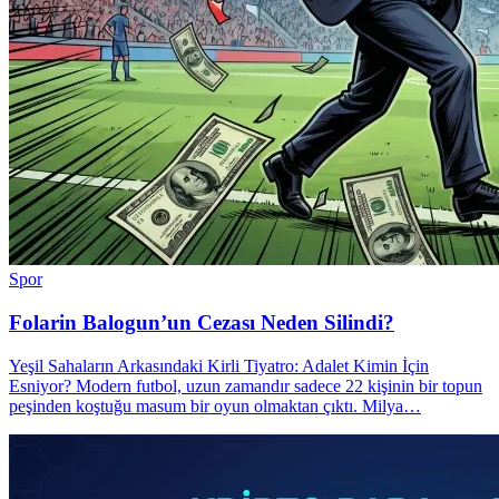
Spor
Folarin Balogun’un Cezası Neden Silindi?
Yeşil Sahaların Arkasındaki Kirli Tiyatro: Adalet Kimin İçin
Esniyor? Modern futbol, uzun zamandır sadece 22 kişinin bir topun
peşinden koştuğu masum bir oyun olmaktan çıktı. Milya…