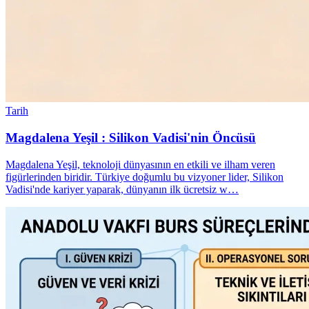
Tarih
Magdalena Yeşil : Silikon Vadisi'nin Öncüsü
Magdalena Yeşil, teknoloji dünyasının en etkili ve ilham veren
figürlerinden biridir. Türkiye doğumlu bu vizyoner lider, Silikon
Vadisi'nde kariyer yaparak, dünyanın ilk ücretsiz w…