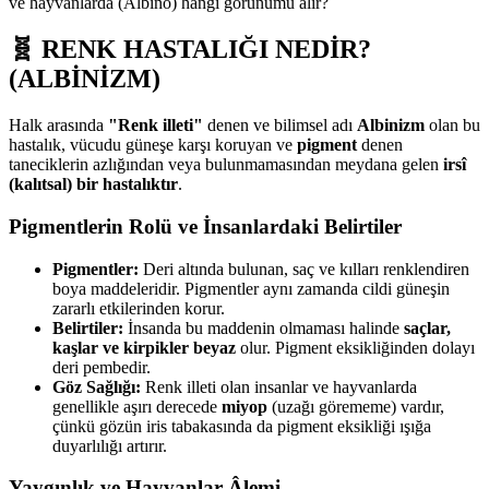
ve hayvanlarda (Albino) hangi görünümü alır?
🧬 RENK HASTALIĞI NEDİR?
(ALBİNİZM)
Halk arasında
"Renk illeti"
denen ve bilimsel adı
Albinizm
olan bu
hastalık, vücudu güneşe karşı koruyan ve
pigment
denen
taneciklerin azlığından veya bulunmamasından meydana gelen
irsî
(kalıtsal) bir hastalıktır
.
Pigmentlerin Rolü ve İnsanlardaki Belirtiler
Pigmentler:
Deri altında bulunan, saç ve kılları renklendiren
boya maddeleridir. Pigmentler aynı zamanda cildi güneşin
zararlı etkilerinden korur.
Belirtiler:
İnsanda bu maddenin olmaması halinde
saçlar,
kaşlar ve kirpikler beyaz
olur. Pigment eksikliğinden dolayı
deri pembedir.
Göz Sağlığı:
Renk illeti olan insanlar ve hayvanlarda
genellikle aşırı derecede
miyop
(uzağı görememe) vardır,
çünkü gözün iris tabakasında da pigment eksikliği ışığa
duyarlılığı artırır.
Yaygınlık ve Hayvanlar Âlemi