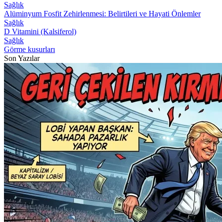
Sağlık
Alüminyum Fosfit Zehirlenmesi: Belirtileri ve Hayati Önlemler
Sağlık
D Vitamini (Kalsiferol)
Sağlık
Görme kusurları
Son Yazılar