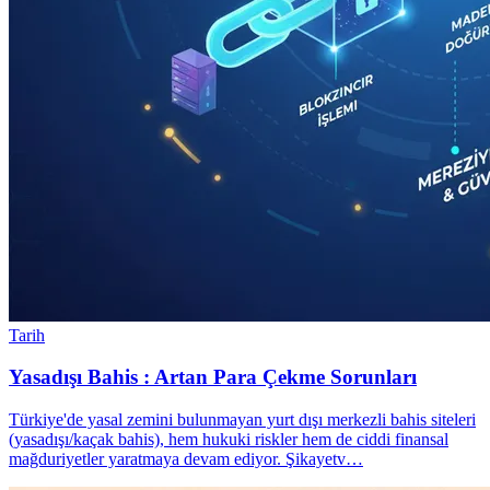
Tarih
Yasadışı Bahis : Artan Para Çekme Sorunları
Türkiye'de yasal zemini bulunmayan yurt dışı merkezli bahis siteleri
(yasadışı/kaçak bahis), hem hukuki riskler hem de ciddi finansal
mağduriyetler yaratmaya devam ediyor. Şikayetv…