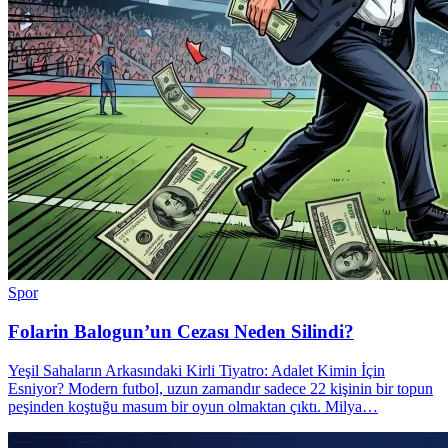
Spor
Folarin Balogun’un Cezası Neden Silindi?
Yeşil Sahaların Arkasındaki Kirli Tiyatro: Adalet Kimin İçin
Esniyor? Modern futbol, uzun zamandır sadece 22 kişinin bir topun
peşinden koştuğu masum bir oyun olmaktan çıktı. Milya…