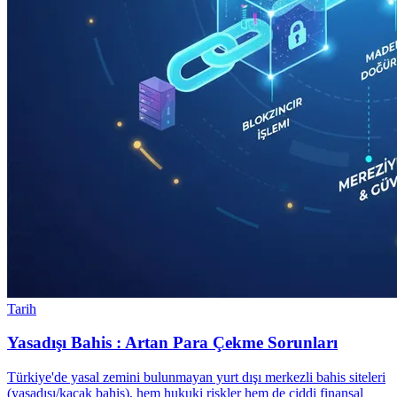
Tarih
Yasadışı Bahis : Artan Para Çekme Sorunları
Türkiye'de yasal zemini bulunmayan yurt dışı merkezli bahis siteleri
(yasadışı/kaçak bahis), hem hukuki riskler hem de ciddi finansal