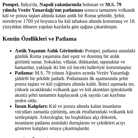
Pompei
, İtalya'da,
Napoli yakınlarında
bulunan ve
M.S. 79
yılında Vezüv Yanardağı'nın patlaması
sonucu tamamen volkanik
kül ve ponza taşları altında kalan antik bir Roma şehridir. Şehir,
neredeyse 1700 yıl boyunca bu kül tabakası altında korunmuş ve 18.
yüzyıldan itibaren yapılan kazılarla gün ışığına çıkarılmıştır.
Kentin Özellikleri ve Patlama
Antik Yaşamın Anlık Görüntüsü:
Pompei, patlama anındaki
günlük Roma yaşamına dair eşsiz ve donmuş bir anlık
görüntü sunar. Sokaklar, villalar, dükkanlar, tapınaklar ve
hamamlar, yaklaşık iki bin yıl önceki halleriyle korunmuştur.
Patlama:
M.S. 79 yılının Ağustos ayında Vezüv Yanardağı
şiddetli bir şekilde patladı. Patlamanın ilk aşamasında şehir
ponza taşları ve kül yağmuru altında kaldı. İkinci aşamada ise,
yüksek sıcaklıktaki volkanik gaz ve kül akıntıları (piroklastik
akıntı) şehri tamamen kaplayarak çok sayıda can kaybına
neden oldu.
İnsan Kalıpları:
Kül ve ponza altında kalan insanların
vücutları zamanla çürümüş, ancak etraflarındaki volkanik kül
sertleşmiştir. Arkeologlar, bu boşluklara alçı dökerek,
insanların patlama anındaki duruşlarını ve çektikleri acıyı
gösteren kalıpları ortaya çıkarmışlardır.