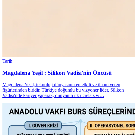
Tarih
Magdalena Yeşil : Silikon Vadisi'nin Öncüsü
Magdalena Yeşil, teknoloji dünyasının en etkili ve ilham veren
figürlerinden biridir. Türkiye doğumlu bu vizyoner lider, Silikon
Vadisi'nde kariyer yaparak, dünyanın ilk ücretsiz w…