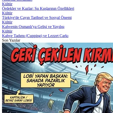
Kültür
Ördekler ve Kazlar: Su Kuşlarının Özellikleri
Kültür
Türkiye'de Çayın Tarihsel ve Sosyal Önemi
Kültür
Kahvenin Osmanlı'ya Gelişi ve Yayılışı
Kültür
Kahve Tadımı (Cupping) ve Lezzet Çarkı
Son Yazılar