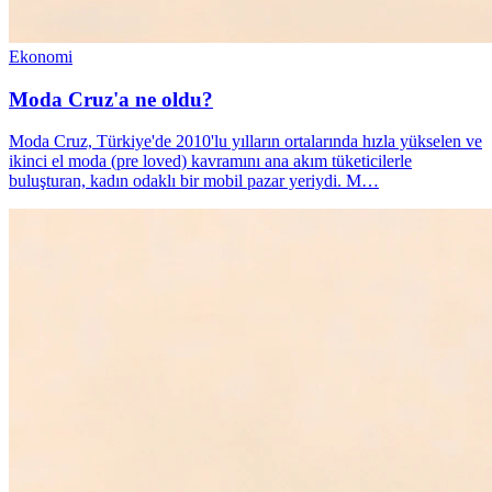
Ekonomi
Moda Cruz'a ne oldu?
Moda Cruz, Türkiye'de 2010'lu yılların ortalarında hızla yükselen ve
ikinci el moda (pre loved) kavramını ana akım tüketicilerle
buluşturan, kadın odaklı bir mobil pazar yeriydi. M…