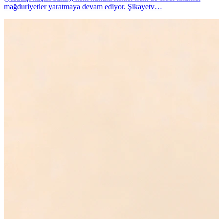
mağduriyetler yaratmaya devam ediyor. Şikayetv…