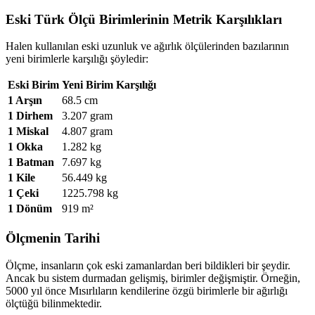
Eski Türk Ölçü Birimlerinin Metrik Karşılıkları
Halen kullanılan eski uzunluk ve ağırlık ölçülerinden bazılarının
yeni birimlerle karşılığı şöyledir:
Eski Birim
Yeni Birim Karşılığı
1 Arşın
68.5 cm
1 Dirhem
3.207 gram
1 Miskal
4.807 gram
1 Okka
1.282 kg
1 Batman
7.697 kg
1 Kile
56.449 kg
1 Çeki
1225.798 kg
1 Dönüm
919 m²
Ölçmenin Tarihi
Ölçme, insanların çok eski zamanlardan beri bildikleri bir şeydir.
Ancak bu sistem durmadan gelişmiş, birimler değişmiştir. Örneğin,
5000 yıl önce Mısırlıların kendilerine özgü birimlerle bir ağırlığı
ölçtüğü bilinmektedir.