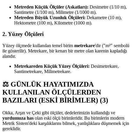
Metreden Küçük Ölçüler (Askatları):
Desimetre (1/10 m),
Santimetre (1/100 m), Milimetre (1/1000 m).
Metreden Büyük Uzunluk Ölçüleri:
Dekametre (10 m),
Hektometre (100 m), Kilometre (1000 m).
2. Yüzey Ölçüleri
Yüzey ölçmede kullanılan temel birim
metrekare
'dir ("m²" sembolü
ile gösterilir). Metrekare, bir kenarı bir metre olan karenin kapladığı
alandır.
Metrekareden Küçük Yüzey Ölçüleri:
Desimetrekare,
Santimetrekare, Milimetrekare.
⚖️ GÜNLÜK HAYATIMIZDA
KULLANILAN ÖLÇÜLERDEN
BAZILARI (ESKİ BİRİMLER) (3)
Okka, Arşın ve Çeki gibi ölçüler, dedelerimizin kullandığı ve
yurdumuza has
olan eski ölçü birimleridir. Bu birimlerin modern
Metrik Sistem'deki karşılıklarını bilmek, yanlışlıklara düşmemek için
gereklidir.