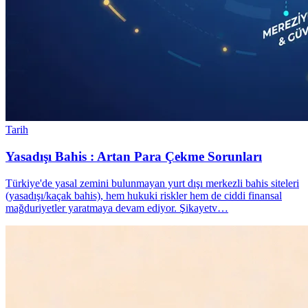
Tarih
Yasadışı Bahis : Artan Para Çekme Sorunları
Türkiye'de yasal zemini bulunmayan yurt dışı merkezli bahis siteleri
(yasadışı/kaçak bahis), hem hukuki riskler hem de ciddi finansal
mağduriyetler yaratmaya devam ediyor. Şikayetv…