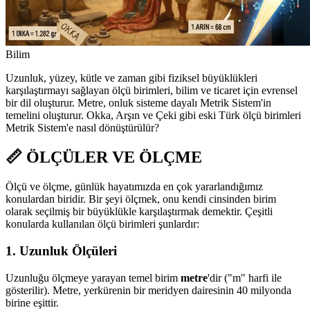
Bilim
Uzunluk, yüzey, kütle ve zaman gibi fiziksel büyüklükleri
karşılaştırmayı sağlayan ölçü birimleri, bilim ve ticaret için evrensel
bir dil oluşturur. Metre, onluk sisteme dayalı Metrik Sistem'in
temelini oluşturur. Okka, Arşın ve Çeki gibi eski Türk ölçü birimleri
Metrik Sistem'e nasıl dönüştürülür?
📏 ÖLÇÜLER VE ÖLÇME
Ölçü ve ölçme, günlük hayatımızda en çok yararlandığımız
konulardan biridir. Bir şeyi ölçmek, onu kendi cinsinden birim
olarak seçilmiş bir büyüklükle karşılaştırmak demektir. Çeşitli
konularda kullanılan ölçü birimleri şunlardır:
1. Uzunluk Ölçüleri
Uzunluğu ölçmeye yarayan temel birim
metre
'dir ("m" harfi ile
gösterilir). Metre, yerkürenin bir meridyen dairesinin 40 milyonda
birine eşittir.