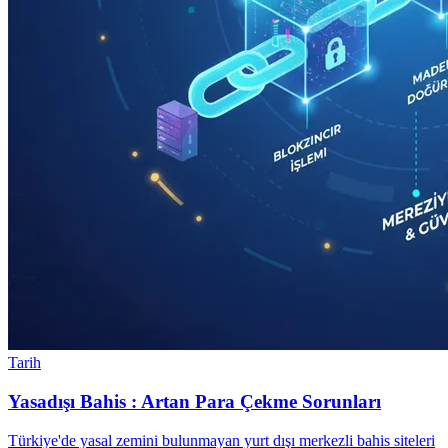
Tarih
Yasadışı Bahis : Artan Para Çekme Sorunları
Türkiye'de yasal zemini bulunmayan yurt dışı merkezli bahis siteleri