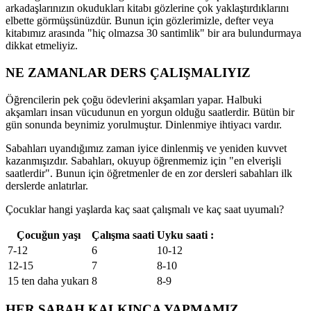
arkadaşlarınızın okudukları kitabı gözlerine çok yaklaştırdıklarını
elbette görmüşsünüzdür. Bunun için gözlerimizle, defter veya
kitabımız arasında "hiç olmazsa 30 santimlik" bir ara bulundurmaya
dikkat etmeliyiz.
NE ZAMANLAR DERS ÇALIŞMALIYIZ
Öğrencilerin pek çoğu ödevlerini akşamları yapar. Halbuki
akşamları insan vücudunun en yorgun olduğu saatlerdir. Bütün bir
gün sonunda beynimiz yorulmuştur. Dinlenmiye ihtiyacı vardır.
Sabahları uyandığımız zaman iyice dinlenmiş ve yeniden kuvvet
kazanmışızdır. Sabahları, okuyup öğrenmemiz için "en elverişli
saatlerdir". Bunun için öğretmenler de en zor dersleri sabahları ilk
derslerde anlatırlar.
Çocuklar hangi yaşlarda kaç saat çalışmalı ve kaç saat uyumalı?
Çocuğun yaşı
Çalışma saati
Uyku saati :
7-12
6
10-12
12-15
7
8-10
15 ten daha yukarı
8
8-9
HER SABAH KALKINCA YAPMAMIZ