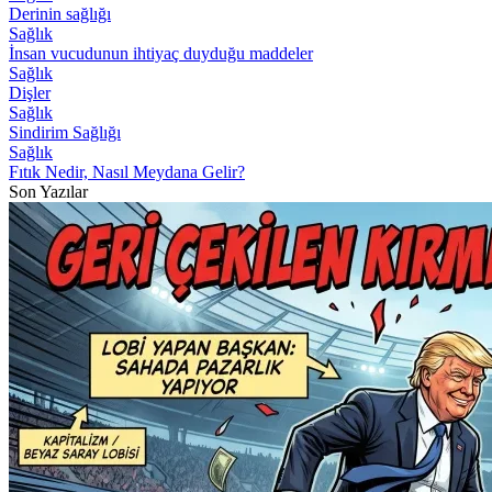
Derinin sağlığı
Sağlık
İnsan vucudunun ihtiyaç duyduğu maddeler
Sağlık
Dişler
Sağlık
Sindirim Sağlığı
Sağlık
Fıtık Nedir, Nasıl Meydana Gelir?
Son Yazılar