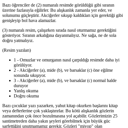
Bazı öğrenciler de (2) numaralı resimde görüldüğü gibi sıranın
üzerine fazlasıyla eğilirler. Bu alışkanlık zamanla yer eder, ve
solunumu güçleştirir. Akciğerler sıkışıp kaldıkları için gerektiği gibi
genişleyip bol hava alamazlar.
(3) numaralı resim, çalışırken sırada nasıl oturmamız gerektiğini
gösteriyor. Sıranın arkalığına dayanmalıyız. Ne sağa, ne de sola
doğru yatmalıyız.
(Resim yazıları)
1 - Omuzlar ve omurganın nasıl çarpıldığı resimde daha iyi
görülüyor.
2 - Akciğerler (a), mide (b), ve barsaklar (c) öne eğilme
sonunda sıkışıyor.
3 - Akciğerler (a), mide (b), ve barsaklar (c) normal halde
duruyor
Yanlış okuma
Doğru okuma
Bazı çocuklar yazı yazarken, yahut kitap okurken başlarını kitap
veya defterlerine çok yaklaştırırlar. Bu kötü alışkanlık gözlerin
zamanından çok önce bozulmasına yol açabilir. Gözlerimizin 25
santimetreden daha yakın şeyleri görebilmek için büyük güc
sarfettiğini unutmamamız gerekir. Gözleri "miyop" olan