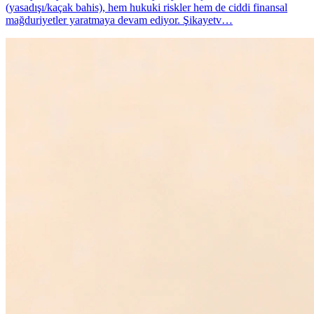
(yasadışı/kaçak bahis), hem hukuki riskler hem de ciddi finansal
mağduriyetler yaratmaya devam ediyor. Şikayetv…