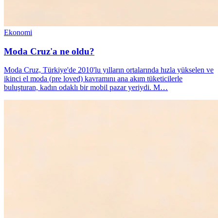
Ekonomi
Moda Cruz'a ne oldu?
Moda Cruz, Türkiye'de 2010'lu yılların ortalarında hızla yükselen ve
ikinci el moda (pre loved) kavramını ana akım tüketicilerle
buluşturan, kadın odaklı bir mobil pazar yeriydi. M…