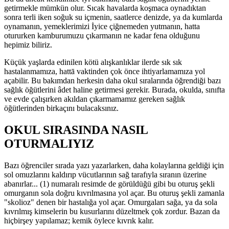
getirmekle mümkün olur. Sıcak havalarda koşmaca oynadıktan
sonra terli iken soğuk su içmenin, saatlerce denizde, ya da kumlarda
oynamanın, yemeklerimizi İyice çiğnemeden yutmanın, hatta
otururken kamburumuzu çıkarmanın ne kadar fena olduğunu
hepimiz biliriz.
Küçük yaşlarda edinilen kötü alışkanlıklar ilerde sık sık
hastalanmamıza, hattā vaktinden çok önce ihtiyarlamamıza yol
açabilir. Bu bakımdan herkesin daha okul sıralarında öğrendiği bazı
sağlık öğütlerini âdet haline getirmesi gerekir. Burada, okulda, sınıfta
ve evde çalışırken akıldan çıkarmamamız gereken sağlık
öğütlerinden birkaçını bulacaksınız.
OKUL SIRASINDA NASIL
OTURMALIYIZ
Bazı öğrenciler sırada yazı yazarlarken, daha kolaylarına geldiği için
sol omuzlarını kaldırıp vücutlarının sağ tarafıyla sıranın üzerine
abanırlar... (1) numaralı resimde de görüldüğü gibi bu oturuş şekli
omurganın sola doğru kıvrılmasına yol açar. Bu oturuş şekli zamanla
"skolioz" denen bir hastalığa yol açar. Omurgaları sağa, ya da sola
kıvrılmış kimselerin bu kusurlarını düzeltmek çok zordur. Bazan da
hiçbirşey yapılamaz; kemik öylece kıvrık kalır.