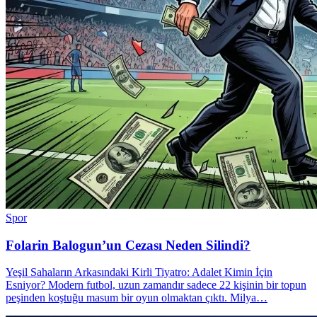
Spor
Folarin Balogun’un Cezası Neden Silindi?
Yeşil Sahaların Arkasındaki Kirli Tiyatro: Adalet Kimin İçin
Esniyor? Modern futbol, uzun zamandır sadece 22 kişinin bir topun
peşinden koştuğu masum bir oyun olmaktan çıktı. Milya…