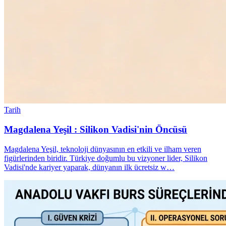
Tarih
Magdalena Yeşil : Silikon Vadisi'nin Öncüsü
Magdalena Yeşil, teknoloji dünyasının en etkili ve ilham veren
figürlerinden biridir. Türkiye doğumlu bu vizyoner lider, Silikon
Vadisi'nde kariyer yaparak, dünyanın ilk ücretsiz w…