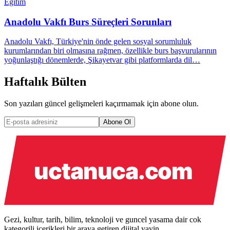
Eğitim
Anadolu Vakfı Burs Süreçleri Sorunları
Anadolu Vakfı, Türkiye'nin önde gelen sosyal sorumluluk
kurumlarından biri olmasına rağmen, özellikle burs başvurularının
yoğunlaştığı dönemlerde, Şikayetvar gibi platformlarda dil…
Haftalık Bülten
Son yazıları güncel gelişmeleri kaçırmamak için abone olun.
Abone Ol
Gezi, kultur, tarih, bilim, teknoloji ve guncel yasama dair cok
kategorili icerikleri bir araya getiren dijital yayin.