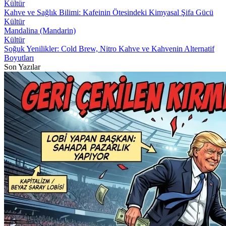
Kültür
Kahve ve Sağlık Bilimi: Kafeinin Ötesindeki Kimyasal Şifa Gücü
Kültür
Mandalina (Mandarin)
Kültür
Soğuk Yenilikler: Cold Brew, Nitro Kahve ve Kahvenin Alternatif
Boyutları
Son Yazılar