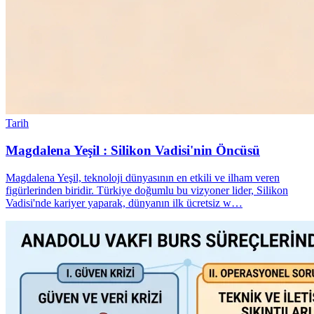
Tarih
Magdalena Yeşil : Silikon Vadisi'nin Öncüsü
Magdalena Yeşil, teknoloji dünyasının en etkili ve ilham veren
figürlerinden biridir. Türkiye doğumlu bu vizyoner lider, Silikon
Vadisi'nde kariyer yaparak, dünyanın ilk ücretsiz w…