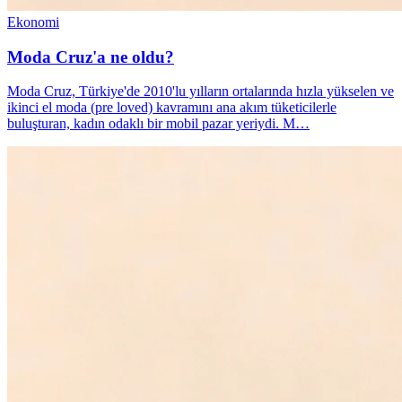
Ekonomi
Moda Cruz'a ne oldu?
Moda Cruz, Türkiye'de 2010'lu yılların ortalarında hızla yükselen ve
ikinci el moda (pre loved) kavramını ana akım tüketicilerle
buluşturan, kadın odaklı bir mobil pazar yeriydi. M…