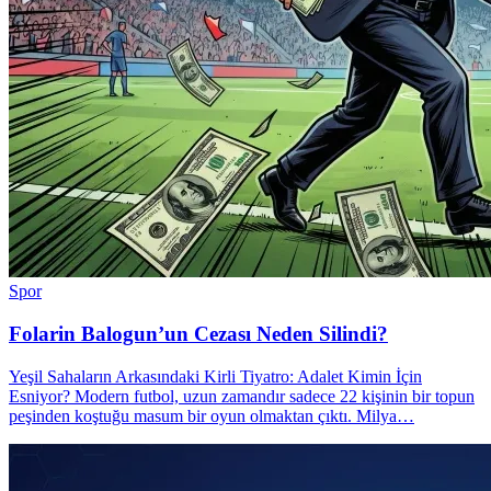
Spor
Folarin Balogun’un Cezası Neden Silindi?
Yeşil Sahaların Arkasındaki Kirli Tiyatro: Adalet Kimin İçin
Esniyor? Modern futbol, uzun zamandır sadece 22 kişinin bir topun
peşinden koştuğu masum bir oyun olmaktan çıktı. Milya…