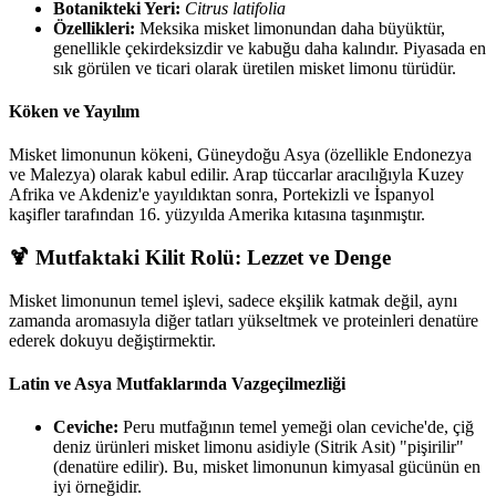
Botanikteki Yeri:
Citrus latifolia
Özellikleri:
Meksika misket limonundan daha büyüktür,
genellikle çekirdeksizdir ve kabuğu daha kalındır. Piyasada en
sık görülen ve ticari olarak üretilen misket limonu türüdür.
Köken ve Yayılım
Misket limonunun kökeni, Güneydoğu Asya (özellikle Endonezya
ve Malezya) olarak kabul edilir. Arap tüccarlar aracılığıyla Kuzey
Afrika ve Akdeniz'e yayıldıktan sonra, Portekizli ve İspanyol
kaşifler tarafından 16. yüzyılda Amerika kıtasına taşınmıştır.
🍹 Mutfaktaki Kilit Rolü: Lezzet ve Denge
Misket limonunun temel işlevi, sadece ekşilik katmak değil, aynı
zamanda aromasıyla diğer tatları yükseltmek ve proteinleri denatüre
ederek dokuyu değiştirmektir.
Latin ve Asya Mutfaklarında Vazgeçilmezliği
Ceviche:
Peru mutfağının temel yemeği olan ceviche'de, çiğ
deniz ürünleri misket limonu asidiyle (Sitrik Asit) "pişirilir"
(denatüre edilir). Bu, misket limonunun kimyasal gücünün en
iyi örneğidir.