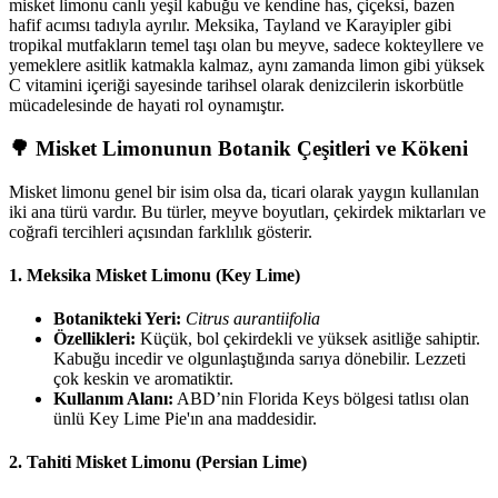
misket limonu canlı yeşil kabuğu ve kendine has, çiçeksi, bazen
hafif acımsı tadıyla ayrılır. Meksika, Tayland ve Karayipler gibi
tropikal mutfakların temel taşı olan bu meyve, sadece kokteyllere ve
yemeklere asitlik katmakla kalmaz, aynı zamanda limon gibi yüksek
C vitamini içeriği sayesinde tarihsel olarak denizcilerin iskorbütle
mücadelesinde de hayati rol oynamıştır.
🌳 Misket Limonunun Botanik Çeşitleri ve Kökeni
Misket limonu genel bir isim olsa da, ticari olarak yaygın kullanılan
iki ana türü vardır. Bu türler, meyve boyutları, çekirdek miktarları ve
coğrafi tercihleri açısından farklılık gösterir.
1. Meksika Misket Limonu (Key Lime)
Botanikteki Yeri:
Citrus aurantiifolia
Özellikleri:
Küçük, bol çekirdekli ve yüksek asitliğe sahiptir.
Kabuğu incedir ve olgunlaştığında sarıya dönebilir. Lezzeti
çok keskin ve aromatiktir.
Kullanım Alanı:
ABD’nin Florida Keys bölgesi tatlısı olan
ünlü Key Lime Pie'ın ana maddesidir.
2. Tahiti Misket Limonu (Persian Lime)