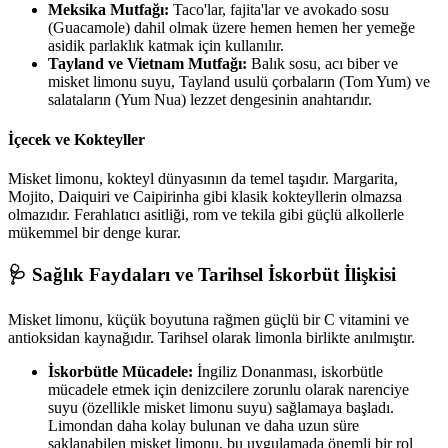
Meksika Mutfağı:
Taco'lar, fajita'lar ve avokado sosu
(Guacamole) dahil olmak üzere hemen hemen her yemeğe
asidik parlaklık katmak için kullanılır.
Tayland ve Vietnam Mutfağı:
Balık sosu, acı biber ve
misket limonu suyu, Tayland usulü çorbaların (Tom Yum) ve
salataların (Yum Nua) lezzet dengesinin anahtarıdır.
İçecek ve Kokteyller
Misket limonu, kokteyl dünyasının da temel taşıdır. Margarita,
Mojito, Daiquiri ve Caipirinha gibi klasik kokteyllerin olmazsa
olmazıdır. Ferahlatıcı asitliği, rom ve tekila gibi güçlü alkollerle
mükemmel bir denge kurar.
🩺 Sağlık Faydaları ve Tarihsel İskorbüt İlişkisi
Misket limonu, küçük boyutuna rağmen güçlü bir C vitamini ve
antioksidan kaynağıdır. Tarihsel olarak limonla birlikte anılmıştır.
İskorbütle Mücadele:
İngiliz Donanması, iskorbütle
mücadele etmek için denizcilere zorunlu olarak narenciye
suyu (özellikle misket limonu suyu) sağlamaya başladı.
Limondan daha kolay bulunan ve daha uzun süre
saklanabilen misket limonu, bu uygulamada önemli bir rol