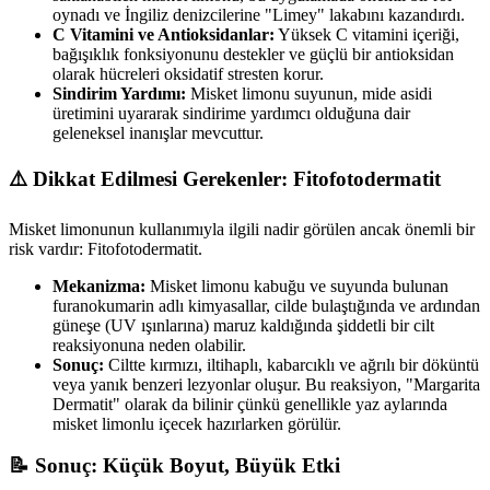
oynadı ve İngiliz denizcilerine "Limey" lakabını kazandırdı.
C Vitamini ve Antioksidanlar:
Yüksek C vitamini içeriği,
bağışıklık fonksiyonunu destekler ve güçlü bir antioksidan
olarak hücreleri oksidatif stresten korur.
Sindirim Yardımı:
Misket limonu suyunun, mide asidi
üretimini uyararak sindirime yardımcı olduğuna dair
geleneksel inanışlar mevcuttur.
⚠️ Dikkat Edilmesi Gerekenler: Fitofotodermatit
Misket limonunun kullanımıyla ilgili nadir görülen ancak önemli bir
risk vardır: Fitofotodermatit.
Mekanizma:
Misket limonu kabuğu ve suyunda bulunan
furanokumarin adlı kimyasallar, cilde bulaştığında ve ardından
güneşe (UV ışınlarına) maruz kaldığında şiddetli bir cilt
reaksiyonuna neden olabilir.
Sonuç:
Ciltte kırmızı, iltihaplı, kabarcıklı ve ağrılı bir döküntü
veya yanık benzeri lezyonlar oluşur. Bu reaksiyon, "Margarita
Dermatit" olarak da bilinir çünkü genellikle yaz aylarında
misket limonlu içecek hazırlarken görülür.
📝 Sonuç: Küçük Boyut, Büyük Etki