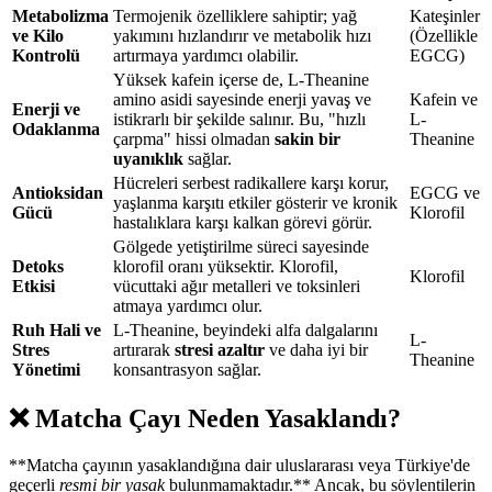
Metabolizma
Termojenik özelliklere sahiptir; yağ
Kateşinler
ve Kilo
yakımını hızlandırır ve metabolik hızı
(Özellikle
Kontrolü
artırmaya yardımcı olabilir.
EGCG)
Yüksek kafein içerse de, L-Theanine
amino asidi sayesinde enerji yavaş ve
Kafein ve
Enerji ve
istikrarlı bir şekilde salınır. Bu, "hızlı
L-
Odaklanma
çarpma" hissi olmadan
sakin bir
Theanine
uyanıklık
sağlar.
Hücreleri serbest radikallere karşı korur,
Antioksidan
EGCG ve
yaşlanma karşıtı etkiler gösterir ve kronik
Gücü
Klorofil
hastalıklara karşı kalkan görevi görür.
Gölgede yetiştirilme süreci sayesinde
Detoks
klorofil oranı yüksektir. Klorofil,
Klorofil
Etkisi
vücuttaki ağır metalleri ve toksinleri
atmaya yardımcı olur.
Ruh Hali ve
L-Theanine, beyindeki alfa dalgalarını
L-
Stres
artırarak
stresi azaltır
ve daha iyi bir
Theanine
Yönetimi
konsantrasyon sağlar.
❌ Matcha Çayı Neden Yasaklandı?
**Matcha çayının yasaklandığına dair uluslararası veya Türkiye'de
geçerli
resmi bir yasak
bulunmamaktadır.** Ancak, bu söylentilerin