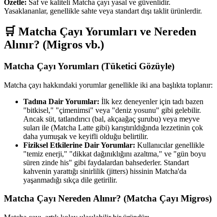
Özetle:
Saf ve kaliteli Matcha çayı yasal ve güvenlidir.
Yasaklananlar, genellikle sahte veya standart dışı taklit ürünlerdir.
🛒 Matcha Çayı Yorumları ve Nereden
Alınır? (Migros vb.)
Matcha Çayı Yorumları (Tüketici Gözüyle)
Matcha çayı hakkındaki yorumlar genellikle iki ana başlıkta toplanır:
Tadına Dair Yorumlar:
İlk kez deneyenler için tadı bazen
"bitkisel," "çimenimsi" veya "deniz yosunu" gibi gelebilir.
Ancak süt, tatlandırıcı (bal, akçaağaç şurubu) veya meyve
suları ile (Matcha Latte gibi) karıştırıldığında lezzetinin çok
daha yumuşak ve keyifli olduğu belirtilir.
Fiziksel Etkilerine Dair Yorumlar:
Kullanıcılar genellikle
"temiz enerji," "dikkat dağınıklığını azaltma," ve "gün boyu
süren zinde his" gibi faydalardan bahsederler. Standart
kahvenin yarattığı sinirlilik (jitters) hissinin Matcha'da
yaşanmadığı sıkça dile getirilir.
Matcha Çayı Nereden Alınır? (Matcha Çayı Migros)