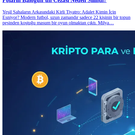
Folarin Balogun’un Cezası Neden Silindi?
Yeşil Sahaların Arkasındaki Kirli Tiyatro: Adalet Kimin İçin
Esniyor? Modern futbol, uzun zamandır sadece 22 kişinin bir topun
peşinden koştuğu masum bir oyun olmaktan çıktı. Milya…