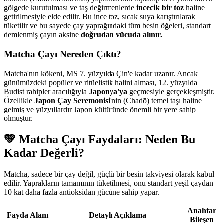
gölgede kurutulması ve taş değirmenlerde
incecik bir toz
haline
getirilmesiyle elde edilir. Bu ince toz, sıcak suya karıştırılarak
tüketilir ve bu sayede çay yaprağındaki tüm besin öğeleri, standart
demlenmiş çayın aksine
doğrudan vücuda alınır.
Matcha Çayı Nereden Çıktı?
Matcha'nın kökeni, MS 7. yüzyılda Çin'e kadar uzanır. Ancak
günümüzdeki popüler ve ritüelistik halini alması, 12. yüzyılda
Budist rahipler aracılığıyla
Japonya'ya
geçmesiyle gerçekleşmiştir.
Özellikle
Japon Çay Seremonisi
'nin (Chadō) temel taşı haline
gelmiş ve yüzyıllardır Japon kültüründe önemli bir yere sahip
olmuştur.
💚 Matcha Çayı Faydaları: Neden Bu
Kadar Değerli?
Matcha, sadece bir çay değil, güçlü bir besin takviyesi olarak kabul
edilir. Yaprakların tamamının tüketilmesi, onu standart yeşil çaydan
10 kat daha fazla antioksidan gücüne sahip yapar.
Anahtar
Fayda Alanı
Detaylı Açıklama
Bileşen