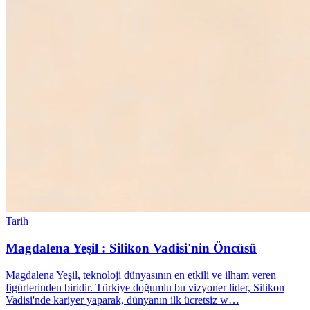
Tarih
Magdalena Yeşil : Silikon Vadisi'nin Öncüsü
Magdalena Yeşil, teknoloji dünyasının en etkili ve ilham veren
figürlerinden biridir. Türkiye doğumlu bu vizyoner lider, Silikon
Vadisi'nde kariyer yaparak, dünyanın ilk ücretsiz w…