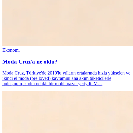
Ekonomi
Moda Cruz'a ne oldu?
Moda Cruz, Türkiye'de 2010'lu yılların ortalarında hızla yükselen ve
ikinci el moda (pre loved) kavramını ana akım tüketicilerle
buluşturan, kadın odaklı bir mobil pazar yeriydi. M…