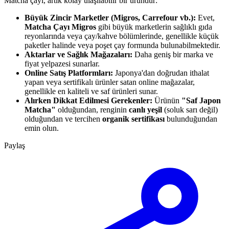
Matcha çayı, artık kolay ulaşılabilir bir üründür:
Büyük Zincir Marketler (Migros, Carrefour vb.):
Evet,
Matcha Çayı Migros
gibi büyük marketlerin sağlıklı gıda
reyonlarında veya çay/kahve bölümlerinde, genellikle küçük
paketler halinde veya poşet çay formunda bulunabilmektedir.
Aktarlar ve Sağlık Mağazaları:
Daha geniş bir marka ve
fiyat yelpazesi sunarlar.
Online Satış Platformları:
Japonya'dan doğrudan ithalat
yapan veya sertifikalı ürünler satan online mağazalar,
genellikle en kaliteli ve saf ürünleri sunar.
Alırken Dikkat Edilmesi Gerekenler:
Ürünün
"Saf Japon
Matcha"
olduğundan, renginin
canlı yeşil
(soluk sarı değil)
olduğundan ve tercihen
organik sertifikası
bulunduğundan
emin olun.
Paylaş