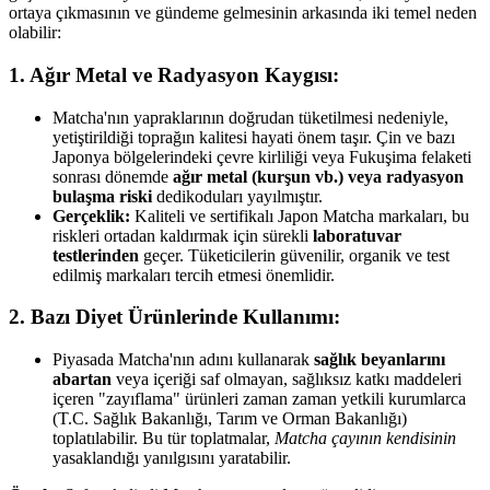
ortaya çıkmasının ve gündeme gelmesinin arkasında iki temel neden
olabilir:
1. Ağır Metal ve Radyasyon Kaygısı:
Matcha'nın yapraklarının doğrudan tüketilmesi nedeniyle,
yetiştirildiği toprağın kalitesi hayati önem taşır. Çin ve bazı
Japonya bölgelerindeki çevre kirliliği veya Fukuşima felaketi
sonrası dönemde
ağır metal (kurşun vb.) veya radyasyon
bulaşma riski
dedikoduları yayılmıştır.
Gerçeklik:
Kaliteli ve sertifikalı Japon Matcha markaları, bu
riskleri ortadan kaldırmak için sürekli
laboratuvar
testlerinden
geçer. Tüketicilerin güvenilir, organik ve test
edilmiş markaları tercih etmesi önemlidir.
2. Bazı Diyet Ürünlerinde Kullanımı:
Piyasada Matcha'nın adını kullanarak
sağlık beyanlarını
abartan
veya içeriği saf olmayan, sağlıksız katkı maddeleri
içeren "zayıflama" ürünleri zaman zaman yetkili kurumlarca
(T.C. Sağlık Bakanlığı, Tarım ve Orman Bakanlığı)
toplatılabilir. Bu tür toplatmalar,
Matcha çayının kendisinin
yasaklandığı yanılgısını yaratabilir.