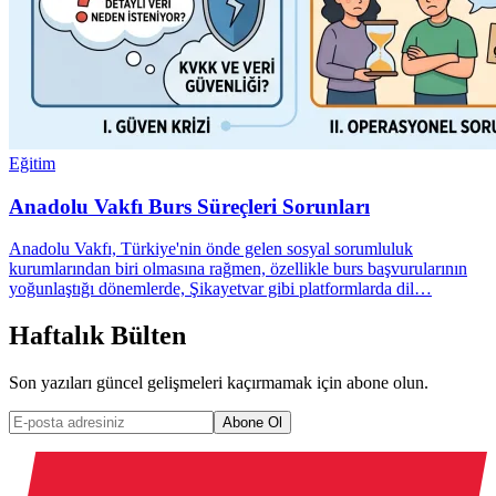
Eğitim
Anadolu Vakfı Burs Süreçleri Sorunları
Anadolu Vakfı, Türkiye'nin önde gelen sosyal sorumluluk
kurumlarından biri olmasına rağmen, özellikle burs başvurularının
yoğunlaştığı dönemlerde, Şikayetvar gibi platformlarda dil…
Haftalık Bülten
Son yazıları güncel gelişmeleri kaçırmamak için abone olun.
Abone Ol