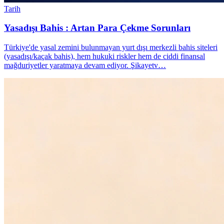
Tarih
Yasadışı Bahis : Artan Para Çekme Sorunları
Türkiye'de yasal zemini bulunmayan yurt dışı merkezli bahis siteleri
(yasadışı/kaçak bahis), hem hukuki riskler hem de ciddi finansal
mağduriyetler yaratmaya devam ediyor. Şikayetv…