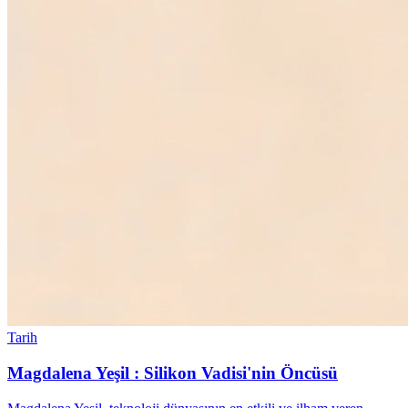
Tarih
Magdalena Yeşil : Silikon Vadisi'nin Öncüsü