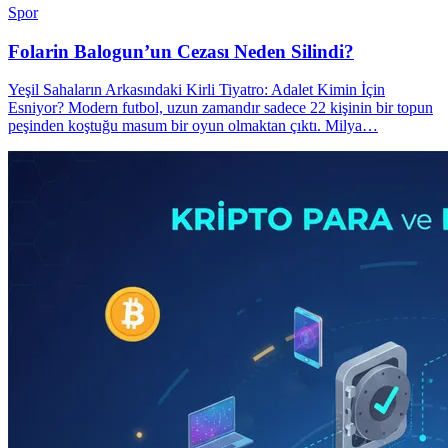
Spor
Folarin Balogun’un Cezası Neden Silindi?
Yeşil Sahaların Arkasındaki Kirli Tiyatro: Adalet Kimin İçin
Esniyor? Modern futbol, uzun zamandır sadece 22 kişinin bir topun
peşinden koştuğu masum bir oyun olmaktan çıktı. Milya…