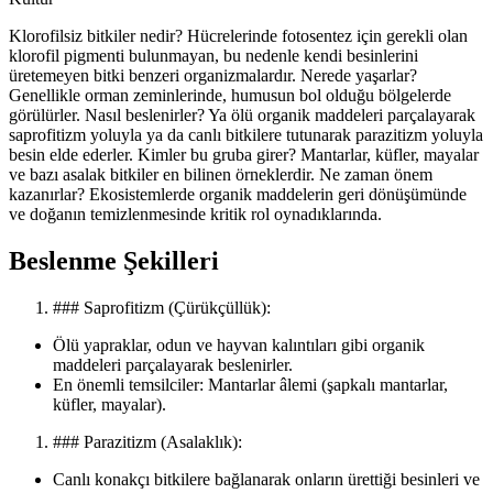
Klorofilsiz bitkiler nedir? Hücrelerinde fotosentez için gerekli olan
klorofil pigmenti bulunmayan, bu nedenle kendi besinlerini
üretemeyen bitki benzeri organizmalardır. Nerede yaşarlar?
Genellikle orman zeminlerinde, humusun bol olduğu bölgelerde
görülürler. Nasıl beslenirler? Ya ölü organik maddeleri parçalayarak
saprofitizm yoluyla ya da canlı bitkilere tutunarak parazitizm yoluyla
besin elde ederler. Kimler bu gruba girer? Mantarlar, küfler, mayalar
ve bazı asalak bitkiler en bilinen örneklerdir. Ne zaman önem
kazanırlar? Ekosistemlerde organik maddelerin geri dönüşümünde
ve doğanın temizlenmesinde kritik rol oynadıklarında.
Beslenme Şekilleri
### Saprofitizm (Çürükçüllük):
Ölü yapraklar, odun ve hayvan kalıntıları gibi organik
maddeleri parçalayarak beslenirler.
En önemli temsilciler: Mantarlar âlemi (şapkalı mantarlar,
küfler, mayalar).
### Parazitizm (Asalaklık):
Canlı konakçı bitkilere bağlanarak onların ürettiği besinleri ve