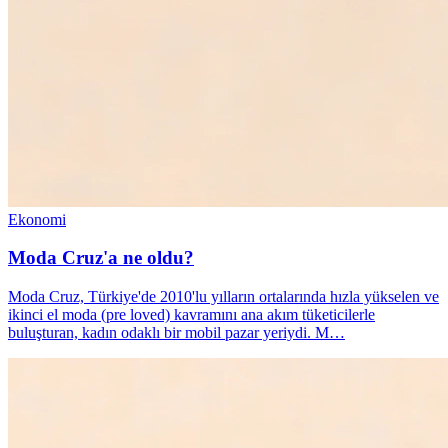
Ekonomi
Moda Cruz'a ne oldu?
Moda Cruz, Türkiye'de 2010'lu yılların ortalarında hızla yükselen ve
ikinci el moda (pre loved) kavramını ana akım tüketicilerle
buluşturan, kadın odaklı bir mobil pazar yeriydi. M…