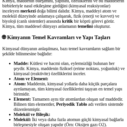
Kimya, maddenin bileşimini, yapısını, özelliklerini ve bu maddelerin
birbirleriyle nasıl etkileşime girdiğini (kimyasal reaksiyonlar)
inceleyen
merkezi
doğa bilimi dalıdır. Kimya, maddeyi atom ve
molekül düzeyinde anlamaya çalışarak, fizik (enerji ve kuvvet) ve
biyoloji (canlı sistemler) arasında
kritik
bir köprü görevi görür.
Kimya, tüm maddesel dünyayı anlamanın
temelini
oluşturur.
🌐 Kimyanın Temel Kavramları ve Yapı Taşları
Kimyasal dünyanın anlaşılması, bazı temel kavramların sağlam bir
şekilde bilinmesine bağlıdır:
Madde:
Kütlesi ve hacmi olan, eylemsizliği bulunan her
şeydir. Kimya, maddenin fiziksel (erime noktası, yoğunluk) ve
kimyasal (reaktivite) özelliklerini inceler.
Atom ve Element:
Atom:
Maddenin, kimyasal yollarla daha küçük parçalara
ayrılamayan, tüm kimyasal özelliklerini taşıyan en temel yapı
birimidir.
Element:
Tamamen aynı tür atomlardan oluşan saf maddedir.
Bilinen tüm elementler,
Periyodik Tablo
adı verilen sistemde
düzenlenmiştir.
Molekül ve Bileşik:
Molekül:
İki veya daha fazla atomun güçlü kimyasal bağlarla
birleşmesiyle oluşan yapıdır (Örn: Oksijen gazı O2​).