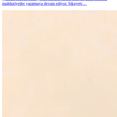
mağduriyetler yaratmaya devam ediyor. Şikayetv…