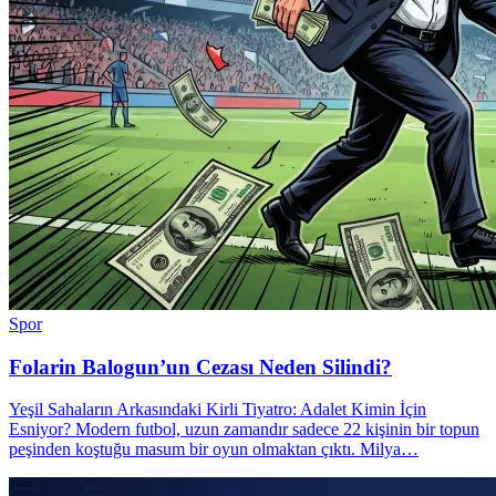
Spor
Folarin Balogun’un Cezası Neden Silindi?
Yeşil Sahaların Arkasındaki Kirli Tiyatro: Adalet Kimin İçin
Esniyor? Modern futbol, uzun zamandır sadece 22 kişinin bir topun
peşinden koştuğu masum bir oyun olmaktan çıktı. Milya…