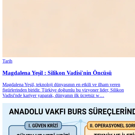
Tarih
Magdalena Yeşil : Silikon Vadisi'nin Öncüsü
Magdalena Yeşil, teknoloji dünyasının en etkili ve ilham veren
figürlerinden biridir. Türkiye doğumlu bu vizyoner lider, Silikon
Vadisi'nde kariyer yaparak, dünyanın ilk ücretsiz w…