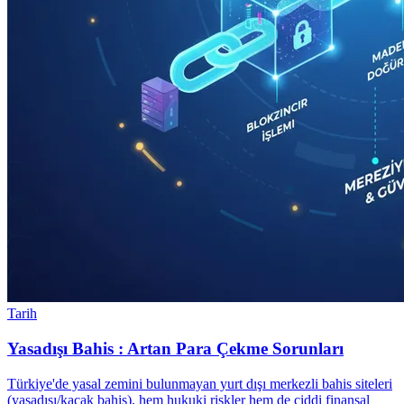
Tarih
Yasadışı Bahis : Artan Para Çekme Sorunları
Türkiye'de yasal zemini bulunmayan yurt dışı merkezli bahis siteleri
(yasadışı/kaçak bahis), hem hukuki riskler hem de ciddi finansal