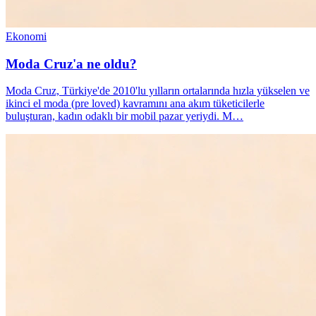
Ekonomi
Moda Cruz'a ne oldu?
Moda Cruz, Türkiye'de 2010'lu yılların ortalarında hızla yükselen ve
ikinci el moda (pre loved) kavramını ana akım tüketicilerle
buluşturan, kadın odaklı bir mobil pazar yeriydi. M…