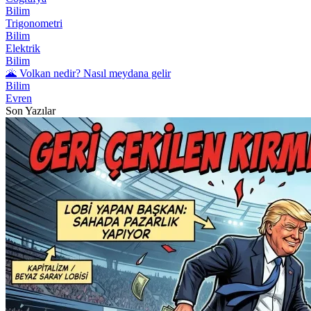
Bilim
Trigonometri
Bilim
Elektrik
Bilim
🌋 Volkan nedir? Nasıl meydana gelir
Bilim
Evren
Son Yazılar