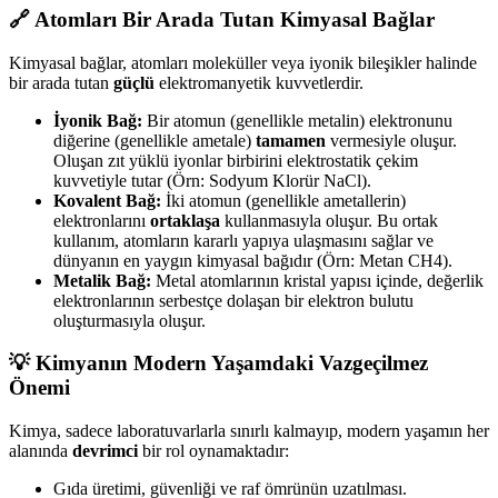
🔗 Atomları Bir Arada Tutan Kimyasal Bağlar
Kimyasal bağlar, atomları moleküller veya iyonik bileşikler halinde
bir arada tutan
güçlü
elektromanyetik kuvvetlerdir.
İyonik Bağ:
Bir atomun (genellikle metalin) elektronunu
diğerine (genellikle ametale)
tamamen
vermesiyle oluşur.
Oluşan zıt yüklü iyonlar birbirini elektrostatik çekim
kuvvetiyle tutar (Örn: Sodyum Klorür NaCl).
Kovalent Bağ:
İki atomun (genellikle ametallerin)
elektronlarını
ortaklaşa
kullanmasıyla oluşur. Bu ortak
kullanım, atomların kararlı yapıya ulaşmasını sağlar ve
dünyanın en yaygın kimyasal bağıdır (Örn: Metan CH4​).
Metalik Bağ:
Metal atomlarının kristal yapısı içinde, değerlik
elektronlarının serbestçe dolaşan bir elektron bulutu
oluşturmasıyla oluşur.
💡 Kimyanın Modern Yaşamdaki Vazgeçilmez
Önemi
Kimya, sadece laboratuvarlarla sınırlı kalmayıp, modern yaşamın her
alanında
devrimci
bir rol oynamaktadır:
Gıda üretimi, güvenliği ve raf ömrünün uzatılması.