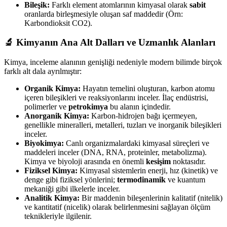
Bileşik:
Farklı element atomlarının kimyasal olarak
sabit
oranlarda birleşmesiyle oluşan saf maddedir (Örn:
Karbondioksit CO2​).
🔬 Kimyanın Ana Alt Dalları ve Uzmanlık Alanları
Kimya, inceleme alanının genişliği nedeniyle modern bilimde birçok
farklı alt dala ayrılmıştır:
Organik Kimya:
Hayatın temelini oluşturan, karbon atomu
içeren bileşikleri ve reaksiyonlarını inceler. İlaç endüstrisi,
polimerler ve
petrokimya
bu alanın içindedir.
Anorganik Kimya:
Karbon-hidrojen bağı içermeyen,
genellikle mineralleri, metalleri, tuzları ve inorganik bileşikleri
inceler.
Biyokimya:
Canlı organizmalardaki kimyasal süreçleri ve
maddeleri inceler (DNA, RNA, proteinler, metabolizma).
Kimya ve biyoloji arasında en önemli
kesişim
noktasıdır.
Fiziksel Kimya:
Kimyasal sistemlerin enerji, hız (kinetik) ve
denge gibi fiziksel yönlerini;
termodinamik
ve kuantum
mekaniği gibi ilkelerle inceler.
Analitik Kimya:
Bir maddenin bileşenlerinin kalitatif (nitelik)
ve kantitatif (nicelik) olarak belirlenmesini sağlayan ölçüm
teknikleriyle ilgilenir.