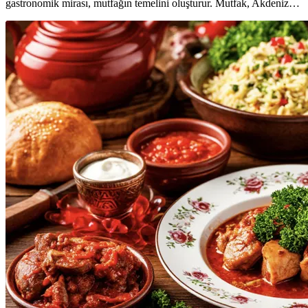
gastronomik mirası, mutfağın temelini oluşturur. Mutfak, Akdeniz…