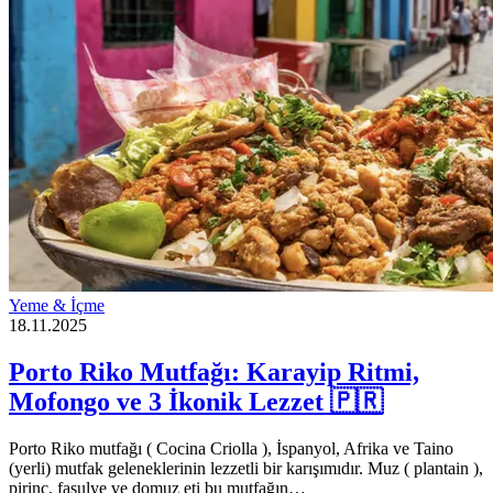
Yeme & İçme
18.11.2025
Porto Riko Mutfağı: Karayip Ritmi,
Mofongo ve 3 İkonik Lezzet 🇵🇷
Porto Riko mutfağı ( Cocina Criolla ), İspanyol, Afrika ve Taino
(yerli) mutfak geleneklerinin lezzetli bir karışımıdır. Muz ( plantain ),
pirinç, fasulye ve domuz eti bu mutfağın…