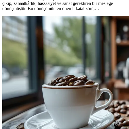
çıkıp, zanaatkârlık, hassasiyet ve sanat gerektiren bir mesleğe
dönüşmüştür. Bu dönüşümün en önemli katalizörü,…