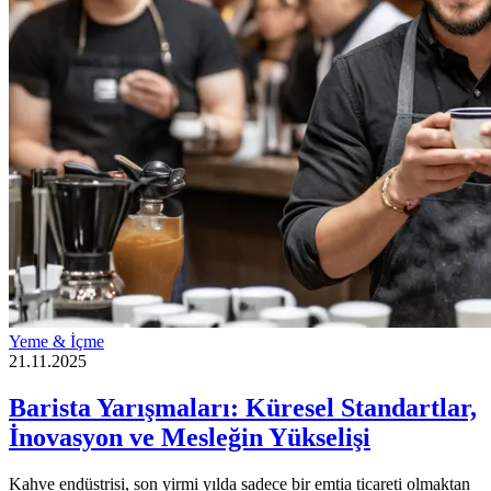
Yeme & İçme
21.11.2025
Barista Yarışmaları: Küresel Standartlar,
İnovasyon ve Mesleğin Yükselişi
Kahve endüstrisi, son yirmi yılda sadece bir emtia ticareti olmaktan