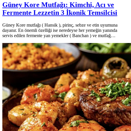
Güney Kore Mutfağı: Kimchi, Acı ve
Fermente Lezzetin 3 İkonik Temsilcisi
Güney Kore mutfağı ( Hansik ), pirinç, sebze ve etin uyumuna
dayanır. En önemli özelliği ise neredeyse her yemeğin yanında
servis edilen fermente yan yemekler ( Banchan ) ve mutfağ…