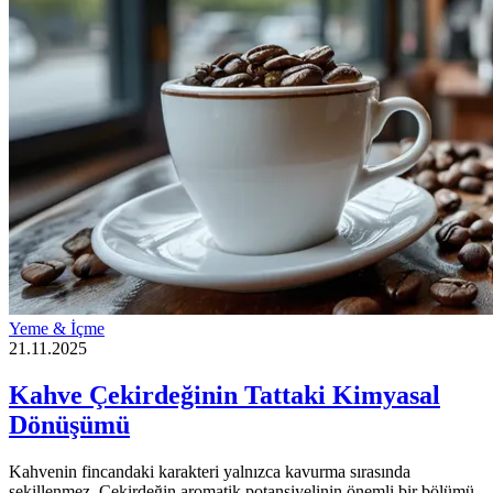
Yeme & İçme
21.11.2025
Kahve Çekirdeğinin Tattaki Kimyasal
Dönüşümü
Kahvenin fincandaki karakteri yalnızca kavurma sırasında
şekillenmez. Çekirdeğin aromatik potansiyelinin önemli bir bölümü,