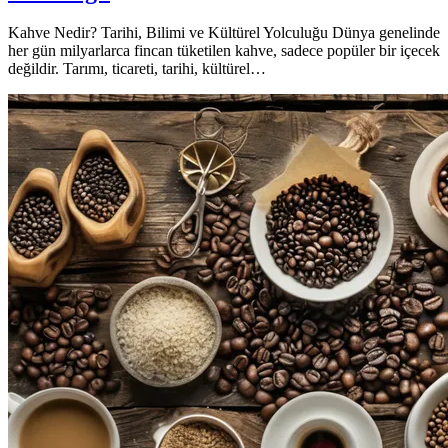
Kahve Nedir? Tarihi, Bilimi ve Kültürel Yolculuğu Dünya genelinde
her gün milyarlarca fincan tüketilen kahve, sadece popüler bir içecek
değildir. Tarımı, ticareti, tarihi, kültürel…