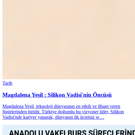
Tarih
Magdalena Yeşil : Silikon Vadisi'nin Öncüsü
Magdalena Yeşil, teknoloji dünyasının en etkili ve ilham veren
figürlerinden biridir. Türkiye doğumlu bu vizyoner lider, Silikon
Vadisi'nde kariyer yaparak, dünyanın ilk ücretsiz w…