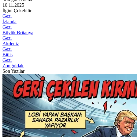
10.11.2025
İlgini Çekebilir
Gezi
İzlanda
Gezi
Büyük Britanya
Gezi
Akdeniz
Gezi
Bitlis
Gezi
Zonguldak
Son Yazılar