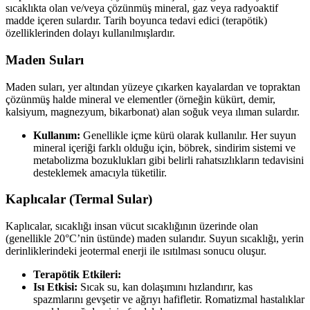
sıcaklıkta olan ve/veya çözünmüş mineral, gaz veya radyoaktif
madde içeren sulardır. Tarih boyunca tedavi edici (terapötik)
özelliklerinden dolayı kullanılmışlardır.
Maden Suları
Maden suları, yer altından yüzeye çıkarken kayalardan ve topraktan
çözünmüş halde mineral ve elementler (örneğin kükürt, demir,
kalsiyum, magnezyum, bikarbonat) alan soğuk veya ılıman sulardır.
Kullanım:
Genellikle içme kürü olarak kullanılır. Her suyun
mineral içeriği farklı olduğu için, böbrek, sindirim sistemi ve
metabolizma bozuklukları gibi belirli rahatsızlıkların tedavisini
desteklemek amacıyla tüketilir.
Kaplıcalar (Termal Sular)
Kaplıcalar, sıcaklığı insan vücut sıcaklığının üzerinde olan
(genellikle 20°C’nin üstünde) maden sularıdır. Suyun sıcaklığı, yerin
derinliklerindeki jeotermal enerji ile ısıtılması sonucu oluşur.
Terapötik Etkileri:
Isı Etkisi:
Sıcak su, kan dolaşımını hızlandırır, kas
spazmlarını gevşetir ve ağrıyı hafifletir. Romatizmal hastalıklar