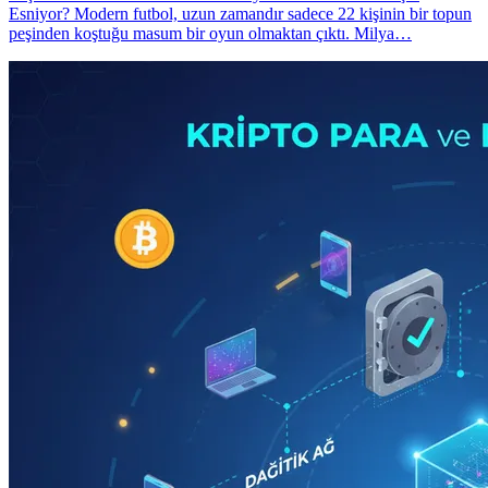
Esniyor? Modern futbol, uzun zamandır sadece 22 kişinin bir topun
peşinden koştuğu masum bir oyun olmaktan çıktı. Milya…