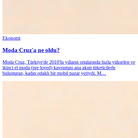
Ekonomi
Moda Cruz'a ne oldu?
Moda Cruz, Türkiye'de 2010'lu yılların ortalarında hızla yükselen ve
ikinci el moda (pre loved) kavramını ana akım tüketicilerle
buluşturan, kadın odaklı bir mobil pazar yeriydi. M…