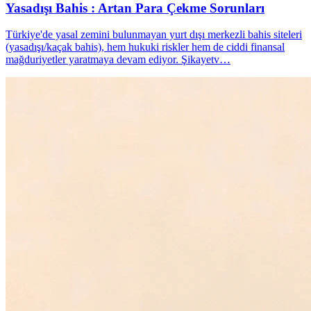
Yasadışı Bahis : Artan Para Çekme Sorunları
Türkiye'de yasal zemini bulunmayan yurt dışı merkezli bahis siteleri
(yasadışı/kaçak bahis), hem hukuki riskler hem de ciddi finansal
mağduriyetler yaratmaya devam ediyor. Şikayetv…