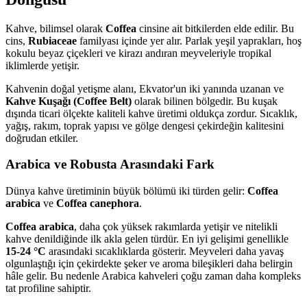
Kahve, bilimsel olarak
Coffea
cinsine ait bitkilerden elde edilir. Bu
cins,
Rubiaceae
familyası içinde yer alır. Parlak yeşil yaprakları, hoş
kokulu beyaz çiçekleri ve kirazı andıran meyveleriyle tropikal
iklimlerde yetişir.
Kahvenin doğal yetişme alanı, Ekvator'un iki yanında uzanan ve
Kahve Kuşağı (Coffee Belt)
olarak bilinen bölgedir. Bu kuşak
dışında ticari ölçekte kaliteli kahve üretimi oldukça zordur. Sıcaklık,
yağış, rakım, toprak yapısı ve gölge dengesi çekirdeğin kalitesini
doğrudan etkiler.
Arabica ve Robusta Arasındaki Fark
Dünya kahve üretiminin büyük bölümü iki türden gelir:
Coffea
arabica
ve
Coffea canephora
.
Coffea arabica
, daha çok yüksek rakımlarda yetişir ve nitelikli
kahve denildiğinde ilk akla gelen türdür. En iyi gelişimi genellikle
15-24 °C
arasındaki sıcaklıklarda gösterir. Meyveleri daha yavaş
olgunlaştığı için çekirdekte şeker ve aroma bileşikleri daha belirgin
hâle gelir. Bu nedenle Arabica kahveleri çoğu zaman daha kompleks
tat profiline sahiptir.