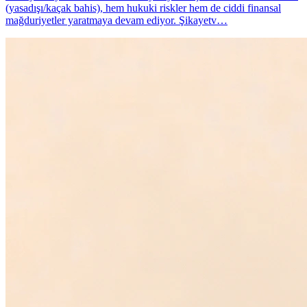
(yasadışı/kaçak bahis), hem hukuki riskler hem de ciddi finansal
mağduriyetler yaratmaya devam ediyor. Şikayetv…