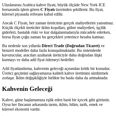
Uluslararası Arabica kahve fiyatı, büyük ölçüde New York ICE
borsasında işlem gören
C Fiyatı
üzerinden şekillenir. Bu fiyat,
küresel piyasada referans kabul edilir.
Ancak C Fiyatı, her zaman üreticinin gerçek maliyetlerini yansıtmaz.
Küçük ölçekli üreticiler iklim koşulları, gübre maliyetleri, işçilik
giderleri, hastalık riski ve kur dalgalanmalarıyla mücadele ederken,
borsa fiyatı çoğu zaman bu gerçekleri yeterince hesaba katmaz.
Bu nedenle son yıllarda
Direct Trade (Doğrudan Ticaret)
ve
benzeri modeller daha fazla konuşulmaktadır. Bu sistemlerde
kavurucular, aracıları azaltarak üreticiyle daha doğrudan ilişki
kurmayı ve daha adil fiyat ödemeyi hedefler.
Adil fiyatlandırma, kahvenin geleceği açısından kritik bir konudur.
Üretici geçimini sağlayamazsa kaliteli kahve üretimini sürdürmek
zorlaşır. İklim değişikliğiyle birlikte bu baskı daha da artmaktadır.
Kahvenin Geleceği
Kahve, güne başlamamıza eşlik eden basit bir içecek gibi görünür.
Oysa her fincanın arkasında tarım, iklim, bilim, tarih, emek ve
küresel ekonomi vardır.