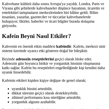
Kahvehane kültürü daha sonra Avrupa'ya yayıldı. Londra, Paris ve
Viyana gibi şehirlerde kahvehaneler düşünce hayatının, ticaretin ve
entelektüel tartışmaların merkezlerinden biri hâline geldi. Bilim
insanları, yazarlar, gazeteciler ve tüccarlar kahvehanelerde
buluşuyor; fikirler, haberler ve ticari bilgiler burada dolaşıma
giriyordu.
Kafein Beyni Nasıl Etkiler?
Kahvenin en önemli etkin maddesi
kafeindir
. Kafein, merkezi sinir
sistemi üzerinde uyarıcı etki gösteren doğal bir bileşiktir.
Beyinde
adenozin reseptörlerini
geçici olarak bloke eder.
Adenozin gün boyunca birikir ve yorgunluk hissinin oluşmasına
katkı sağlar. Kafein bu reseptörleri engellediğinde kişi kendini daha
uyanık hissedebilir.
Kafeinin etkileri kişiden kişiye değişse de genel olarak;
uyanıklık hissini artırabilir,
dikkat süresini geçici olarak destekleyebilir,
zihinsel performansı kısa süreliğine artırabilir,
yorgunluk algısını azaltabilir.