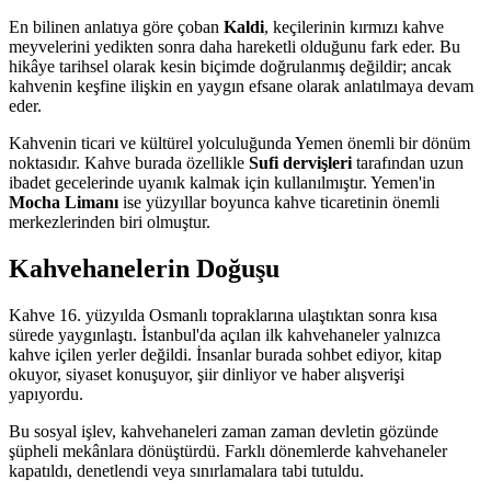
En bilinen anlatıya göre çoban
Kaldi
, keçilerinin kırmızı kahve
meyvelerini yedikten sonra daha hareketli olduğunu fark eder. Bu
hikâye tarihsel olarak kesin biçimde doğrulanmış değildir; ancak
kahvenin keşfine ilişkin en yaygın efsane olarak anlatılmaya devam
eder.
Kahvenin ticari ve kültürel yolculuğunda Yemen önemli bir dönüm
noktasıdır. Kahve burada özellikle
Sufi dervişleri
tarafından uzun
ibadet gecelerinde uyanık kalmak için kullanılmıştır. Yemen'in
Mocha Limanı
ise yüzyıllar boyunca kahve ticaretinin önemli
merkezlerinden biri olmuştur.
Kahvehanelerin Doğuşu
Kahve 16. yüzyılda Osmanlı topraklarına ulaştıktan sonra kısa
sürede yaygınlaştı. İstanbul'da açılan ilk kahvehaneler yalnızca
kahve içilen yerler değildi. İnsanlar burada sohbet ediyor, kitap
okuyor, siyaset konuşuyor, şiir dinliyor ve haber alışverişi
yapıyordu.
Bu sosyal işlev, kahvehaneleri zaman zaman devletin gözünde
şüpheli mekânlara dönüştürdü. Farklı dönemlerde kahvehaneler
kapatıldı, denetlendi veya sınırlamalara tabi tutuldu.