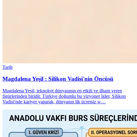
Tarih
Magdalena Yeşil : Silikon Vadisi'nin Öncüsü
Magdalena Yeşil, teknoloji dünyasının en etkili ve ilham veren
figürlerinden biridir. Türkiye doğumlu bu vizyoner lider, Silikon
Vadisi'nde kariyer yaparak, dünyanın ilk ücretsiz w…