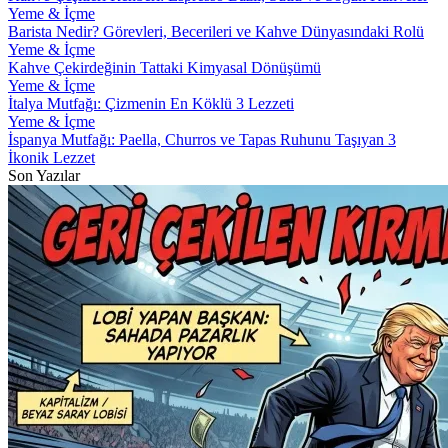
Yeme & İçme
Barista Nedir? Görevleri, Becerileri ve Kahve Dünyasındaki Rolü
Yeme & İçme
Kahve Çekirdeğinin Tattaki Kimyasal Dönüşümü
Yeme & İçme
İtalya Mutfağı: Çizmenin En Köklü 3 Lezzeti
Yeme & İçme
İspanya Mutfağı: Paella, Churros ve Tapas Ruhunu Taşıyan 3
İkonik Lezzet
Son Yazılar