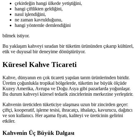
çekirdeğin hangi ülkede yetiştiğini,
hangi çiftlikten geldiğini,
nasıl işlendiğini,
ne zaman kavrulduğunu,
hangi yöntemle demlendiğini
bilmek istiyor.
Bu yaklaşım kahveyi sıradan bir tüketim ürününden çıkarıp kültürel,
etik ve duyusal bir deneyime dönüştürüyor.
Küresel Kahve Ticareti
Kahve, dünyanın en çok ticareti yapılan tarım ürünlerinden biridir.
Üretim çoğunlukla tropikal bölgelerde, tüketim ise büyük ölçüde
Kuzey Amerika, Avrupa ve Doğu Asya gibi pazarlarda yoğunlaşır.
Bu durum kahveyi küresel tedarik zincirlerinin merkezine yerleştirir.
Kahvenin üreticiden tüketiciye ulaşması uzun bir zincirden geçer:
çiftçi, kooperatif, işleme tesisi, ihracatçı, ithalatçı, kavurucu, dağıtıcı
ve son kullanıcı. Her aşama fiyatı, kaliteyi ve üreticinin gelirini
etkiler.
Kahvenin Üç Büyük Dalgası