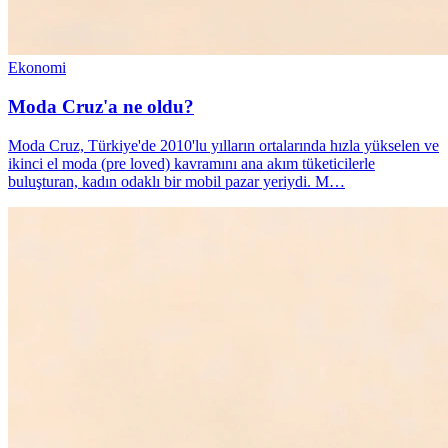
Ekonomi
Moda Cruz'a ne oldu?
Moda Cruz, Türkiye'de 2010'lu yılların ortalarında hızla yükselen ve
ikinci el moda (pre loved) kavramını ana akım tüketicilerle
buluşturan, kadın odaklı bir mobil pazar yeriydi. M…