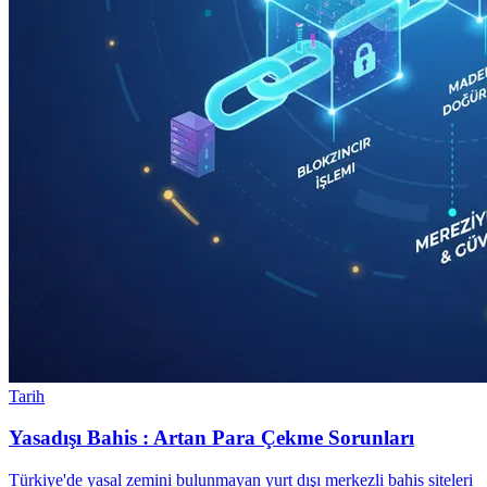
Tarih
Yasadışı Bahis : Artan Para Çekme Sorunları
Türkiye'de yasal zemini bulunmayan yurt dışı merkezli bahis siteleri