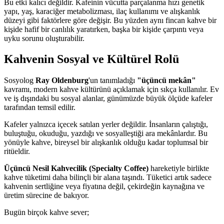
Bu etki kalıcı değildir. Kafeinin vücutta parçalanma hızı genetik
yapı, yaş, karaciğer metabolizması, ilaç kullanımı ve alışkanlık
düzeyi gibi faktörlere göre değişir. Bu yüzden aynı fincan kahve bir
kişide hafif bir canlılık yaratırken, başka bir kişide çarpıntı veya
uyku sorunu oluşturabilir.
Kahvenin Sosyal ve Kültürel Rolü
Sosyolog
Ray Oldenburg
'un tanımladığı
"üçüncü mekân"
kavramı, modern kahve kültürünü açıklamak için sıkça kullanılır. Ev
ve iş dışındaki bu sosyal alanlar, günümüzde büyük ölçüde kafeler
tarafından temsil edilir.
Kafeler yalnızca içecek satılan yerler değildir. İnsanların çalıştığı,
buluştuğu, okuduğu, yazdığı ve sosyalleştiği ara mekânlardır. Bu
yönüyle kahve, bireysel bir alışkanlık olduğu kadar toplumsal bir
ritüeldir.
Üçüncü Nesil Kahvecilik (Specialty Coffee)
hareketiyle birlikte
kahve tüketimi daha bilinçli bir alana taşındı. Tüketici artık sadece
kahvenin sertliğine veya fiyatına değil, çekirdeğin kaynağına ve
üretim sürecine de bakıyor.
Bugün birçok kahve sever;