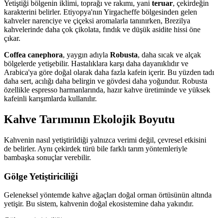
Yetiştiği bölgenin iklimi, toprağı ve rakımı, yani
teruar
, çekirdeğin
karakterini belirler. Etiyopya'nın Yirgacheffe bölgesinden gelen
kahveler narenciye ve çiçeksi aromalarla tanınırken, Brezilya
kahvelerinde daha çok çikolata, fındık ve düşük asidite hissi öne
çıkar.
Coffea canephora
, yaygın adıyla
Robusta
, daha sıcak ve alçak
bölgelerde yetişebilir. Hastalıklara karşı daha dayanıklıdır ve
Arabica'ya göre doğal olarak daha fazla kafein içerir. Bu yüzden tadı
daha sert, acılığı daha belirgin ve gövdesi daha yoğundur. Robusta
özellikle espresso harmanlarında, hazır kahve üretiminde ve yüksek
kafeinli karışımlarda kullanılır.
Kahve Tarımının Ekolojik Boyutu
Kahvenin nasıl yetiştirildiği yalnızca verimi değil, çevresel etkisini
de belirler. Aynı çekirdek türü bile farklı tarım yöntemleriyle
bambaşka sonuçlar verebilir.
Gölge Yetiştiriciliği
Geleneksel yöntemde kahve ağaçları doğal orman örtüsünün altında
yetişir. Bu sistem, kahvenin doğal ekosistemine daha yakındır.