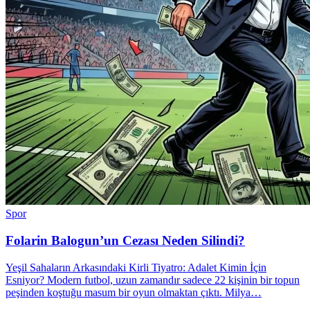
Spor
Folarin Balogun’un Cezası Neden Silindi?
Yeşil Sahaların Arkasındaki Kirli Tiyatro: Adalet Kimin İçin
Esniyor? Modern futbol, uzun zamandır sadece 22 kişinin bir topun
peşinden koştuğu masum bir oyun olmaktan çıktı. Milya…