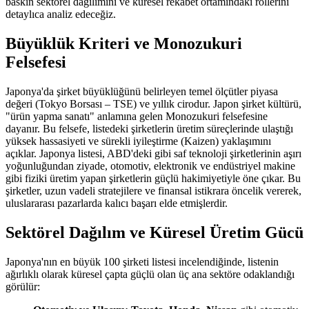
baskın sektörel dağılımını ve küresel rekabet ortamındaki rollerini
detaylıca analiz edeceğiz.
Büyüklük Kriteri ve Monozukuri
Felsefesi
Japonya'da şirket büyüklüğünü belirleyen temel ölçütler piyasa
değeri (Tokyo Borsası – TSE) ve yıllık cirodur. Japon şirket kültürü,
"ürün yapma sanatı" anlamına gelen Monozukuri felsefesine
dayanır. Bu felsefe, listedeki şirketlerin üretim süreçlerinde ulaştığı
yüksek hassasiyeti ve sürekli iyileştirme (Kaizen) yaklaşımını
açıklar. Japonya listesi, ABD'deki gibi saf teknoloji şirketlerinin aşırı
yoğunluğundan ziyade, otomotiv, elektronik ve endüstriyel makine
gibi fiziki üretim yapan şirketlerin güçlü hakimiyetiyle öne çıkar. Bu
şirketler, uzun vadeli stratejilere ve finansal istikrara öncelik vererek,
uluslararası pazarlarda kalıcı başarı elde etmişlerdir.
Sektörel Dağılım ve Küresel Üretim Gücü
Japonya'nın en büyük 100 şirketi listesi incelendiğinde, listenin
ağırlıklı olarak küresel çapta güçlü olan üç ana sektöre odaklandığı
görülür: