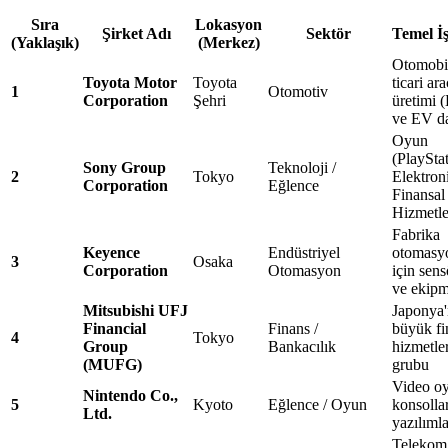
Sıra
Lokasyon
Şirket Adı
Sektör
Temel İş
(Yaklaşık)
(Merkez)
Otomobi
Toyota Motor
Toyota
ticari ara
1
Otomotiv
Corporation
Şehri
üretimi (
ve EV da
Oyun
(PlayStat
Sony Group
Teknoloji /
2
Tokyo
Elektron
Corporation
Eğlence
Finansal
Hizmetle
Fabrika
Keyence
Endüstriyel
otomasy
3
Osaka
Corporation
Otomasyon
için sens
ve ekipm
Mitsubishi UFJ
Japonya'
Financial
Finans /
büyük fi
4
Tokyo
Group
Bankacılık
hizmetle
(MUFG)
grubu
Video o
Nintendo Co.,
5
Kyoto
Eğlence / Oyun
konsolla
Ltd.
yazılımla
Telekom