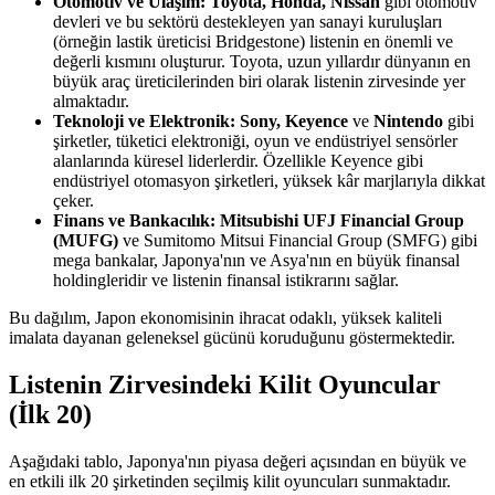
Otomotiv ve Ulaşım:
Toyota, Honda, Nissan
gibi otomotiv
devleri ve bu sektörü destekleyen yan sanayi kuruluşları
(örneğin lastik üreticisi Bridgestone) listenin en önemli ve
değerli kısmını oluşturur. Toyota, uzun yıllardır dünyanın en
büyük araç üreticilerinden biri olarak listenin zirvesinde yer
almaktadır.
Teknoloji ve Elektronik:
Sony, Keyence
ve
Nintendo
gibi
şirketler, tüketici elektroniği, oyun ve endüstriyel sensörler
alanlarında küresel liderlerdir. Özellikle Keyence gibi
endüstriyel otomasyon şirketleri, yüksek kâr marjlarıyla dikkat
çeker.
Finans ve Bankacılık:
Mitsubishi UFJ Financial Group
(MUFG)
ve Sumitomo Mitsui Financial Group (SMFG) gibi
mega bankalar, Japonya'nın ve Asya'nın en büyük finansal
holdingleridir ve listenin finansal istikrarını sağlar.
Bu dağılım, Japon ekonomisinin ihracat odaklı, yüksek kaliteli
imalata dayanan geleneksel gücünü koruduğunu göstermektedir.
Listenin Zirvesindeki Kilit Oyuncular
(İlk 20)
Aşağıdaki tablo, Japonya'nın piyasa değeri açısından en büyük ve
en etkili ilk 20 şirketinden seçilmiş kilit oyuncuları sunmaktadır.