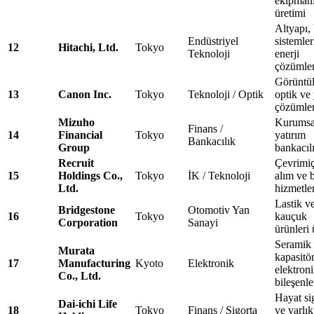
ekipmanl
üretimi
Altyapı, 
Endüstriyel
sistemler
12
Hitachi, Ltd.
Tokyo
Teknoloji
enerji
çözümler
Görüntü
13
Canon Inc.
Tokyo
Teknoloji / Optik
optik ve 
çözümler
Mizuho
Kurumsa
Finans /
14
Financial
Tokyo
yatırım
Bankacılık
Group
bankacıl
Recruit
Çevrimiç
15
Holdings Co.,
Tokyo
İK / Teknoloji
alım ve b
Ltd.
hizmetler
Lastik v
Bridgestone
Otomotiv Yan
16
Tokyo
kauçuk
Corporation
Sanayi
ürünleri 
Seramik
Murata
kapasitör
17
Manufacturing
Kyoto
Elektronik
elektron
Co., Ltd.
bileşenle
Hayat si
Dai-ichi Life
18
Tokyo
Finans / Sigorta
ve varlık