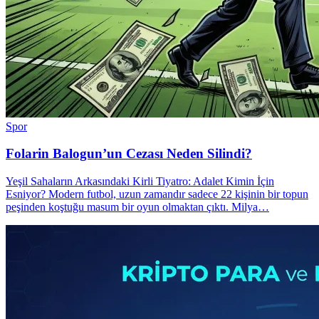
Spor
Folarin Balogun’un Cezası Neden Silindi?
Yeşil Sahaların Arkasındaki Kirli Tiyatro: Adalet Kimin İçin
Esniyor? Modern futbol, uzun zamandır sadece 22 kişinin bir topun
peşinden koştuğu masum bir oyun olmaktan çıktı. Milya…