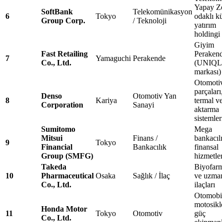
Yapay Z
SoftBank
Telekomünikasyon
6
Tokyo
odaklı k
Group Corp.
/ Teknoloji
yatırım
holdingi
Giyim
Fast Retailing
Perakend
7
Yamaguchi
Perakende
Co., Ltd.
(UNIQ
markası)
Otomoti
parçaları
Denso
Otomotiv Yan
8
Kariya
termal v
Corporation
Sanayi
aktarma
sistemler
Sumitomo
Mega
Mitsui
Finans /
bankacıl
9
Tokyo
Financial
Bankacılık
finansal
Group (SMFG)
hizmetle
Takeda
Biyofarm
10
Pharmaceutical
Osaka
Sağlık / İlaç
ve uzman
Co., Ltd.
ilaçları
Otomobi
motosikl
Honda Motor
11
Tokyo
Otomotiv
güç
Co., Ltd.