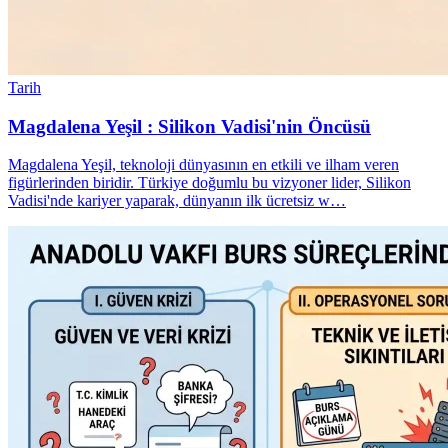
Tarih
Magdalena Yeşil : Silikon Vadisi'nin Öncüsü
Magdalena Yeşil, teknoloji dünyasının en etkili ve ilham veren
figürlerinden biridir. Türkiye doğumlu bu vizyoner lider, Silikon
Vadisi'nde kariyer yaparak, dünyanın ilk ücretsiz w…