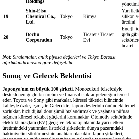
Holdings
yönetimi
Shin-Etsu
Yarı ilet
19
Chemical Co.,
Tokyo
Kimya
silikon 
Ltd.
üretimi
Enerji, te
Itochu
Ticaret / Ticaret
gıda gibi 
20
Tokyo
Corporation
Evi
sektörle
ticaret
Not:
Sıralamalar, anlık piyasa değerleri ve Tokyo Borsası
ağırlıklandırmasına göre değişebilir.
Sonuç ve Gelecek Beklentisi
Japonya'nın en büyük 100 şirketi
, Monozukuri felsefesiyle
desteklenen güçlü bir üretim ve finansal istikrar geleneğini temsil
eder. Toyota ve Sony gibi markalar, küresel tüketici bilincinde
kaliteyle özdeşleşmiştir. Gelecekte, Japon devlerinin önündeki temel
zorluklar, hızlı dijital dönüşümü hızlandırmak ve yaşlanan nüfusa
rağmen küresel rekabet güçlerini korumaktır. Otomotiv sektöründe
elektrikli araçlara (EV) geçiş ve teknoloji alanında yarı iletken
üretimindeki yatırımlar, listedeki şirketlerin dünya pazarındaki
hakimiyetini sürdürmesinin anahtarı olacaktır. Japon şirketleri,