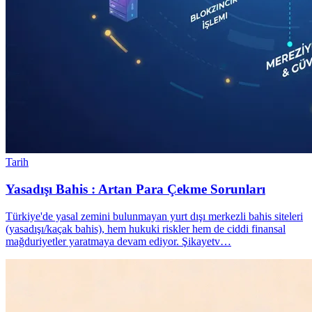
Tarih
Yasadışı Bahis : Artan Para Çekme Sorunları
Türkiye'de yasal zemini bulunmayan yurt dışı merkezli bahis siteleri
(yasadışı/kaçak bahis), hem hukuki riskler hem de ciddi finansal
mağduriyetler yaratmaya devam ediyor. Şikayetv…