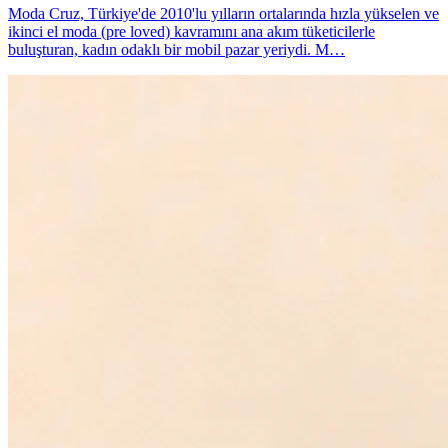
Moda Cruz, Türkiye'de 2010'lu yılların ortalarında hızla yükselen ve
ikinci el moda (pre loved) kavramını ana akım tüketicilerle
buluşturan, kadın odaklı bir mobil pazar yeriydi. M…