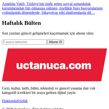
Anadolu Vakfı, Türkiye'nin önde gelen sosyal sorumluluk
kurumlarından biri olmasına rağmen, özellikle burs başvurularının
yoğunlaştığı dönemlerde, Şikayetvar gibi platformlarda dil…
Haftalık Bülten
Son yazıları güncel gelişmeleri kaçırmamak için abone olun.
Abone Ol
Gezi, kultur, tarih, bilim, teknoloji ve guncel yasama dair cok
kategorili icerikleri bir araya getiren dijital yayin.
Hakkında
Sözlük