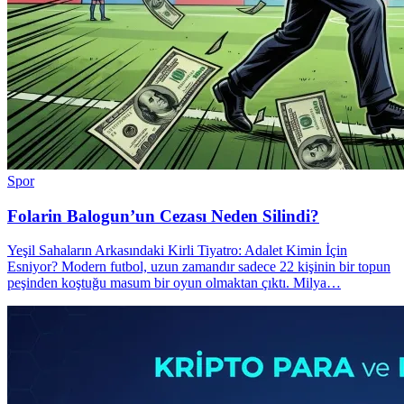
Spor
Folarin Balogun’un Cezası Neden Silindi?
Yeşil Sahaların Arkasındaki Kirli Tiyatro: Adalet Kimin İçin
Esniyor? Modern futbol, uzun zamandır sadece 22 kişinin bir topun
peşinden koştuğu masum bir oyun olmaktan çıktı. Milya…