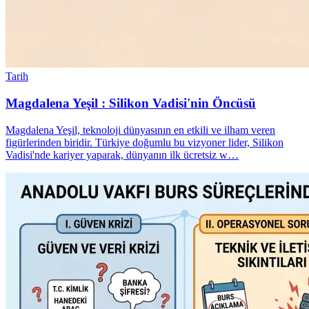
Tarih
Magdalena Yeşil : Silikon Vadisi'nin Öncüsü
Magdalena Yeşil, teknoloji dünyasının en etkili ve ilham veren
figürlerinden biridir. Türkiye doğumlu bu vizyoner lider, Silikon
Vadisi'nde kariyer yaparak, dünyanın ilk ücretsiz w…