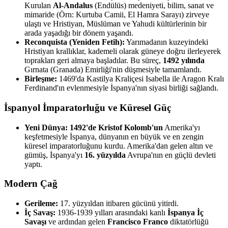
Kurulan
Al-Andalus
(Endülüs) medeniyeti, bilim, sanat ve
mimaride (Örn: Kurtuba Camii, El Hamra Sarayı) zirveye
ulaştı ve Hristiyan, Müslüman ve Yahudi kültürlerinin bir
arada yaşadığı bir dönem yaşandı.
Reconquista (Yeniden Fetih):
Yarımadanın kuzeyindeki
Hristiyan krallıklar, kademeli olarak güneye doğru ilerleyerek
toprakları geri almaya başladılar. Bu süreç,
1492 yılında
Gırnata (Granada) Emirliği'nin düşmesiyle tamamlandı.
Birleşme:
1469'da Kastilya Kraliçesi Isabella ile Aragon Kralı
Ferdinand'ın evlenmesiyle İspanya'nın siyasi birliği sağlandı.
İspanyol İmparatorluğu ve Küresel Güç
Yeni Dünya:
1492'de Kristof Kolomb'un
Amerika'yı
keşfetmesiyle İspanya, dünyanın en büyük ve en zengin
küresel imparatorluğunu kurdu. Amerika'dan gelen altın ve
gümüş, İspanya'yı
16. yüzyılda
Avrupa'nın en güçlü devleti
yaptı.
Modern Çağ
Gerileme:
17. yüzyıldan itibaren gücünü yitirdi.
İç Savaş:
1936-1939 yılları arasındaki kanlı
İspanya İç
Savaşı
ve ardından gelen
Francisco Franco
diktatörlüğü