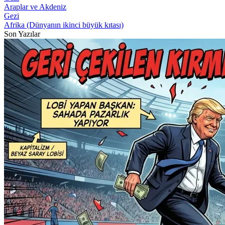
Araplar ve Akdeniz
Gezi
Afrika (Dünyanın ikinci büyük kıtası)
Son Yazılar