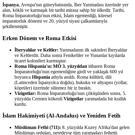
İspanya
, Avrupa'nın güneybatısında, İber Yarımadası üzerinde yer
alan, köklü ve karmaşık bir tarihi mirasa sahip bir ülkedir. Tarihi,
Roma İmparatorluğu'nun etkisi, İslam egemenliği, küresel
imparatorluk dönemi ve 20. yüzyıl siyasi çalkantılarıyla
şekillenmiştir.
Erken Dönem ve Roma Etkisi
İberyalılar ve Keltler:
Yarımadanın ilk sakinleri İberyalılar
ve Keltlerdir. Daha sonra Fenikeliler ve Yunanlar kıyılarda
ticaret kolonileri kurmuştur.
Roma Hispania'sı:
MÖ 3. yüzyıldan
itibaren Roma
İmparatorluğu'nun egemenliğine girdi ve yaklaşık 600 yıl
boyunca
Hispania
adıyla anıldı. Roma kültürü, dili
(Latinceden İspanyolca doğdu), hukuku ve altyapısı (yollar,
köprüler) üzerinde silinmez bir iz bıraktı.
Vizigotlar:
Roma İmparatorluğu'nun çöküşünden sonra, 5.
yüzyılda Cermen kökenli
Vizigotlar
yarımadada bir krallık
kurdu.
İslam Hakimiyeti (Al-Andalus) ve Yeniden Fetih
Müslüman Fethi (711):
8. yüzyılda Kuzey Afrika'dan gelen
Müslüman orduları, neredeyse tüm yarımadayı fethetti.