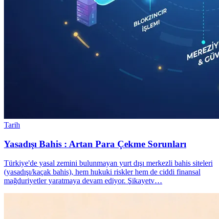
Tarih
Yasadışı Bahis : Artan Para Çekme Sorunları
Türkiye'de yasal zemini bulunmayan yurt dışı merkezli bahis siteleri
(yasadışı/kaçak bahis), hem hukuki riskler hem de ciddi finansal
mağduriyetler yaratmaya devam ediyor. Şikayetv…