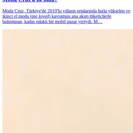
Moda Cruz, Türkiye'de 2010'lu yılların ortalarında hızla yükselen ve
ikinci el moda (pre loved) kavramını ana akım tüketicilerle
buluşturan, kadın odaklı bir mobil pazar yeriydi. M…