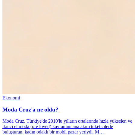
Ekonomi
Moda Cruz'a ne oldu?
Moda Cruz, Türkiye'de 2010'lu yılların ortalarında hızla yükselen ve
ikinci el moda (pre loved) kavramını ana akım tüketicilerle
buluşturan, kadın odaklı bir mobil pazar yeriydi. M…