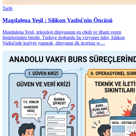
Tarih
Magdalena Yeşil : Silikon Vadisi'nin Öncüsü
Magdalena Yeşil, teknoloji dünyasının en etkili ve ilham veren
figürlerinden biridir. Türkiye doğumlu bu vizyoner lider, Silikon
Vadisi'nde kariyer yaparak, dünyanın ilk ücretsiz w…