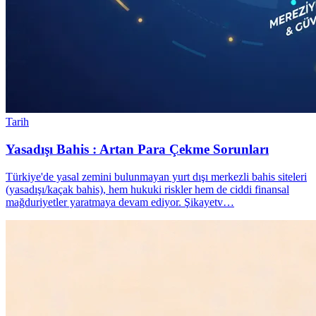
Tarih
Yasadışı Bahis : Artan Para Çekme Sorunları
Türkiye'de yasal zemini bulunmayan yurt dışı merkezli bahis siteleri
(yasadışı/kaçak bahis), hem hukuki riskler hem de ciddi finansal
mağduriyetler yaratmaya devam ediyor. Şikayetv…