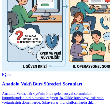
Eğitim
Anadolu Vakfı Burs Süreçleri Sorunları
Anadolu Vakfı, Türkiye'nin önde gelen sosyal sorumluluk
kurumlarından biri olmasına rağmen, özellikle burs başvurularının
yoğunlaştığı dönemlerde, Şikayetvar gibi platformlarda dil…