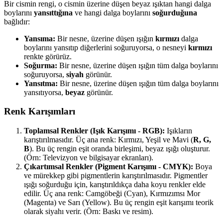
Bir cismin rengi, o cismin üzerine düşen beyaz ışıktan hangi dalga
boylarını
yansıttığına
ve hangi dalga boylarını
soğurduğuna
bağlıdır:
Yansıma:
Bir nesne, üzerine düşen ışığın
kırmızı
dalga
boylarını yansıtıp diğerlerini soğuruyorsa, o nesneyi
kırmızı
renkte görürüz.
Soğurma:
Bir nesne, üzerine düşen ışığın tüm dalga boylarını
soğuruyorsa,
siyah
görünür.
Yansıtma:
Bir nesne, üzerine düşen ışığın tüm dalga boylarını
yansıtıyorsa,
beyaz
görünür.
Renk Karışımları
Toplamsal Renkler (Işık Karışımı - RGB):
Işıkların
karıştırılmasıdır. Üç ana renk: Kırmızı, Yeşil ve Mavi (
R, G,
B
). Bu üç rengin eşit oranda birleşimi, beyaz ışığı oluşturur.
(Örn: Televizyon ve bilgisayar ekranları).
Çıkartımsal Renkler (Pigment Karışımı - CMYK):
Boya
ve mürekkep gibi pigmentlerin karıştırılmasıdır. Pigmentler
ışığı soğurduğu için, karıştırıldıkça daha koyu renkler elde
edilir. Üç ana renk: Camgöbeği (Cyan), Kırmızımsı Mor
(Magenta) ve Sarı (Yellow). Bu üç rengin eşit karışımı teorik
olarak siyahı verir. (Örn: Baskı ve resim).