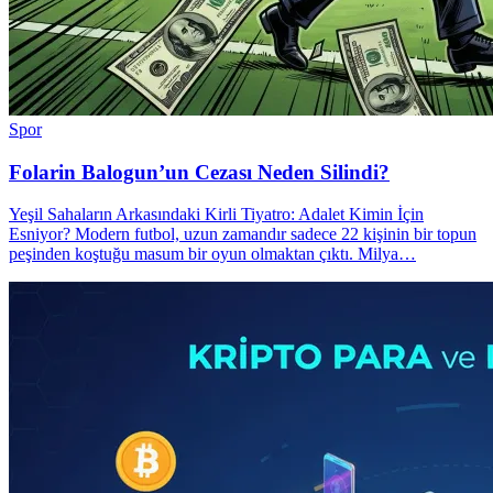
Spor
Folarin Balogun’un Cezası Neden Silindi?
Yeşil Sahaların Arkasındaki Kirli Tiyatro: Adalet Kimin İçin
Esniyor? Modern futbol, uzun zamandır sadece 22 kişinin bir topun
peşinden koştuğu masum bir oyun olmaktan çıktı. Milya…