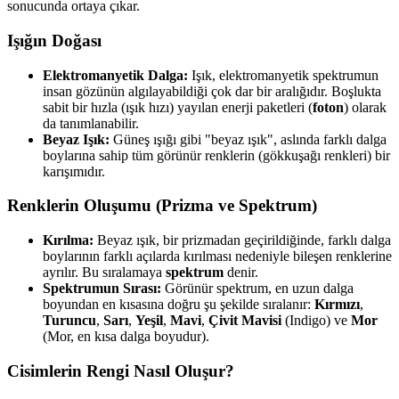
sonucunda ortaya çıkar.
Işığın Doğası
Elektromanyetik Dalga:
Işık, elektromanyetik spektrumun
insan gözünün algılayabildiği çok dar bir aralığıdır. Boşlukta
sabit bir hızla (ışık hızı) yayılan enerji paketleri (
foton
) olarak
da tanımlanabilir.
Beyaz Işık:
Güneş ışığı gibi "beyaz ışık", aslında farklı dalga
boylarına sahip tüm görünür renklerin (gökkuşağı renkleri) bir
karışımıdır.
Renklerin Oluşumu (Prizma ve Spektrum)
Kırılma:
Beyaz ışık, bir prizmadan geçirildiğinde, farklı dalga
boylarının farklı açılarda kırılması nedeniyle bileşen renklerine
ayrılır. Bu sıralamaya
spektrum
denir.
Spektrumun Sırası:
Görünür spektrum, en uzun dalga
boyundan en kısasına doğru şu şekilde sıralanır:
Kırmızı
,
Turuncu
,
Sarı
,
Yeşil
,
Mavi
,
Çivit Mavisi
(Indigo) ve
Mor
(Mor, en kısa dalga boyudur).
Cisimlerin Rengi Nasıl Oluşur?