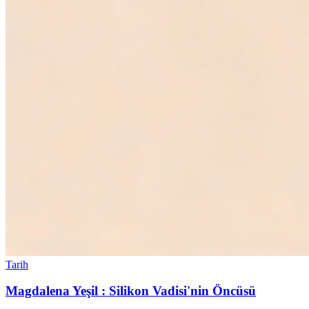
Tarih
Magdalena Yeşil : Silikon Vadisi'nin Öncüsü