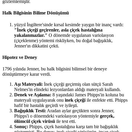
gözlemlemiştir.
Halk Bilgisinin Bilime Dönüşümü
yüzyıl İngiltere'sinde kırsal kesimde yaygın bir inanç vardı:
"İnek çiçeği geçirenler, asla çiçek hastalığına
yakalanmazlar."
O dönemde uygulanan variolasyon
(çiçeklenme) yöntemi riskliyken, bu doğal bağışıklık,
Jenner'ın dikkatini çekti.
Hipotez ve Deney
1796 yılında Jenner, bu halk bilgisini bilimsel bir deneye
dönüştürmeye karar verdi.
Aşı Materyali:
İnek çiçeği geçirmiş olan sütçü Sarah
Nelmes'in elindeki lezyonlardan aldığı materyali kullandı.
Denek ve Aşılama:
8 yaşındaki James Phipps'in koluna bu
materyali uygulayarak onu
inek çiçeği
ile enfekte etti. Phipps
hafif bir hastalık geçirdi ve iyileşti.
Bağışıklık Testi:
Aradan aylar geçtikten sonra Jenner,
Phipps'i o dönemdeki variolasyon yöntemiyle
gerçek,
ölümcül çiçek virüsü
ile test etti.
Sonuç:
Phipps, çiçek hastalığına karşı tam bir bağışıklık
göstermişti. Bu deney, inek çiçeği virüsünün, insan çiçek