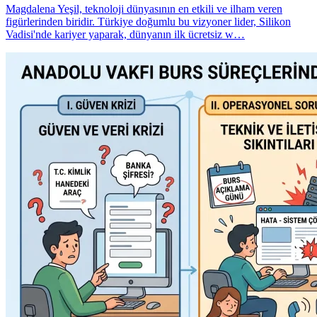
Magdalena Yeşil, teknoloji dünyasının en etkili ve ilham veren
figürlerinden biridir. Türkiye doğumlu bu vizyoner lider, Silikon
Vadisi'nde kariyer yaparak, dünyanın ilk ücretsiz w…