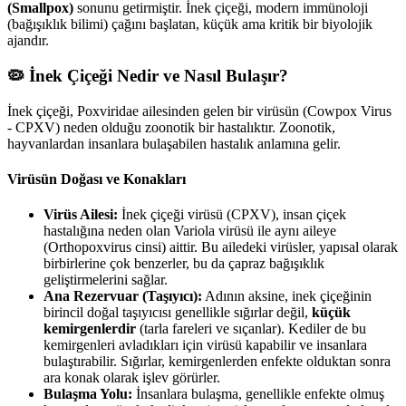
(Smallpox)
sonunu getirmiştir. İnek çiçeği, modern immünoloji
(bağışıklık bilimi) çağını başlatan, küçük ama kritik bir biyolojik
ajandır.
🦠 İnek Çiçeği Nedir ve Nasıl Bulaşır?
İnek çiçeği, Poxviridae ailesinden gelen bir virüsün (Cowpox Virus
- CPXV) neden olduğu zoonotik bir hastalıktır. Zoonotik,
hayvanlardan insanlara bulaşabilen hastalık anlamına gelir.
Virüsün Doğası ve Konakları
Virüs Ailesi:
İnek çiçeği virüsü (CPXV), insan çiçek
hastalığına neden olan Variola virüsü ile aynı aileye
(Orthopoxvirus cinsi) aittir. Bu ailedeki virüsler, yapısal olarak
birbirlerine çok benzerler, bu da çapraz bağışıklık
geliştirmelerini sağlar.
Ana Rezervuar (Taşıyıcı):
Adının aksine, inek çiçeğinin
birincil doğal taşıyıcısı genellikle sığırlar değil,
küçük
kemirgenlerdir
(tarla fareleri ve sıçanlar). Kediler de bu
kemirgenleri avladıkları için virüsü kapabilir ve insanlara
bulaştırabilir. Sığırlar, kemirgenlerden enfekte olduktan sonra
ara konak olarak işlev görürler.
Bulaşma Yolu:
İnsanlara bulaşma, genellikle enfekte olmuş