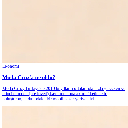
Ekonomi
Moda Cruz'a ne oldu?
Moda Cruz, Türkiye'de 2010'lu yılların ortalarında hızla yükselen ve
ikinci el moda (pre loved) kavramını ana akım tüketicilerle
buluşturan, kadın odaklı bir mobil pazar yeriydi. M…