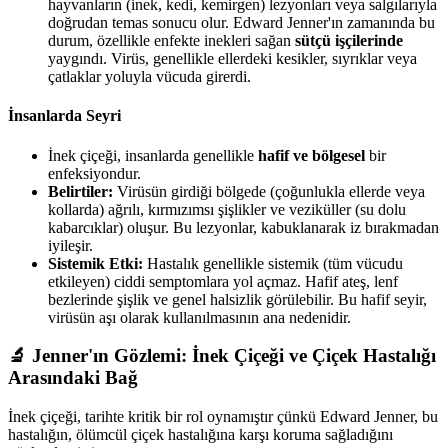
hayvanların (inek, kedi, kemirgen) lezyonları veya salgılarıyla
doğrudan temas sonucu olur. Edward Jenner'ın zamanında bu
durum, özellikle enfekte inekleri sağan
sütçü işçilerinde
yaygındı. Virüs, genellikle ellerdeki kesikler, sıyrıklar veya
çatlaklar yoluyla vücuda girerdi.
İnsanlarda Seyri
İnek çiçeği, insanlarda genellikle
hafif ve bölgesel
bir
enfeksiyondur.
Belirtiler:
Virüsün girdiği bölgede (çoğunlukla ellerde veya
kollarda) ağrılı, kırmızımsı şişlikler ve veziküller (su dolu
kabarcıklar) oluşur. Bu lezyonlar, kabuklanarak iz bırakmadan
iyileşir.
Sistemik Etki:
Hastalık genellikle sistemik (tüm vücudu
etkileyen) ciddi semptomlara yol açmaz. Hafif ateş, lenf
bezlerinde şişlik ve genel halsizlik görülebilir. Bu hafif seyir,
virüsün aşı olarak kullanılmasının ana nedenidir.
🔬 Jenner'ın Gözlemi: İnek Çiçeği ve Çiçek Hastalığı
Arasındaki Bağ
İnek çiçeği, tarihte kritik bir rol oynamıştır çünkü Edward Jenner, bu
hastalığın, ölümcül çiçek hastalığına karşı koruma sağladığını