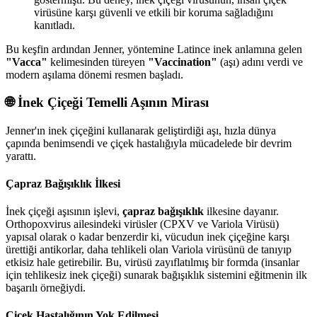
virüsüne karşı güvenli ve etkili bir koruma sağladığını
kanıtladı.
Bu keşfin ardından Jenner, yöntemine Latince inek anlamına gelen
"Vacca"
kelimesinden türeyen
"Vaccination"
(aşı) adını verdi ve
modern aşılama dönemi resmen başladı.
🌐 İnek Çiçeği Temelli Aşının Mirası
Jenner'ın inek çiçeğini kullanarak geliştirdiği aşı, hızla dünya
çapında benimsendi ve çiçek hastalığıyla mücadelede bir devrim
yarattı.
Çapraz Bağışıklık İlkesi
İnek çiçeği aşısının işlevi,
çapraz bağışıklık
ilkesine dayanır.
Orthopoxvirus ailesindeki virüsler (CPXV ve Variola Virüsü)
yapısal olarak o kadar benzerdir ki, vücudun inek çiçeğine karşı
ürettiği antikorlar, daha tehlikeli olan Variola virüsünü de tanıyıp
etkisiz hale getirebilir. Bu, virüsü zayıflatılmış bir formda (insanlar
için tehlikesiz inek çiçeği) sunarak bağışıklık sistemini eğitmenin ilk
başarılı örneğiydi.
Çiçek Hastalığının Yok Edilmesi