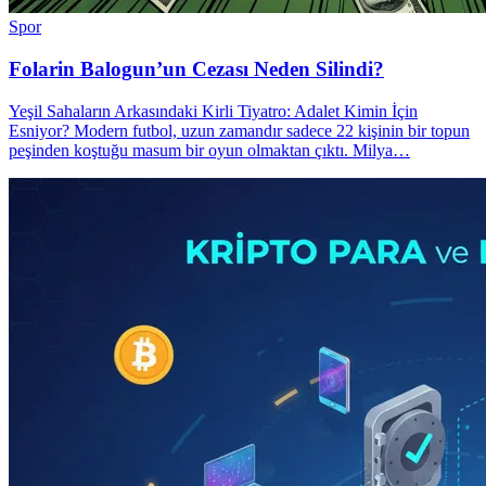
Spor
Folarin Balogun’un Cezası Neden Silindi?
Yeşil Sahaların Arkasındaki Kirli Tiyatro: Adalet Kimin İçin
Esniyor? Modern futbol, uzun zamandır sadece 22 kişinin bir topun
peşinden koştuğu masum bir oyun olmaktan çıktı. Milya…