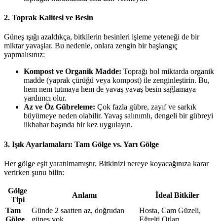
2. Toprak Kalitesi ve Besin
Güneş ışığı azaldıkça, bitkilerin besinleri işleme yeteneği de bir
miktar yavaşlar. Bu nedenle, onlara zengin bir başlangıç
yapmalısınız:
Kompost ve Organik Madde:
Toprağı bol miktarda organik
madde (yaprak çürüğü veya kompost) ile zenginleştirin. Bu,
hem nem tutmaya hem de yavaş yavaş besin sağlamaya
yardımcı olur.
Az ve Öz Gübreleme:
Çok fazla gübre, zayıf ve sarkık
büyümeye neden olabilir. Yavaş salınımlı, dengeli bir gübreyi
ilkbahar başında bir kez uygulayın.
3. Işık Ayarlamaları: Tam Gölge vs. Yarı Gölge
Her gölge eşit yaratılmamıştır. Bitkinizi nereye koyacağınıza karar
verirken şunu bilin:
Gölge
Anlamı
İdeal Bitkiler
Tipi
Tam
Günde 2 saatten az, doğrudan
Hosta, Cam Güzeli,
Gölge
güneş yok.
Eğrelti Otları