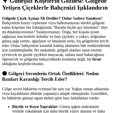
🌳 Güneşsiz Köşelerin Gözdesi: Gölgede
Yetişen Çiçeklerle Bahçenizi Işıklandırın
Gölgede Çiçek Açmaz Mı Dediler? Onlar Sadece Yanılıyor!
Bahçenizin kuzey cephesine veya balkonunuzun sürekli gölgede
kalan köşesine her baktığınızda "Burada hiçbir şey büyümez" diye
mi düşünüyorsunuz? Yanılıyorsunuz. Doğa, her koşula uyum
sağlayan mucizelerle doludur ve bazı çiçekler, o yakıcı, doğrudan
güneş ışığı yerine, ağaçların ve binaların serin, loş gölgelerini tercih
eder. Onlar, bahçenizin karanlık kalmış alanlarını bile renklendirmek
için yaratılmışlardır. Bu makalede, gölgeli alanları sanat eserine
çevirecek en gözde çiçekleri tanıyacak, onlara nasıl bakacağınızı
öğrenecek ve gölgenin bahçecilikteki kısıtlama değil, bir
fırsat
olduğunu keşfedeceksiniz.
🌑 Gölgeyi Sevenlerin Ortak Özellikleri: Neden
Bazıları Karanlığı Tercih Eder?
Gölge seven bitkilerin evrimsel bir sırrı var. Yoğun orman altlarında
veya kayalıkların dibinde yaşamaya adapte olmuşlardır. Genellikle,
bu bitkilerin güneşe tapan türlere göre bazı farklılıkları vardır:
Büyük ve Koyu Yapraklar:
Güneş ışığını maksimum
verimle yakalamak için daha büyük yüzey alanına ve daha