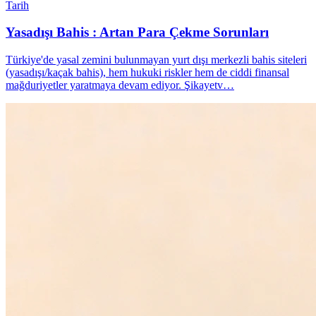
Tarih
Yasadışı Bahis : Artan Para Çekme Sorunları
Türkiye'de yasal zemini bulunmayan yurt dışı merkezli bahis siteleri
(yasadışı/kaçak bahis), hem hukuki riskler hem de ciddi finansal
mağduriyetler yaratmaya devam ediyor. Şikayetv…