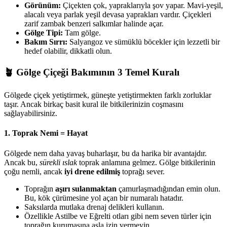
Görünüm:
Çiçekten çok, yapraklarıyla şov yapar. Mavi-yeşil,
alacalı veya parlak yeşil devasa yaprakları vardır. Çiçekleri
zarif zambak benzeri salkımlar halinde açar.
Gölge Tipi:
Tam gölge.
Bakım Sırrı:
Salyangoz ve sümüklü böcekler için lezzetli bir
hedef olabilir, dikkatli olun.
🪴 Gölge Çiçeği Bakımının 3 Temel Kuralı
Gölgede çiçek yetiştirmek, güneşte yetiştirmekten farklı zorluklar
taşır. Ancak birkaç basit kural ile bitkilerinizin coşmasını
sağlayabilirsiniz.
1. Toprak Nemi = Hayat
Gölgede nem daha yavaş buharlaşır, bu da harika bir avantajdır.
Ancak bu,
sürekli ıslak
toprak anlamına gelmez. Gölge bitkilerinin
çoğu nemli, ancak
iyi drene edilmiş
toprağı sever.
Toprağın
aşırı sulanmaktan
çamurlaşmadığından emin olun.
Bu, kök çürümesine yol açan bir numaralı hatadır.
Saksılarda mutlaka drenaj delikleri kullanın.
Özellikle Astilbe ve Eğrelti otları gibi nem seven türler için
toprağın kurumasına asla izin vermeyin.