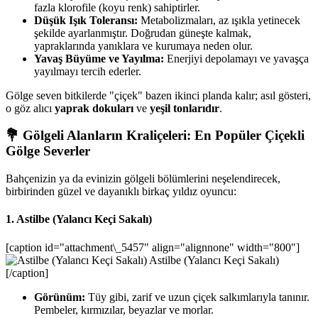
fazla klorofile (koyu renk) sahiptirler.
Düşük Işık Toleransı:
Metabolizmaları, az ışıkla yetinecek
şekilde ayarlanmıştır. Doğrudan güneşte kalmak,
yapraklarında yanıklara ve kurumaya neden olur.
Yavaş Büyüme ve Yayılma:
Enerjiyi depolamayı ve yavaşça
yayılmayı tercih ederler.
Gölge seven bitkilerde "çiçek" bazen ikinci planda kalır; asıl gösteri,
o göz alıcı
yaprak dokuları
ve
yeşil tonlarıdır
.
💐 Gölgeli Alanların Kraliçeleri: En Popüler Çiçekli
Gölge Severler
Bahçenizin ya da evinizin gölgeli bölümlerini neşelendirecek,
birbirinden güzel ve dayanıklı birkaç yıldız oyuncu:
1. Astilbe (Yalancı Keçi Sakalı)
[caption id="attachment\_5457" align="alignnone" width="800"]
Astilbe (Yalancı Keçi Sakalı)
[/caption]
Görünüm:
Tüy gibi, zarif ve uzun çiçek salkımlarıyla tanınır.
Pembeler, kırmızılar, beyazlar ve morlar.