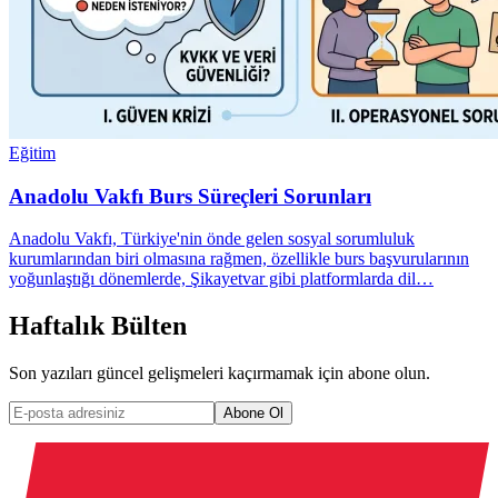
Eğitim
Anadolu Vakfı Burs Süreçleri Sorunları
Anadolu Vakfı, Türkiye'nin önde gelen sosyal sorumluluk
kurumlarından biri olmasına rağmen, özellikle burs başvurularının
yoğunlaştığı dönemlerde, Şikayetvar gibi platformlarda dil…
Haftalık Bülten
Son yazıları güncel gelişmeleri kaçırmamak için abone olun.
Abone Ol