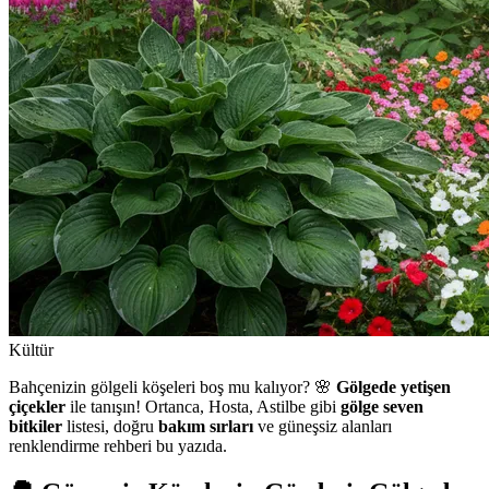
Kültür
Bahçenizin gölgeli köşeleri boş mu kalıyor? 🌸
Gölgede yetişen
çiçekler
ile tanışın! Ortanca, Hosta, Astilbe gibi
gölge seven
bitkiler
listesi, doğru
bakım sırları
ve güneşsiz alanları
renklendirme rehberi bu yazıda.