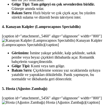
Gölge Tipi:
Tam gölgeyi en çok sevenlerden biridir.
Güneşte anında solar.
Bakım Sırrı:
Hızlı büyür ve çok çiçek açar, bu yüzden
sürekli sulama ve düzenli besin takviyesi ister.
4. Kanayan Kalpler (Lamprocapnos Spectabilis)
[caption id="attachment\_5460" align="alignnone" width="800"]
Kanayan Kalpler
(Lamprocapnos Spectabilis)[/caption]
Görünüm:
İsmine yakışır şekilde, kalp şeklinde, sarkık
pembe veya beyaz çiçekleri ilkbaharda açar. Romantik
bahçelerin vazgeçilmezidir.
Gölge Tipi:
Kısmi veya tam gölge.
Bakım Sırrı:
Çiçeklenme sonrası yaz sıcaklarında uykuya
yatabilir ve yaprakları dökülebilir. Panik yapmayın, bu
normaldir ve ilkbaharda geri dönecektir.
5. Hosta (Ağustos Zambağı)
[caption id="attachment\_5456" align="alignnone" width="800"]
Hosta (Ağustos Zambağı)[/caption]