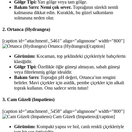
Gölge Tipi:
Yarı gölge veya tam gölge.
Bakım Sırrı:
Nemi çok sever.
Toprağının sürekli nemli
kalmasına dikkat edin. Kuraklık, bu güzel salkımların
solmasına neden olur.
2. Ortanca (Hydrangea)
[caption id="attachment\_5461" align="alignnone" width="800"]
Ortanca (Hydrangea)[/caption]
Görünüm:
Kocaman, top şeklindeki çiçekleriyle bahçelerin
klasiğidir.
Gölge Tipi:
Özellikle öğle güneşi almayan, sabah güneşi
veya filtrelenmiş gölge idealdir.
Bakım Sırrı:
Toprağın pH değeri, Ortanca’nın rengini
belirler. Mavi çiçekler için asidik, pembe çiçekler için alkali
toprak kullanın. Onu sadece serin tutun!
3. Cam Güzeli (Impatiens)
[caption id="attachment\_5458" align="alignnone" width="800"]
Cam Güzeli (Impatiens)[/caption]
Görünüm:
Kompakt yapısı ve bol, canlı renkli çiçekleriyle
tam bir yer örtücüdür.