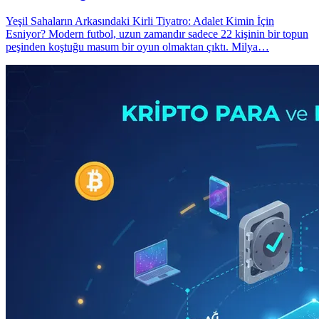
Yeşil Sahaların Arkasındaki Kirli Tiyatro: Adalet Kimin İçin
Esniyor? Modern futbol, uzun zamandır sadece 22 kişinin bir topun
peşinden koştuğu masum bir oyun olmaktan çıktı. Milya…