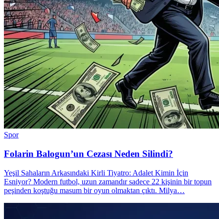
Spor
Folarin Balogun’un Cezası Neden Silindi?
Yeşil Sahaların Arkasındaki Kirli Tiyatro: Adalet Kimin İçin
Esniyor? Modern futbol, uzun zamandır sadece 22 kişinin bir topun
peşinden koştuğu masum bir oyun olmaktan çıktı. Milya…