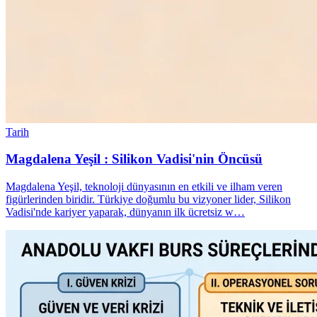
Tarih
Magdalena Yeşil : Silikon Vadisi'nin Öncüsü
Magdalena Yeşil, teknoloji dünyasının en etkili ve ilham veren
figürlerinden biridir. Türkiye doğumlu bu vizyoner lider, Silikon
Vadisi'nde kariyer yaparak, dünyanın ilk ücretsiz w…