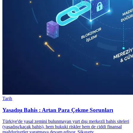
Tarih
Yasadışı Bahis : Artan Para Çekme Sorunları
Türkiye'de yasal zemini bulunmayan yurt dışı merkezli bahis siteleri
(yasadışı/kaçak bahis), hem hukuki riskler hem de ciddi finansal
mağduriyetler yaratmaya devam ediyor. Şikayetv…