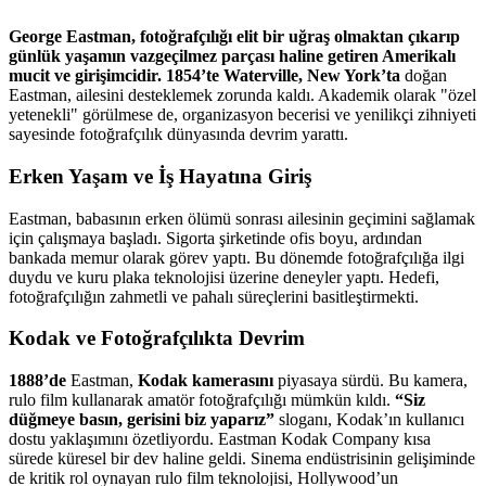
George Eastman, fotoğrafçılığı elit bir uğraş olmaktan çıkarıp
günlük yaşamın vazgeçilmez parçası haline getiren Amerikalı
mucit ve girişimcidir.
1854’te Waterville, New York’ta
doğan
Eastman, ailesini desteklemek zorunda kaldı. Akademik olarak "özel
yetenekli" görülmese de, organizasyon becerisi ve yenilikçi zihniyeti
sayesinde fotoğrafçılık dünyasında devrim yarattı.
Erken Yaşam ve İş Hayatına Giriş
Eastman, babasının erken ölümü sonrası ailesinin geçimini sağlamak
için çalışmaya başladı. Sigorta şirketinde ofis boyu, ardından
bankada memur olarak görev yaptı. Bu dönemde fotoğrafçılığa ilgi
duydu ve kuru plaka teknolojisi üzerine deneyler yaptı. Hedefi,
fotoğrafçılığın zahmetli ve pahalı süreçlerini basitleştirmekti.
Kodak ve Fotoğrafçılıkta Devrim
1888’de
Eastman,
Kodak kamerasını
piyasaya sürdü. Bu kamera,
rulo film kullanarak amatör fotoğrafçılığı mümkün kıldı.
“Siz
düğmeye basın, gerisini biz yaparız”
sloganı, Kodak’ın kullanıcı
dostu yaklaşımını özetliyordu. Eastman Kodak Company kısa
sürede küresel bir dev haline geldi. Sinema endüstrisinin gelişiminde
de kritik rol oynayan rulo film teknolojisi, Hollywood’un