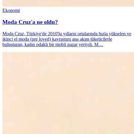
Ekonomi
Moda Cruz'a ne oldu?
Moda Cruz, Türkiye'de 2010'lu yılların ortalarında hızla yükselen ve
ikinci el moda (pre loved) kavramını ana akım tüketicilerle
buluşturan, kadın odaklı bir mobil pazar yeriydi. M…