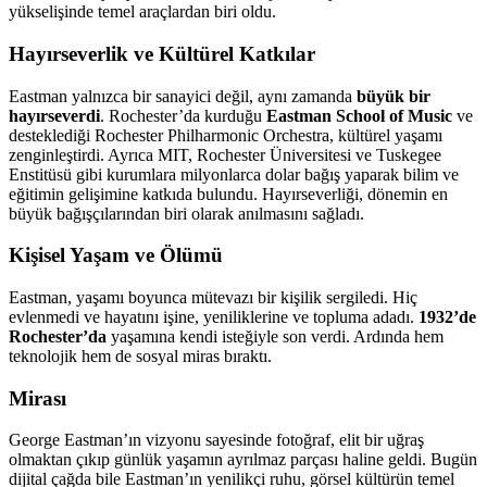
yükselişinde temel araçlardan biri oldu.
Hayırseverlik ve Kültürel Katkılar
Eastman yalnızca bir sanayici değil, aynı zamanda
büyük bir
hayırseverdi
. Rochester’da kurduğu
Eastman School of Music
ve
desteklediği Rochester Philharmonic Orchestra, kültürel yaşamı
zenginleştirdi. Ayrıca MIT, Rochester Üniversitesi ve Tuskegee
Enstitüsü gibi kurumlara milyonlarca dolar bağış yaparak bilim ve
eğitimin gelişimine katkıda bulundu. Hayırseverliği, dönemin en
büyük bağışçılarından biri olarak anılmasını sağladı.
Kişisel Yaşam ve Ölümü
Eastman, yaşamı boyunca mütevazı bir kişilik sergiledi. Hiç
evlenmedi ve hayatını işine, yeniliklerine ve topluma adadı.
1932’de
Rochester’da
yaşamına kendi isteğiyle son verdi. Ardında hem
teknolojik hem de sosyal miras bıraktı.
Mirası
George Eastman’ın vizyonu sayesinde fotoğraf, elit bir uğraş
olmaktan çıkıp günlük yaşamın ayrılmaz parçası haline geldi. Bugün
dijital çağda bile Eastman’ın yenilikçi ruhu, görsel kültürün temel