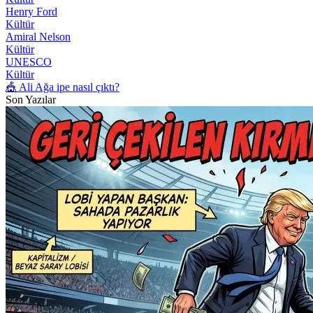
Henry Ford
Kültür
Amiral Nelson
Kültür
UNESCO
Kültür
🎪 Ali Ağa ipe nasıl çıktı?
Son Yazılar