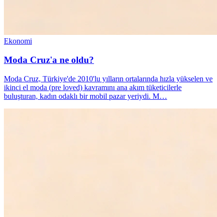
Ekonomi
Moda Cruz'a ne oldu?
Moda Cruz, Türkiye'de 2010'lu yılların ortalarında hızla yükselen ve
ikinci el moda (pre loved) kavramını ana akım tüketicilerle
buluşturan, kadın odaklı bir mobil pazar yeriydi. M…