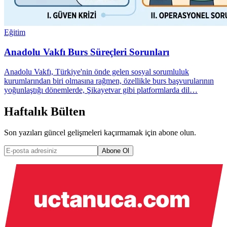
Eğitim
Anadolu Vakfı Burs Süreçleri Sorunları
Anadolu Vakfı, Türkiye'nin önde gelen sosyal sorumluluk
kurumlarından biri olmasına rağmen, özellikle burs başvurularının
yoğunlaştığı dönemlerde, Şikayetvar gibi platformlarda dil…
Haftalık Bülten
Son yazıları güncel gelişmeleri kaçırmamak için abone olun.
Abone Ol