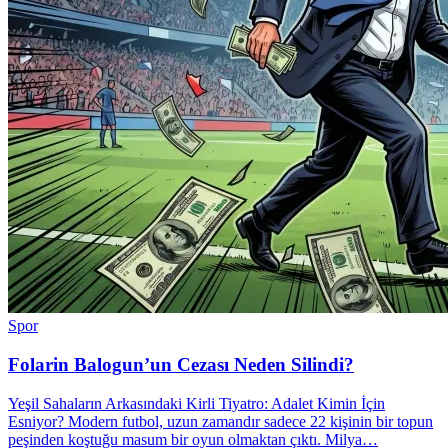
Spor
Folarin Balogun’un Cezası Neden Silindi?
Yeşil Sahaların Arkasındaki Kirli Tiyatro: Adalet Kimin İçin
Esniyor? Modern futbol, uzun zamandır sadece 22 kişinin bir topun
peşinden koştuğu masum bir oyun olmaktan çıktı. Milya…