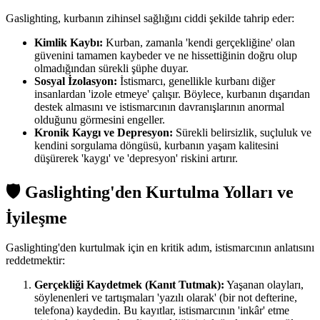
Gaslighting, kurbanın zihinsel sağlığını ciddi şekilde tahrip eder:
Kimlik Kaybı:
Kurban, zamanla 'kendi gerçekliğine' olan
güvenini tamamen kaybeder ve ne hissettiğinin doğru olup
olmadığından sürekli şüphe duyar.
Sosyal İzolasyon:
İstismarcı, genellikle kurbanı diğer
insanlardan 'izole etmeye' çalışır. Böylece, kurbanın dışarıdan
destek almasını ve istismarcının davranışlarının anormal
olduğunu görmesini engeller.
Kronik Kaygı ve Depresyon:
Sürekli belirsizlik, suçluluk ve
kendini sorgulama döngüsü, kurbanın yaşam kalitesini
düşürerek 'kaygı' ve 'depresyon' riskini artırır.
🛡️ Gaslighting'den Kurtulma Yolları ve
İyileşme
Gaslighting'den kurtulmak için en kritik adım, istismarcının anlatısını
reddetmektir:
Gerçekliği Kaydetmek (Kanıt Tutmak):
Yaşanan olayları,
söylenenleri ve tartışmaları 'yazılı olarak' (bir not defterine,
telefona) kaydedin. Bu kayıtlar, istismarcının 'inkâr' etme