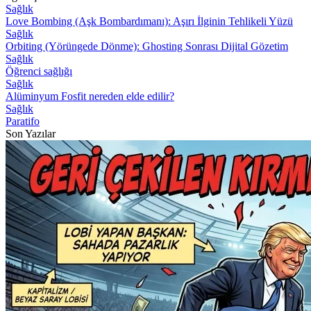
Sağlık
Love Bombing (Aşk Bombardımanı): Aşırı İlginin Tehlikeli Yüzü
Sağlık
Orbiting (Yörüngede Dönme): Ghosting Sonrası Dijital Gözetim
Sağlık
Öğrenci sağlığı
Sağlık
Alüminyum Fosfit nereden elde edilir?
Sağlık
Paratifo
Son Yazılar