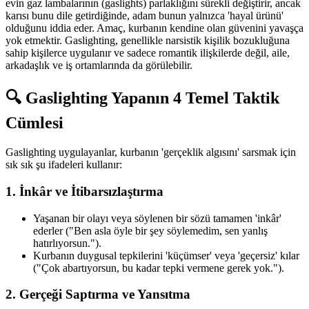
evin gaz lambalarının (gaslights) parlaklığını sürekli değiştirir, ancak
karısı bunu dile getirdiğinde, adam bunun yalnızca 'hayal ürünü'
olduğunu iddia eder. Amaç, kurbanın kendine olan güvenini yavaşça
yok etmektir. Gaslighting, genellikle narsistik kişilik bozukluğuna
sahip kişilerce uygulanır ve sadece romantik ilişkilerde değil, aile,
arkadaşlık ve iş ortamlarında da görülebilir.
🔍 Gaslighting Yapanın 4 Temel Taktik
Cümlesi
Gaslighting uygulayanlar, kurbanın 'gerçeklik algısını' sarsmak için
sık sık şu ifadeleri kullanır:
1. İnkâr ve İtibarsızlaştırma
Yaşanan bir olayı veya söylenen bir sözü tamamen 'inkâr'
ederler ("Ben asla öyle bir şey söylemedim, sen yanlış
hatırlıyorsun.").
Kurbanın duygusal tepkilerini 'küçümser' veya 'geçersiz' kılar
("Çok abartıyorsun, bu kadar tepki vermene gerek yok.").
2. Gerçeği Saptırma ve Yansıtma