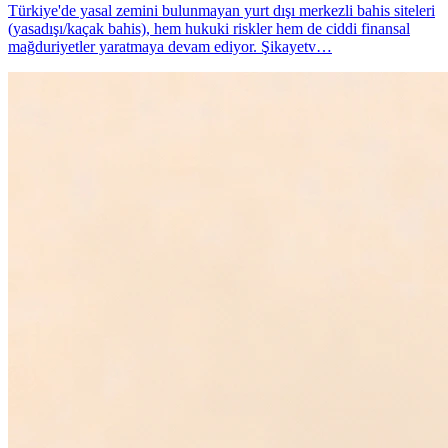
Türkiye'de yasal zemini bulunmayan yurt dışı merkezli bahis siteleri
(yasadışı/kaçak bahis), hem hukuki riskler hem de ciddi finansal
mağduriyetler yaratmaya devam ediyor. Şikayetv…