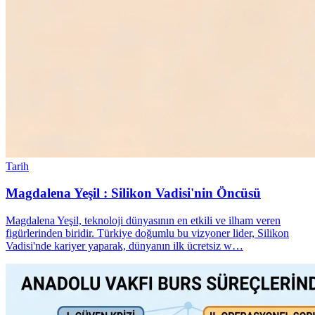
Tarih
Magdalena Yeşil : Silikon Vadisi'nin Öncüsü
Magdalena Yeşil, teknoloji dünyasının en etkili ve ilham veren
figürlerinden biridir. Türkiye doğumlu bu vizyoner lider, Silikon
Vadisi'nde kariyer yaparak, dünyanın ilk ücretsiz w…