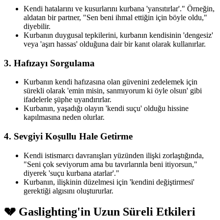
Kendi hatalarını ve kusurlarını kurbana 'yansıtırlar'." Örneğin,
aldatan bir partner, "Sen beni ihmal ettiğin için böyle oldu,"
diyebilir.
Kurbanın duygusal tepkilerini, kurbanın kendisinin 'dengesiz'
veya 'aşırı hassas' olduğuna dair bir kanıt olarak kullanırlar.
3. Hafızayı Sorgulama
Kurbanın kendi hafızasına olan güvenini zedelemek için
sürekli olarak 'emin misin, sanmıyorum ki öyle olsun' gibi
ifadelerle şüphe uyandırırlar.
Kurbanın, yaşadığı olayın 'kendi suçu' olduğu hissine
kapılmasına neden olurlar.
4. Sevgiyi Koşullu Hale Getirme
Kendi istismarcı davranışları yüzünden ilişki zorlaştığında,
"Seni çok seviyorum ama bu tavırlarınla beni itiyorsun,"
diyerek 'suçu kurbana atarlar'."
Kurbanın, ilişkinin düzelmesi için 'kendini değiştirmesi'
gerektiği algısını oluştururlar.
💔 Gaslighting'in Uzun Süreli Etkileri