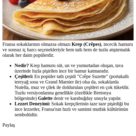
Fransa sokaklarının olmazsa olmazı
Krep (Crêpes)
, incecik hamuru
ve sonsuz iç harcı seçenekleriyle hem tatlı hem de tuzlu atıştırmalık
olarak her daim popülerdir.
Nedir?
Krep hamuru süt, un ve yumurtadan oluşan, tava
üzerinde hızla pişirilen ince bir hamur katmanıdır.
Çeşitleri:
En popüler tatlı çeşidi "Crêpe Suzette" (portakallı
tereyağ sosu ve Grand Marnier ile) olsa da, sokaklarda
Nutella, muz ve çilek ile doldurulan çeşitleri en çok tüketilir.
Tuzlu versiyonlarına genellikle (özellikle Bretonya
bölgesinde)
Galette
denir ve karabuğday unuyla yapılır.
Lezzet Deneyimi:
Sokak krepçilerinin taze taze pişirdiği bu
ince lezzetler, Fransa'nın hızlı ve samimi mutfak kültürünün
sembolüdür.
Paylaş