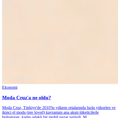
Ekonomi
Moda Cruz'a ne oldu?
Moda Cruz, Türkiye'de 2010'lu yılların ortalarında hızla yükselen ve
ikinci el moda (pre loved) kavramını ana akım tüketicilerle
buluşturan, kadın odaklı bir mobil pazar yeriydi. M…