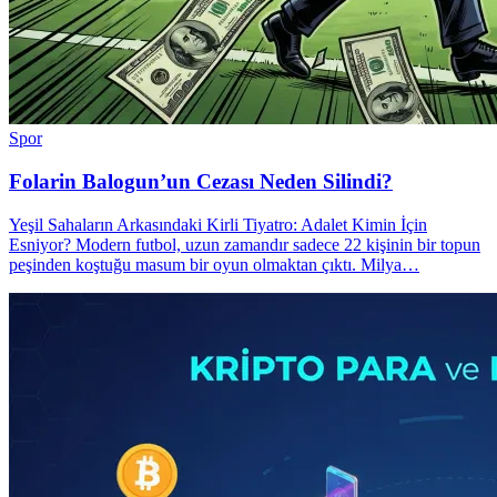
Spor
Folarin Balogun’un Cezası Neden Silindi?
Yeşil Sahaların Arkasındaki Kirli Tiyatro: Adalet Kimin İçin
Esniyor? Modern futbol, uzun zamandır sadece 22 kişinin bir topun
peşinden koştuğu masum bir oyun olmaktan çıktı. Milya…