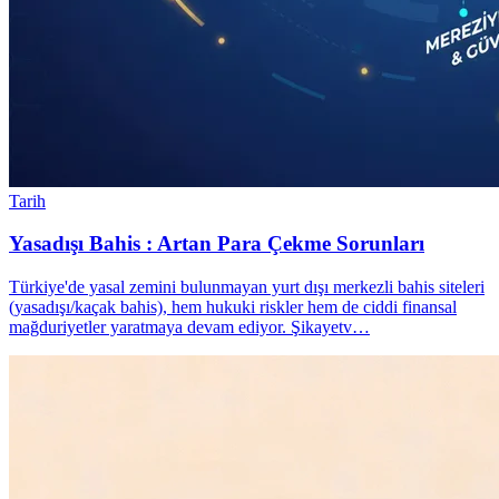
Tarih
Yasadışı Bahis : Artan Para Çekme Sorunları
Türkiye'de yasal zemini bulunmayan yurt dışı merkezli bahis siteleri
(yasadışı/kaçak bahis), hem hukuki riskler hem de ciddi finansal
mağduriyetler yaratmaya devam ediyor. Şikayetv…