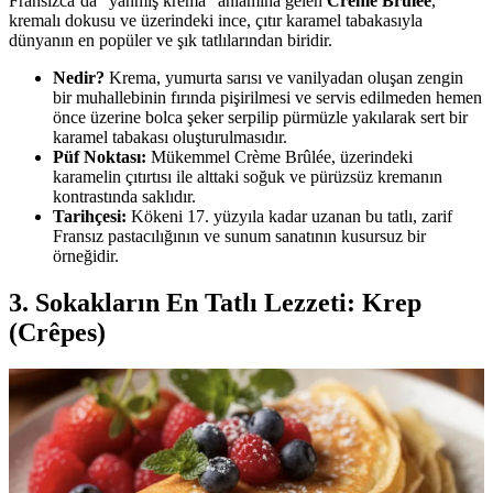
Fransızca’da "yanmış krema" anlamına gelen
Crème Brûlée
,
kremalı dokusu ve üzerindeki ince, çıtır karamel tabakasıyla
dünyanın en popüler ve şık tatlılarından biridir.
Nedir?
Krema, yumurta sarısı ve vanilyadan oluşan zengin
bir muhallebinin fırında pişirilmesi ve servis edilmeden hemen
önce üzerine bolca şeker serpilip pürmüzle yakılarak sert bir
karamel tabakası oluşturulmasıdır.
Püf Noktası:
Mükemmel Crème Brûlée, üzerindeki
karamelin çıtırtısı ile alttaki soğuk ve pürüzsüz kremanın
kontrastında saklıdır.
Tarihçesi:
Kökeni 17. yüzyıla kadar uzanan bu tatlı, zarif
Fransız pastacılığının ve sunum sanatının kusursuz bir
örneğidir.
3. Sokakların En Tatlı Lezzeti: Krep
(Crêpes)