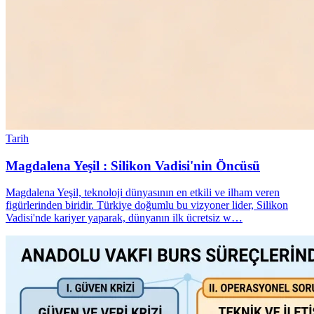
Tarih
Magdalena Yeşil : Silikon Vadisi'nin Öncüsü
Magdalena Yeşil, teknoloji dünyasının en etkili ve ilham veren
figürlerinden biridir. Türkiye doğumlu bu vizyoner lider, Silikon
Vadisi'nde kariyer yaparak, dünyanın ilk ücretsiz w…