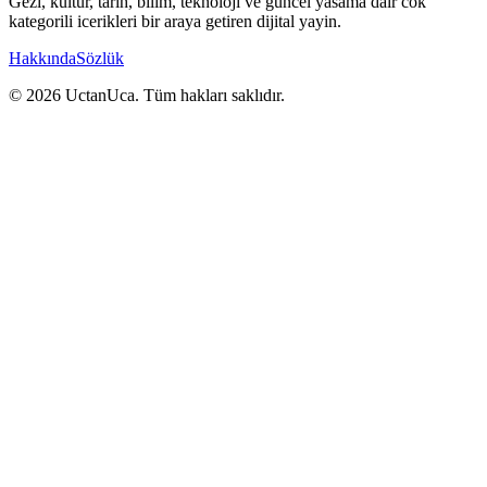
Gezi, kultur, tarih, bilim, teknoloji ve guncel yasama dair cok
kategorili icerikleri bir araya getiren dijital yayin.
Hakkında
Sözlük
© 2026 UctanUca. Tüm hakları saklıdır.