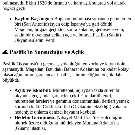
bulmasıydı. Ekim 1520'de fırtınalı ve karmaşık sularda yol alarak
boğazı geçti.
Kaybın Başlangıcı:
Boğazın bulunması sırasında gemilerden
biri (San Antonio) isyan edip İspanya'ya geri döndü.
Magellan, boğazı geçtikten sonra kalan üç gemisiyle yeni,
sakin bir okyanusa yelken açtı ve buraya Pasifik (Sakin)
Okyanusu adını verdi.
🌊 Pasifik'in Sonsuzluğu ve Açlık
Pasifik Okyanusu'nu geçmek, yolculuğun en zorlu ve kayıp dolu
aşamasıydı. Magellan, Batı'daki Baharat Adaları'na bu kadar kolay
ulaşacağını ummuştu, ancak Pasifik, tahmin ettiğinden çok daha
büyüktü.
Açlık ve İskorbüt:
Mürettebat, üç aydan fazla süren bu
okyanus geçişinde aşırı açlık çekti. Gıdalar tükendi,
mürettebat fareleri ve geminin donanımındaki derileri yemek
zorunda kaldı. Ciddi iskorbüt (C vitamini eksikliği) vakaları
nedeniyle onlarca denizci hayatını kaybetti.
Hedefin Görünmesi:
Nihayet Mart 1521'de, yolculuğun
bitmek üzere olduğunu müjdeleyen Mariana Adaları'na
(Guam) ulaştılar.