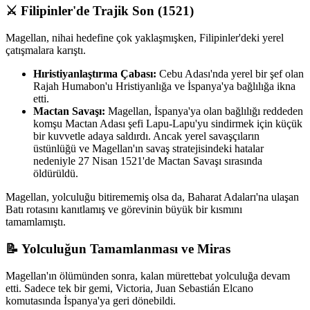
⚔️ Filipinler'de Trajik Son (1521)
Magellan, nihai hedefine çok yaklaşmışken, Filipinler'deki yerel
çatışmalara karıştı.
Hıristiyanlaştırma Çabası:
Cebu Adası'nda yerel bir şef olan
Rajah Humabon'u Hristiyanlığa ve İspanya'ya bağlılığa ikna
etti.
Mactan Savaşı:
Magellan, İspanya'ya olan bağlılığı reddeden
komşu Mactan Adası şefi Lapu-Lapu'yu sindirmek için küçük
bir kuvvetle adaya saldırdı. Ancak yerel savaşçıların
üstünlüğü ve Magellan'ın savaş stratejisindeki hatalar
nedeniyle 27 Nisan 1521'de Mactan Savaşı sırasında
öldürüldü.
Magellan, yolculuğu bitirememiş olsa da, Baharat Adaları'na ulaşan
Batı rotasını kanıtlamış ve görevinin büyük bir kısmını
tamamlamıştı.
📝 Yolculuğun Tamamlanması ve Miras
Magellan'ın ölümünden sonra, kalan mürettebat yolculuğa devam
etti. Sadece tek bir gemi, Victoria, Juan Sebastián Elcano
komutasında İspanya'ya geri dönebildi.