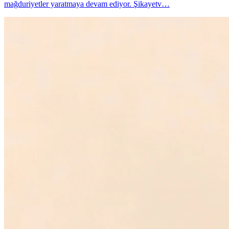
mağduriyetler yaratmaya devam ediyor. Şikayetv…