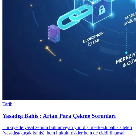
Tarih
Yasadışı Bahis : Artan Para Çekme Sorunları
Türkiye'de yasal zemini bulunmayan yurt dışı merkezli bahis siteleri
(yasadışı/kaçak bahis), hem hukuki riskler hem de ciddi finansal