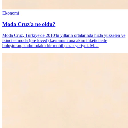
Ekonomi
Moda Cruz'a ne oldu?
Moda Cruz, Türkiye'de 2010'lu yılların ortalarında hızla yükselen ve
ikinci el moda (pre loved) kavramını ana akım tüketicilerle
buluşturan, kadın odaklı bir mobil pazar yeriydi. M…