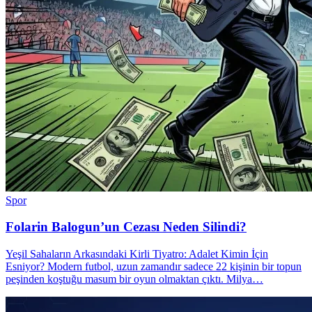
Spor
Folarin Balogun’un Cezası Neden Silindi?
Yeşil Sahaların Arkasındaki Kirli Tiyatro: Adalet Kimin İçin
Esniyor? Modern futbol, uzun zamandır sadece 22 kişinin bir topun
peşinden koştuğu masum bir oyun olmaktan çıktı. Milya…