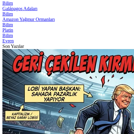
Bilim
Galápagos Adaları
Bilim
Amazon Yağmur Ormanları
Bilim
Platin
Bilim
Evren
Son Yazılar