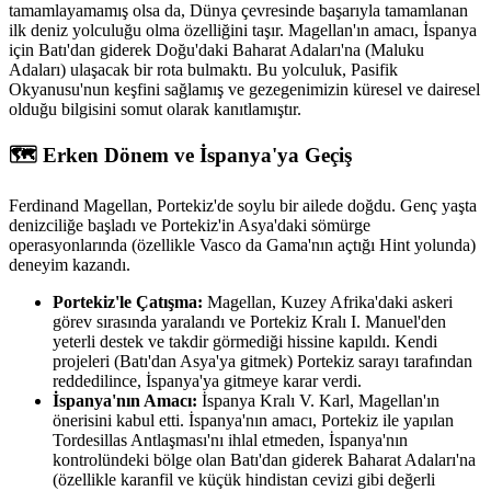
tamamlayamamış olsa da, Dünya çevresinde başarıyla tamamlanan
ilk deniz yolculuğu olma özelliğini taşır. Magellan'ın amacı, İspanya
için Batı'dan giderek Doğu'daki Baharat Adaları'na (Maluku
Adaları) ulaşacak bir rota bulmaktı. Bu yolculuk, Pasifik
Okyanusu'nun keşfini sağlamış ve gezegenimizin küresel ve dairesel
olduğu bilgisini somut olarak kanıtlamıştır.
🗺️ Erken Dönem ve İspanya'ya Geçiş
Ferdinand Magellan, Portekiz'de soylu bir ailede doğdu. Genç yaşta
denizciliğe başladı ve Portekiz'in Asya'daki sömürge
operasyonlarında (özellikle Vasco da Gama'nın açtığı Hint yolunda)
deneyim kazandı.
Portekiz'le Çatışma:
Magellan, Kuzey Afrika'daki askeri
görev sırasında yaralandı ve Portekiz Kralı I. Manuel'den
yeterli destek ve takdir görmediği hissine kapıldı. Kendi
projeleri (Batı'dan Asya'ya gitmek) Portekiz sarayı tarafından
reddedilince, İspanya'ya gitmeye karar verdi.
İspanya'nın Amacı:
İspanya Kralı V. Karl, Magellan'ın
önerisini kabul etti. İspanya'nın amacı, Portekiz ile yapılan
Tordesillas Antlaşması'nı ihlal etmeden, İspanya'nın
kontrolündeki bölge olan Batı'dan giderek Baharat Adaları'na
(özellikle karanfil ve küçük hindistan cevizi gibi değerli