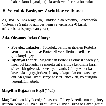
baharatların kaynağına) ulaşacak yeni bir rota bulmaktı.
🚢 Yolculuk Başlıyor: Zorluklar ve İhanet
Ağustos 1519'da Magellan, Trinidad, San Antonio, Concepción,
Victoria ve Santiago adlı beş gemi ve yaklaşık 270 kişilik
mürettebatla İspanya'dan yola çıktı.
Atlas Okyanusu'ndan Güneye
Portekiz Takipleri:
Yolculuk, başından itibaren Portekiz
gemilerinin takibi ve Portekizli yetkililerin engelleme
çabalarıyla geçti.
İspanyol İhaneti:
Magellan'ın Portekizli olması nedeniyle,
İspanyol kaptanlar ve mürettebat arasında kendisine karşı
sürekli bir güvensizlik ve isyan vardı. Güney Amerika
kıyısında kışı geçirirken, İspanyol kaptanlar ona karşı isyan
etti. Magellan isyanı sertçe bastırdı, ancak bu, yolculuğun
gerginliğini artırdı.
Magellan Boğazı'nın Keşfi (1520)
Magellan'ın en büyük coğrafi başarısı, Güney Amerika'nın en güney
ucunda, Atlantik Okyanusu'nu Pasifik Okyanusu'na bağlayan geçidi