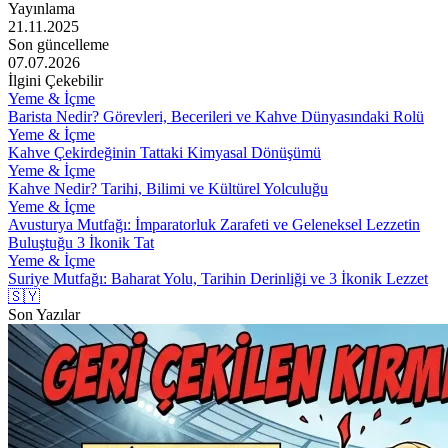
Yayınlama
21.11.2025
Son güncelleme
07.07.2026
İlgini Çekebilir
Yeme & İçme
Barista Nedir? Görevleri, Becerileri ve Kahve Dünyasındaki Rolü
Yeme & İçme
Kahve Çekirdeğinin Tattaki Kimyasal Dönüşümü
Yeme & İçme
Kahve Nedir? Tarihi, Bilimi ve Kültürel Yolculuğu
Yeme & İçme
Avusturya Mutfağı: İmparatorluk Zarafeti ve Geleneksel Lezzetin
Buluştuğu 3 İkonik Tat
Yeme & İçme
Suriye Mutfağı: Baharat Yolu, Tarihin Derinliği ve 3 İkonik Lezzet
🇸🇾
Son Yazılar