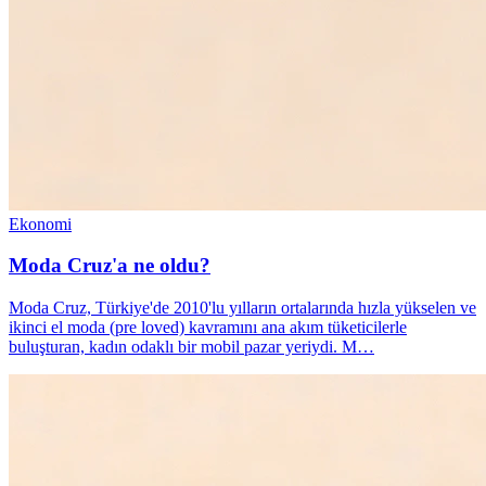
Ekonomi
Moda Cruz'a ne oldu?
Moda Cruz, Türkiye'de 2010'lu yılların ortalarında hızla yükselen ve
ikinci el moda (pre loved) kavramını ana akım tüketicilerle
buluşturan, kadın odaklı bir mobil pazar yeriydi. M…