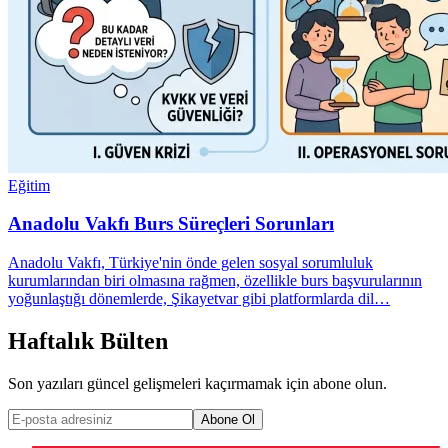
Eğitim
Anadolu Vakfı Burs Süreçleri Sorunları
Anadolu Vakfı, Türkiye'nin önde gelen sosyal sorumluluk
kurumlarından biri olmasına rağmen, özellikle burs başvurularının
yoğunlaştığı dönemlerde, Şikayetvar gibi platformlarda dil…
Haftalık Bülten
Son yazıları güncel gelişmeleri kaçırmamak için abone olun.
Abone Ol