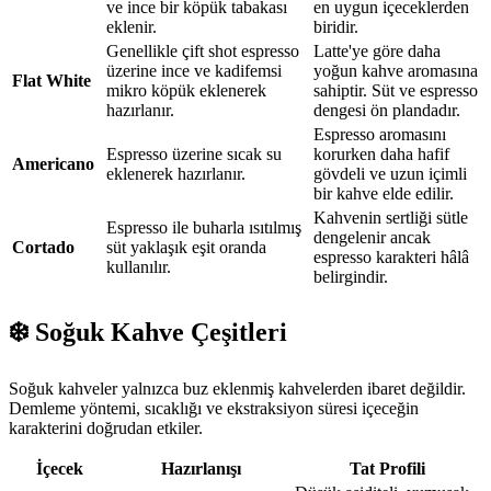
ve ince bir köpük tabakası
en uygun içeceklerden
eklenir.
biridir.
Genellikle çift shot espresso
Latte'ye göre daha
üzerine ince ve kadifemsi
yoğun kahve aromasına
Flat White
mikro köpük eklenerek
sahiptir. Süt ve espresso
hazırlanır.
dengesi ön plandadır.
Espresso aromasını
Espresso üzerine sıcak su
korurken daha hafif
Americano
eklenerek hazırlanır.
gövdeli ve uzun içimli
bir kahve elde edilir.
Kahvenin sertliği sütle
Espresso ile buharla ısıtılmış
dengelenir ancak
Cortado
süt yaklaşık eşit oranda
espresso karakteri hâlâ
kullanılır.
belirgindir.
❄️ Soğuk Kahve Çeşitleri
Soğuk kahveler yalnızca buz eklenmiş kahvelerden ibaret değildir.
Demleme yöntemi, sıcaklığı ve ekstraksiyon süresi içeceğin
karakterini doğrudan etkiler.
İçecek
Hazırlanışı
Tat Profili