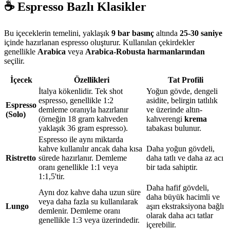
☕ Espresso Bazlı Klasikler
Bu içeceklerin temelini, yaklaşık
9 bar basınç
altında
25-30 saniye
içinde hazırlanan espresso oluşturur. Kullanılan çekirdekler
genellikle
Arabica
veya
Arabica-Robusta harmanlarından
seçilir.
İçecek
Özellikleri
Tat Profili
İtalya kökenlidir. Tek shot
Yoğun gövde, dengeli
espresso, genellikle 1:2
asidite, belirgin tatlılık
Espresso
demleme oranıyla hazırlanır
ve üzerinde altın-
(Solo)
(örneğin 18 gram kahveden
kahverengi
krema
yaklaşık 36 gram espresso).
tabakası bulunur.
Espresso ile aynı miktarda
kahve kullanılır ancak daha kısa
Daha yoğun gövdeli,
Ristretto
sürede hazırlanır. Demleme
daha tatlı ve daha az acı
oranı genellikle 1:1 veya
bir tada sahiptir.
1:1,5'tir.
Daha hafif gövdeli,
Aynı doz kahve daha uzun süre
daha büyük hacimli ve
veya daha fazla su kullanılarak
Lungo
aşırı ekstraksiyona bağlı
demlenir. Demleme oranı
olarak daha acı tatlar
genellikle 1:3 veya üzerindedir.
içerebilir.