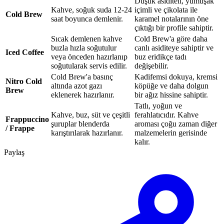
Düşük asiditeli, yumuşak
Kahve, soğuk suda 12-24
içimli ve çikolata ile
Cold Brew
saat boyunca demlenir.
karamel notalarının öne
çıktığı bir profile sahiptir.
Sıcak demlenen kahve
Cold Brew'a göre daha
buzla hızla soğutulur
canlı asiditeye sahiptir ve
Iced Coffee
veya önceden hazırlanıp
buz eridikçe tadı
soğutularak servis edilir.
değişebilir.
Cold Brew'a basınç
Kadifemsi dokuya, kremsi
Nitro Cold
altında azot gazı
köpüğe ve daha dolgun
Brew
eklenerek hazırlanır.
bir ağız hissine sahiptir.
Tatlı, yoğun ve
Kahve, buz, süt ve çeşitli
ferahlatıcıdır. Kahve
Frappuccino
şuruplar blenderda
aroması çoğu zaman diğer
/ Frappe
karıştırılarak hazırlanır.
malzemelerin gerisinde
kalır.
Paylaş