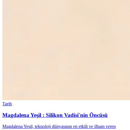
Tarih
Magdalena Yeşil : Silikon Vadisi'nin Öncüsü
Magdalena Yeşil, teknoloji dünyasının en etkili ve ilham veren