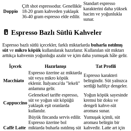
Standart espresso
Çift shot espressodur. Genellikle
karakterini daha yüksek
Doppio
18-20 gram kahveden yaklaşık
hacim ve yoğunlukla
36-40 gram espresso elde edilir.
sunar.
🥛 Espresso Bazlı Sütlü Kahveler
Espresso bazlı sütlü içecekler, farklı miktarlarda
buharla ısıtılmış
süt
ve
mikro köpük
kullanılarak hazırlanır. Kullanılan süt miktarı
arttıkça kahvenin yoğunluğu azalır ve içim daha yumuşak hâle gelir.
İçecek
Hazırlanışı
Tat Profili
Espresso üzerine az miktarda
Espresso karakteri
süt veya mikro köpük
Macchiato
belirgindir. Süt yalnızca
eklenir. İtalyanca'da "lekeli"
sertliği hafifçe dengeler.
anlamına gelir.
Geleneksel tarifte espresso,
Yoğun köpük sayesinde
süt ve yoğun süt köpüğü
kremsi bir doku ve
Cappuccino
yaklaşık eşit oranlarda
dengeli kahve-süt
kullanılır.
aroması sunar.
Büyük fincanda servis edilir.
Yumuşak içimli, süt
Espresso üzerine bol
aroması belirgin bir
Caffè Latte
miktarda buharla ısıtılmış süt
kahvedir. Latte art için