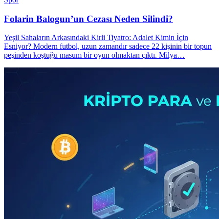
Folarin Balogun’un Cezası Neden Silindi?
Yeşil Sahaların Arkasındaki Kirli Tiyatro: Adalet Kimin İçin
Esniyor? Modern futbol, uzun zamandır sadece 22 kişinin bir topun
peşinden koştuğu masum bir oyun olmaktan çıktı. Milya…