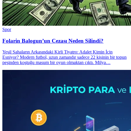
Spor
Folarin Balogun’un Cezası Neden Silindi?
Yeşil Sahaların Arkasındaki Kirli Tiyatro: Adalet Kimin İçin
Esniyor? Modern futbol, uzun zamandır sadece 22 kişinin bir topun
peşinden koştuğu masum bir oyun olmaktan çıktı. Milya…