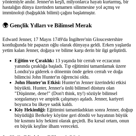
yöntemiyle anılır. Jenner'ın keşfi, milyonlarca hayatı kurtarmış, bir
hastalığın dünya üzerinden tamamen silinmesine yol açmış ve
immünoloji (bağışıklık bilimi) çağını başlatmıştır.
🌍 Gençlik Yılları ve Bilimsel Merak
Edward Jenner, 17 Mayıs 1749'da İngiltere'nin Gloucestershire
kontluğunda bir papazın oğlu olarak dünyaya geldi. Erken yaşlarda
yetim kalan Jenner, doğaya ve bilime karşı derin bir ilgi geliştirdi.
Eğitim ve Çıraklık:
13 yaşında bir cerrah ve eczacının
yanında çıraklığa başladı. Tıp eğitimini tamamlamak üzere
Londra'ya giderek o dönemin önde gelen cerrah ve doğa
bilimcisi John Hunter'ın öğrencisi oldu.
John Hunter'ın Etkisi:
Hunter'ın Jenner üzerindeki etkisi
büyüktü. Hunter, Jenner'a ünlü bilimsel düsturu olan
"Düşünme, dene!" (Don't think, try!) sözüyle bilimsel
sorgulamayı ve ampirik çalışmayı aşıladı. Jenner, kariyeri
boyunca bu ilkeye sadık kaldı.
Köy Hekimliği:
Eğitimini tamamladıktan sonra Jenner, doğup
büyüdüğü Berkeley köyüne geri döndü ve hayatının büyük
bir kısmını köy hekimi olarak geçirdi. Bu kırsal ortam, onun
en büyük keşfine ilham verecekti.