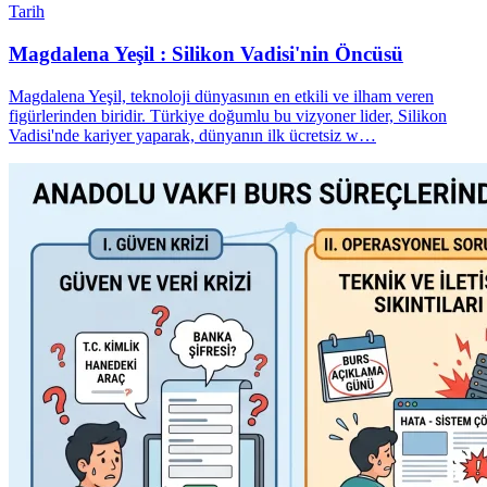
Tarih
Magdalena Yeşil : Silikon Vadisi'nin Öncüsü
Magdalena Yeşil, teknoloji dünyasının en etkili ve ilham veren
figürlerinden biridir. Türkiye doğumlu bu vizyoner lider, Silikon
Vadisi'nde kariyer yaparak, dünyanın ilk ücretsiz w…