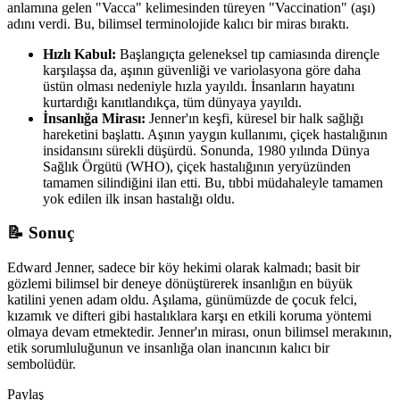
anlamına gelen "Vacca" kelimesinden türeyen "Vaccination" (aşı)
adını verdi. Bu, bilimsel terminolojide kalıcı bir miras bıraktı.
Hızlı Kabul:
Başlangıçta geleneksel tıp camiasında dirençle
karşılaşsa da, aşının güvenliği ve variolasyona göre daha
üstün olması nedeniyle hızla yayıldı. İnsanların hayatını
kurtardığı kanıtlandıkça, tüm dünyaya yayıldı.
İnsanlığa Mirası:
Jenner'ın keşfi, küresel bir halk sağlığı
hareketini başlattı. Aşının yaygın kullanımı, çiçek hastalığının
insidansını sürekli düşürdü. Sonunda, 1980 yılında Dünya
Sağlık Örgütü (WHO), çiçek hastalığının yeryüzünden
tamamen silindiğini ilan etti. Bu, tıbbi müdahaleyle tamamen
yok edilen ilk insan hastalığı oldu.
📝 Sonuç
Edward Jenner, sadece bir köy hekimi olarak kalmadı; basit bir
gözlemi bilimsel bir deneye dönüştürerek insanlığın en büyük
katilini yenen adam oldu. Aşılama, günümüzde de çocuk felci,
kızamık ve difteri gibi hastalıklara karşı en etkili koruma yöntemi
olmaya devam etmektedir. Jenner'ın mirası, onun bilimsel merakının,
etik sorumluluğunun ve insanlığa olan inancının kalıcı bir
sembolüdür.
Paylaş