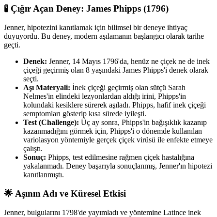
🧪 Çığır Açan Deney: James Phipps (1796)
Jenner, hipotezini kanıtlamak için bilimsel bir deneye ihtiyaç
duyuyordu. Bu deney, modern aşılamanın başlangıcı olarak tarihe
geçti.
Denek:
Jenner, 14 Mayıs 1796'da, henüz ne çiçek ne de inek
çiçeği geçirmiş olan 8 yaşındaki James Phipps'i denek olarak
seçti.
Aşı Materyali:
İnek çiçeği geçirmiş olan sütçü Sarah
Nelmes'in elindeki lezyonlardan aldığı irini, Phipps'in
kolundaki kesiklere sürerek aşıladı. Phipps, hafif inek çiçeği
semptomları gösterip kısa sürede iyileşti.
Test (Challenge):
Üç ay sonra, Phipps'in bağışıklık kazanıp
kazanmadığını görmek için, Phipps'i o dönemde kullanılan
variolasyon yöntemiyle gerçek çiçek virüsü ile enfekte etmeye
çalıştı.
Sonuç:
Phipps, test edilmesine rağmen çiçek hastalığına
yakalanmadı. Deney başarıyla sonuçlanmış, Jenner'ın hipotezi
kanıtlanmıştı.
🌟 Aşının Adı ve Küresel Etkisi
Jenner, bulgularını 1798'de yayımladı ve yöntemine Latince inek