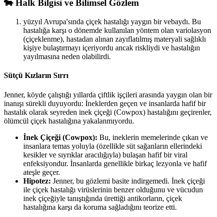
🐄 Halk Bilgisi ve Bilimsel Gözlem
yüzyıl Avrupa'sında çiçek hastalığı yaygın bir vebaydı. Bu
hastalığa karşı o dönemde kullanılan yöntem olan variolasyon
(çiçeklenme), hastadan alınan zayıflatılmış materyali sağlıklı
kişiye bulaştırmayı içeriyordu ancak riskliydi ve hastalığın
yayılmasına neden olabilirdi.
Sütçü Kızların Sırrı
Jenner, köyde çalıştığı yıllarda çiftlik işçileri arasında yaygın olan bir
inanışı sürekli duyuyordu: İneklerden geçen ve insanlarda hafif bir
hastalık olarak seyreden inek çiçeği (Cowpox) hastalığını geçirenler,
ölümcül çiçek hastalığına yakalanmıyordu.
İnek Çiçeği (Cowpox):
Bu, ineklerin memelerinde çıkan ve
insanlara temas yoluyla (özellikle süt sağanların ellerindeki
kesikler ve sıyrıklar aracılığıyla) bulaşan hafif bir viral
enfeksiyondur. İnsanlarda genellikle birkaç lezyonla ve hafif
ateşle geçer.
Hipotez:
Jenner, bu gözlemi basite indirgemedi. İnek çiçeği
ile çiçek hastalığı virüslerinin benzer olduğunu ve vücudun
inek çiçeğiyle tanıştığında ürettiği antikorların, çiçek
hastalığına karşı da koruma sağladığını teorize etti.