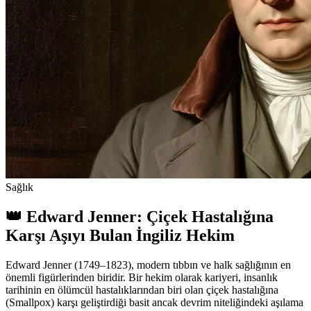
Sağlık
👑 Edward Jenner: Çiçek Hastalığına
Karşı Aşıyı Bulan İngiliz Hekim
Edward Jenner (1749–1823), modern tıbbın ve halk sağlığının en
önemli figürlerinden biridir. Bir hekim olarak kariyeri, insanlık
tarihinin en ölümcül hastalıklarından biri olan çiçek hastalığına
(Smallpox) karşı geliştirdiği basit ancak devrim niteliğindeki aşılama