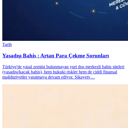
Tarih
Yasadışı Bahis : Artan Para Çekme Sorunları
Türkiye'de yasal zemini bulunmayan yurt dışı merkezli bahis siteleri
(yasadışı/kaçak bahis), hem hukuki riskler hem de ciddi finansal
mağduriyetler yaratmaya devam ediyor. Şikayetv…