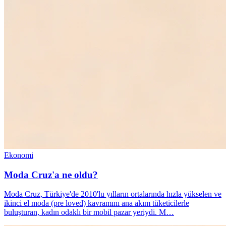
Ekonomi
Moda Cruz'a ne oldu?
Moda Cruz, Türkiye'de 2010'lu yılların ortalarında hızla yükselen ve
ikinci el moda (pre loved) kavramını ana akım tüketicilerle
buluşturan, kadın odaklı bir mobil pazar yeriydi. M…