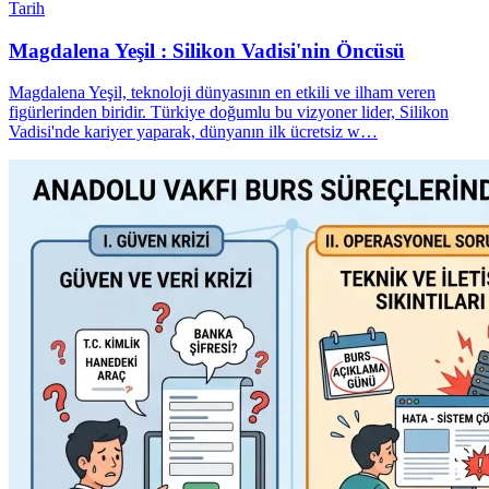
Tarih
Magdalena Yeşil : Silikon Vadisi'nin Öncüsü
Magdalena Yeşil, teknoloji dünyasının en etkili ve ilham veren
figürlerinden biridir. Türkiye doğumlu bu vizyoner lider, Silikon
Vadisi'nde kariyer yaparak, dünyanın ilk ücretsiz w…