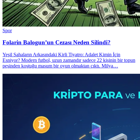
Spor
Folarin Balogun’un Cezası Neden Silindi?
Yeşil Sahaların Arkasındaki Kirli Tiyatro: Adalet Kimin İçin
Esniyor? Modern futbol, uzun zamandır sadece 22 kişinin bir topun
peşinden koştuğu masum bir oyun olmaktan çıktı. Milya…