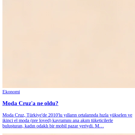
Ekonomi
Moda Cruz'a ne oldu?
Moda Cruz, Türkiye'de 2010'lu yılların ortalarında hızla yükselen ve
ikinci el moda (pre loved) kavramını ana akım tüketicilerle
buluşturan, kadın odaklı bir mobil pazar yeriydi. M…