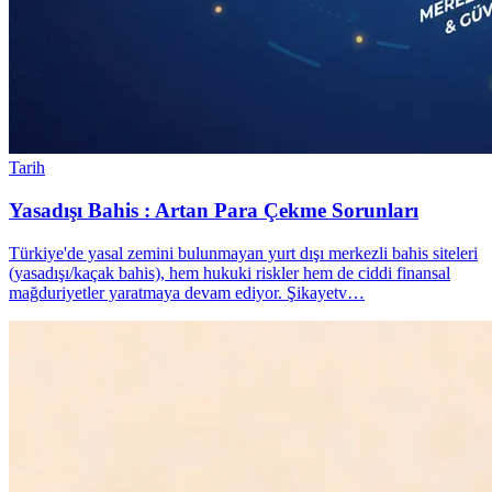
Tarih
Yasadışı Bahis : Artan Para Çekme Sorunları
Türkiye'de yasal zemini bulunmayan yurt dışı merkezli bahis siteleri
(yasadışı/kaçak bahis), hem hukuki riskler hem de ciddi finansal
mağduriyetler yaratmaya devam ediyor. Şikayetv…