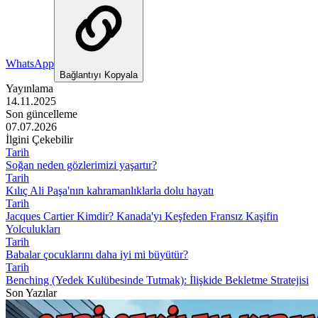
WhatsApp
Bağlantıyı Kopyala
Yayınlama
14.11.2025
Son güncelleme
07.07.2026
İlgini Çekebilir
Tarih
Soğan neden gözlerimizi yaşartır?
Tarih
Kılıç Ali Paşa'nın kahramanlıklarla dolu hayatı
Tarih
Jacques Cartier Kimdir? Kanada'yı Keşfeden Fransız Kaşifin
Yolculukları
Tarih
Babalar çocuklarını daha iyi mi büyütür?
Tarih
Benching (Yedek Kulübesinde Tutmak): İlişkide Bekletme Stratejisi
Son Yazılar