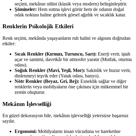
seçimi, mekânın stilini (klasik veya modern) belirginleştirir.
Şömineler:
Hem ısıtma işlevi görür hem de odanın doğal
odak noktası haline gelerek görsel ağırlık ve sıcaklık katar.
Renklerin Psikolojik Etkileri
Renk seçimi, mekânda yaşayanların ruh halini ve algısını doğrudan
etkiler:
Sıcak Renkler (Kırmızı, Turuncu, Sarı):
Enerji verir, iştah
açar ve samimi, davetkâr bir atmosfer yaratır (Mutfak, oturma
odası).
Soğuk Renkler (Mavi, Yeşil, Mor):
Sakinlik ve huzur verir,
dinlenmeyi teşvik eder (Yatak odası, banyo).
Nötr Renkler (Beyaz, Gri, Bej):
Esneklik sağlar ve diğer
renklerin veya mobilyaların öne çıkması için mükemmel bir
zemin oluşturur.
Mekânın İşlevselliği
En güzel dekorasyon bile, mekânın işlevselliği yetersizse başarısız
sayılır.
Ergonomi:
Mobilyaların insan vücuduna ve hareketine