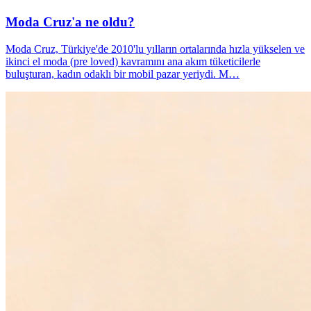
Moda Cruz'a ne oldu?
Moda Cruz, Türkiye'de 2010'lu yılların ortalarında hızla yükselen ve
ikinci el moda (pre loved) kavramını ana akım tüketicilerle
buluşturan, kadın odaklı bir mobil pazar yeriydi. M…