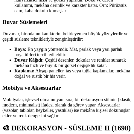
kullanımı, mekâna derinlik ve karakter katar. Örn: Pürüzsüz
cam, kaba dokulu kumaşlar.
Duvar Süslemeleri
Duvarlar, bir odanın karakterini belirleyen en büyük yüzeylerdir ve
çeşitli süsleme teknikleriyle zenginleştirilir:
Boya:
En yaygın yöntemdir. Mat, parlak veya yarı parlak
boya türleri tercih edilebilir.
Duvar Kâğıdı:
Çeşitli desenler, dokular ve renkler sunarak
mekâna hızlı ve büyük bir görsel değişiklik katar.
Kaplama:
Ahşap paneller, taş veya tuğla kaplamalar, mekâna
doğal ve rustik bir his verir.
Mobilya ve Aksesuarlar
Mobilyalar, işlevsel olmanın yanı sıra, bir dekorasyon stilinin (klasik,
modern, minimalist) ifadesi olarak da görev yapar. Aksesuarlar
(vazolar, tablolar, heykeller, yastıklar) ise mekâna kişisel dokunuşlar
ekler ve renk dengesini sağlar.
🎨 DEKORASYON - SÜSLEME II (1698)