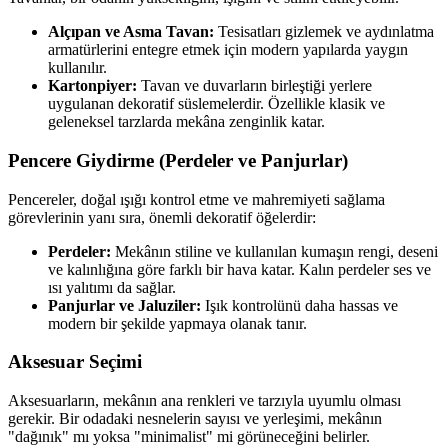
Alçıpan ve Asma Tavan:
Tesisatları gizlemek ve aydınlatma
armatürlerini entegre etmek için modern yapılarda yaygın
kullanılır.
Kartonpiyer:
Tavan ve duvarların birleştiği yerlere
uygulanan dekoratif süslemelerdir. Özellikle klasik ve
geleneksel tarzlarda mekâna zenginlik katar.
Pencere Giydirme (Perdeler ve Panjurlar)
Pencereler, doğal ışığı kontrol etme ve mahremiyeti sağlama
görevlerinin yanı sıra, önemli dekoratif öğelerdir:
Perdeler:
Mekânın stiline ve kullanılan kumaşın rengi, deseni
ve kalınlığına göre farklı bir hava katar. Kalın perdeler ses ve
ısı yalıtımı da sağlar.
Panjurlar ve Jaluziler:
Işık kontrolünü daha hassas ve
modern bir şekilde yapmaya olanak tanır.
Aksesuar Seçimi
Aksesuarların, mekânın ana renkleri ve tarzıyla uyumlu olması
gerekir. Bir odadaki nesnelerin sayısı ve yerleşimi, mekânın
"dağınık" mı yoksa "minimalist" mi görüneceğini belirler.