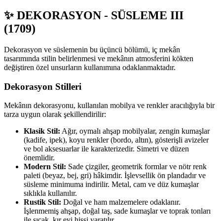
✨ DEKORASYON - SÜSLEME III
(1709)
Dekorasyon ve süslemenin bu üçüncü bölümü, iç mekân
tasarımında stilin belirlenmesi ve mekânın atmosferini kökten
değiştiren özel unsurların kullanımına odaklanmaktadır.
Dekorasyon Stilleri
Mekânın dekorasyonu, kullanılan mobilya ve renkler aracılığıyla bir
tarza uygun olarak şekillendirilir:
Klasik Stil:
Ağır, oymalı ahşap mobilyalar, zengin kumaşlar
(kadife, ipek), koyu renkler (bordo, altın), gösterişli avizeler
ve bol aksesuarlar ile karakterizedir. Simetri ve düzen
önemlidir.
Modern Stil:
Sade çizgiler, geometrik formlar ve nötr renk
paleti (beyaz, bej, gri) hâkimdir. İşlevsellik ön plandadır ve
süsleme minimuma indirilir. Metal, cam ve düz kumaşlar
sıklıkla kullanılır.
Rustik Stil:
Doğal ve ham malzemelere odaklanır.
İşlenmemiş ahşap, doğal taş, sade kumaşlar ve toprak tonları
ile sıcak, kır evi hissi yaratılır.