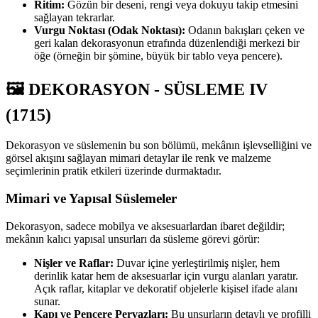
Ritim:
Gözün bir deseni, rengi veya dokuyu takip etmesini
sağlayan tekrarlar.
Vurgu Noktası (Odak Noktası):
Odanın bakışları çeken ve
geri kalan dekorasyonun etrafında düzenlendiği merkezi bir
öğe (örneğin bir şömine, büyük bir tablo veya pencere).
🖼️ DEKORASYON - SÜSLEME IV
(1715)
Dekorasyon ve süslemenin bu son bölümü, mekânın işlevselliğini ve
görsel akışını sağlayan mimari detaylar ile renk ve malzeme
seçimlerinin pratik etkileri üzerinde durmaktadır.
Mimari ve Yapısal Süslemeler
Dekorasyon, sadece mobilya ve aksesuarlardan ibaret değildir;
mekânın kalıcı yapısal unsurları da süsleme görevi görür:
Nişler ve Raflar:
Duvar içine yerleştirilmiş nişler, hem
derinlik katar hem de aksesuarlar için vurgu alanları yaratır.
Açık raflar, kitaplar ve dekoratif objelerle kişisel ifade alanı
sunar.
Kapı ve Pencere Pervazları:
Bu unsurların detaylı ve profilli