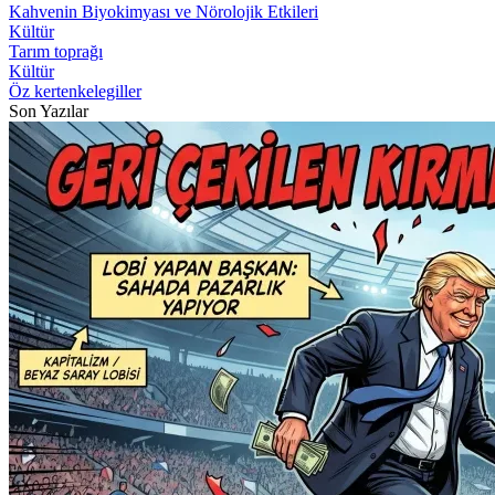
Kahvenin Biyokimyası ve Nörolojik Etkileri
Kültür
Tarım toprağı
Kültür
Öz kertenkelegiller
Son Yazılar