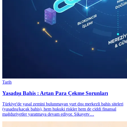
Tarih
Yasadışı Bahis : Artan Para Çekme Sorunları
Türkiye'de yasal zemini bulunmayan yurt dışı merkezli bahis siteleri
(yasadışı/kaçak bahis), hem hukuki riskler hem de ciddi finansal
mağduriyetler yaratmaya devam ediyor. Şikayetv…