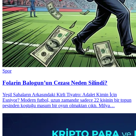
Spor
Folarin Balogun’un Cezası Neden Silindi?
Yeşil Sahaların Arkasındaki Kirli Tiyatro: Adalet Kimin İçin
Esniyor? Modern futbol, uzun zamandır sadece 22 kişinin bir topun
peşinden koştuğu masum bir oyun olmaktan çıktı. Milya…