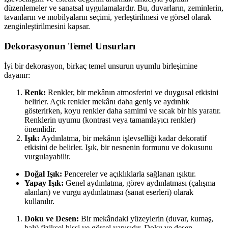
düzenlemeler ve sanatsal uygulamalardır. Bu, duvarların, zeminlerin,
tavanların ve mobilyaların seçimi, yerleştirilmesi ve görsel olarak
zenginleştirilmesini kapsar.
Dekorasyonun Temel Unsurları
İyi bir dekorasyon, birkaç temel unsurun uyumlu birleşimine
dayanır:
Renk:
Renkler, bir mekânın atmosferini ve duygusal etkisini
belirler. Açık renkler mekânı daha geniş ve aydınlık
gösterirken, koyu renkler daha samimi ve sıcak bir his yaratır.
Renklerin uyumu (kontrast veya tamamlayıcı renkler)
önemlidir.
Işık:
Aydınlatma, bir mekânın işlevselliği kadar dekoratif
etkisini de belirler. Işık, bir nesnenin formunu ve dokusunu
vurgulayabilir.
Doğal Işık:
Pencereler ve açıklıklarla sağlanan ışıktır.
Yapay Işık:
Genel aydınlatma, görev aydınlatması (çalışma
alanları) ve vurgu aydınlatması (sanat eserleri) olarak
kullanılır.
Doku ve Desen:
Bir mekândaki yüzeylerin (duvar, kumaş,
halı) fiziksel hissi ve görsel yapısıdır. Doku ve desen