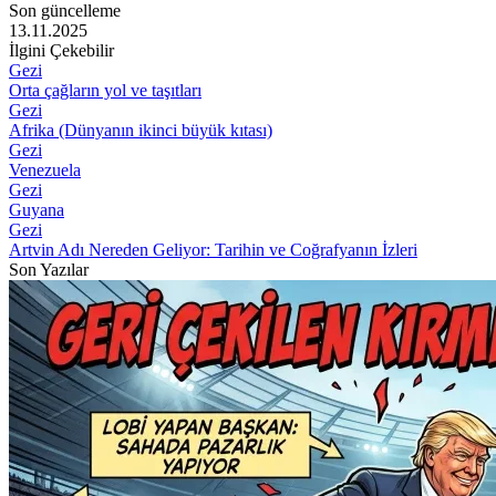
Son güncelleme
13.11.2025
İlgini Çekebilir
Gezi
Orta çağların yol ve taşıtları
Gezi
Afrika (Dünyanın ikinci büyük kıtası)
Gezi
Venezuela
Gezi
Guyana
Gezi
Artvin Adı Nereden Geliyor: Tarihin ve Coğrafyanın İzleri
Son Yazılar