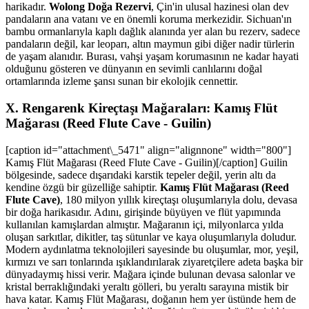
harikadır.
Wolong Doğa Rezervi
, Çin'in ulusal hazinesi olan dev
pandaların ana vatanı ve en önemli koruma merkezidir. Sichuan'ın
bambu ormanlarıyla kaplı dağlık alanında yer alan bu rezerv, sadece
pandaların değil, kar leoparı, altın maymun gibi diğer nadir türlerin
de yaşam alanıdır. Burası, vahşi yaşam korumasının ne kadar hayati
olduğunu gösteren ve dünyanın en sevimli canlılarını doğal
ortamlarında izleme şansı sunan bir ekolojik cennettir.
X. Rengarenk Kireçtaşı Mağaraları: Kamış Flüt
Mağarası (Reed Flute Cave - Guilin)
[caption id="attachment\_5471" align="alignnone" width="800"]
Kamış Flüt Mağarası (Reed Flute Cave - Guilin)[/caption] Guilin
bölgesinde, sadece dışarıdaki karstik tepeler değil, yerin altı da
kendine özgü bir güzelliğe sahiptir.
Kamış Flüt Mağarası (Reed
Flute Cave)
, 180 milyon yıllık kireçtaşı oluşumlarıyla dolu, devasa
bir doğa harikasıdır. Adını, girişinde büyüyen ve flüt yapımında
kullanılan kamışlardan almıştır. Mağaranın içi, milyonlarca yılda
oluşan sarkıtlar, dikitler, taş sütunlar ve kaya oluşumlarıyla doludur.
Modern aydınlatma teknolojileri sayesinde bu oluşumlar, mor, yeşil,
kırmızı ve sarı tonlarında ışıklandırılarak ziyaretçilere adeta başka bir
dünyadaymış hissi verir. Mağara içinde bulunan devasa salonlar ve
kristal berraklığındaki yeraltı gölleri, bu yeraltı sarayına mistik bir
hava katar. Kamış Flüt Mağarası, doğanın hem yer üstünde hem de