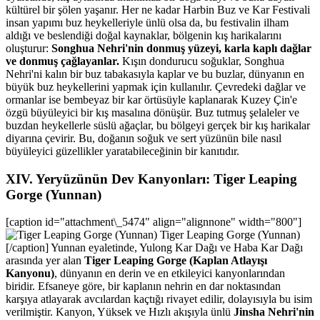
kültürel bir şölen yaşanır. Her ne kadar Harbin Buz ve Kar Festivali
insan yapımı buz heykelleriyle ünlü olsa da, bu festivalin ilham
aldığı ve beslendiği doğal kaynaklar, bölgenin kış harikalarını
oluşturur:
Songhua Nehri'nin donmuş yüzeyi, karla kaplı dağlar
ve donmuş çağlayanlar.
Kışın dondurucu soğuklar, Songhua
Nehri'ni kalın bir buz tabakasıyla kaplar ve bu buzlar, dünyanın en
büyük buz heykellerini yapmak için kullanılır. Çevredeki dağlar ve
ormanlar ise bembeyaz bir kar örtüsüyle kaplanarak Kuzey Çin'e
özgü büyüleyici bir kış masalına dönüşür. Buz tutmuş şelaleler ve
buzdan heykellerle süslü ağaçlar, bu bölgeyi gerçek bir kış harikalar
diyarına çevirir. Bu, doğanın soğuk ve sert yüzünün bile nasıl
büyüleyici güzellikler yaratabileceğinin bir kanıtıdır.
XIV. Yeryüzünün Dev Kanyonları: Tiger Leaping
Gorge (Yunnan)
[caption id="attachment\_5474" align="alignnone" width="800"]
Tiger Leaping Gorge (Yunnan)
[/caption] Yunnan eyaletinde, Yulong Kar Dağı ve Haba Kar Dağı
arasında yer alan
Tiger Leaping Gorge (Kaplan Atlayışı
Kanyonu)
, dünyanın en derin ve en etkileyici kanyonlarından
biridir. Efsaneye göre, bir kaplanın nehrin en dar noktasından
karşıya atlayarak avcılardan kaçtığı rivayet edilir, dolayısıyla bu isim
verilmiştir. Kanyon, Yüksek ve Hızlı akışıyla ünlü
Jinsha Nehri'nin