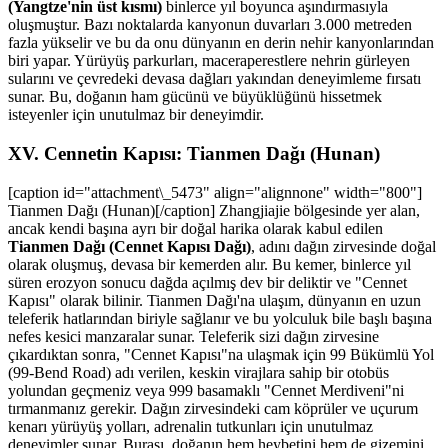
(Yangtze'nin üst kısmı)
binlerce yıl boyunca aşındırmasıyla
oluşmuştur. Bazı noktalarda kanyonun duvarları 3.000 metreden
fazla yükselir ve bu da onu dünyanın en derin nehir kanyonlarından
biri yapar. Yürüyüş parkurları, maceraperestlere nehrin gürleyen
sularını ve çevredeki devasa dağları yakından deneyimleme fırsatı
sunar. Bu, doğanın ham gücünü ve büyüklüğünü hissetmek
isteyenler için unutulmaz bir deneyimdir.
XV. Cennetin Kapısı: Tianmen Dağı (Hunan)
[caption id="attachment\_5473" align="alignnone" width="800"]
Tianmen Dağı (Hunan)[/caption] Zhangjiajie bölgesinde yer alan,
ancak kendi başına ayrı bir doğal harika olarak kabul edilen
Tianmen Dağı (Cennet Kapısı Dağı)
, adını dağın zirvesinde doğal
olarak oluşmuş, devasa bir kemerden alır. Bu kemer, binlerce yıl
süren erozyon sonucu dağda açılmış dev bir deliktir ve "Cennet
Kapısı" olarak bilinir. Tianmen Dağı'na ulaşım, dünyanın en uzun
teleferik hatlarından biriyle sağlanır ve bu yolculuk bile başlı başına
nefes kesici manzaralar sunar. Teleferik sizi dağın zirvesine
çıkardıktan sonra, "Cennet Kapısı"na ulaşmak için 99 Bükümlü Yol
(99-Bend Road) adı verilen, keskin virajlara sahip bir otobüs
yolundan geçmeniz veya 999 basamaklı "Cennet Merdiveni"ni
tırmanmanız gerekir. Dağın zirvesindeki cam köprüler ve uçurum
kenarı yürüyüş yolları, adrenalin tutkunları için unutulmaz
deneyimler sunar. Burası, doğanın hem heybetini hem de gizemini