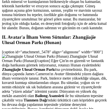
farklı mineral ve kumtaşlarının birikmesiyle oluşan bu katmanlar,
tektonik hareketler ve erozyon sonucu açığa çıkmıştır. Güneş
ışığının açısına göre kırmızının, sarının, yeşilin ve mavinin sayısız
tonuna bürünen bu tepeler, özellikle gün doğumu ve batımında
ziyaretçilere unutulmaz bir görsel şölen sunar. Bu manzaralar, bir
jeolog için olduğu kadar, en deneyimli fotoğrafçı için de adeta kutsal
bir alandır. Burası, doğanın sabrının ve gücünün en canlı kanıtıdır.
II. Avatar'a İlham Veren Sütunlar: Zhangjiajie
Ulusal Orman Parkı (Hunan)
[caption id="attachment\_5478" align="alignnone" width="800"]
Zhangjiajie Ulusal
Orman Parkı (Hunan)[/caption] Eğer Çin'in en gizemli ve fantastik
doğa harikasını görmek istiyorsanız, rotanızı Hunan eyaletindeki
Zhangjiajie Ulusal Orman Parkı
'na çevirmelisiniz. Bu park,
dünya çapında James Cameron'ın
Avatar
filmindeki yüzen dağlara
ilham vermesiyle tanınır. Park, binlerce metre yüksekliğe ulaşan, dik,
kuvarsit kumtaşı sütunlarından oluşur. Bu sütunlar, yoğun sis ve
nemin etkisiyle sık sık bulutların arasına gizlenir ve ziyaretçilerde
adeta "yüzen adalar" izlenimi yaratır. Dünyanın en yüksek dış
mekân asansörü olan
Bailong Asansörü
ile bu sütunların tepesine
çıkabilir veya
Tianmen Dağı
'ndaki ürkütücü cam köprüden geçerek
bu devasa doğa yapılarının tepesinde yürüme deneyimi
yaşayabilirsiniz. Burası, kendinizi dünyanın değil, başka bir