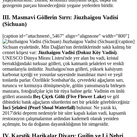
gezegenin parçası hissedeceğiniz yegane yerlerden biridir.
III. Masmavi Göllerin Sırrı: Jiuzhaigou Vadisi
(Sichuan)
[caption id="attachment\_5467" align="alignnone" width="800"]
Jiuzhaigou Vadisi (Sichuan)[/caption]
Sichuan eyaletinde, Min Dağları'nın derinliklerinde saklı kalmış bir
cennet köşesi var:
Jiuzhaigou Vadisi (Dokuz Köy Vadisi)
.
UNESCO Dünya Mirası Listesi'nde yer alan bu vadi, kristal
berraklığındaki turkuaz gölleri, çok katmanlı şelaleleri ve renkli
ormanlarıyla ünlüdür. Jiuzhaigou'nun gölleri, yüksek kalsiyum
karbonat içeriği ve yosunlar sayesinde inanılmaz mavi ve yeşil
tonlarda parlar. Özellikle Sonbahar'da, çevredeki ağaçların sarı,
turuncu ve kırmızıya dönüşmesiyle, gölün yansımasıyla birleşen
manzara, fotoğrafçılar için bir rüya haline gelir. Vadinin en ünlü
gölleri arasında
Beş Çiçek Gölü (Five Flower Lake)
ve göl
dibindeki batık ağaçların siluetlerini net bir şekilde görebileceğiniz
İnci Şelalesi (Pearl Shoal Waterfall)
bulunur. Ne yazık ki,
2017'deki deprem nedeniyle bir süre kapalı kalan vadi, kapsamlı
restorasyon çalışmalarının ardından kademeli olarak yeniden
açılmıştır, bu da doğanın dayanıklılığının bir simgesidir.
IV. Karstik Harikalar Diyarı: Guilin ve Li Nehri