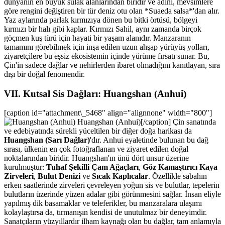
dünyanın en büyük sulak alanlarından biridir ve adını, mevsimlere
göre rengini değiştiren bir tür deniz otu olan *Suaeda salsa*'dan alır.
Yaz aylarında parlak kırmızıya dönen bu bitki örtüsü, bölgeyi
kırmızı bir halı gibi kaplar. Kırmızı Sahil, aynı zamanda birçok
göçmen kuş türü için hayati bir yaşam alanıdır. Manzaranın
tamamını görebilmek için inşa edilen uzun ahşap yürüyüş yolları,
ziyaretçilere bu eşsiz ekosistemin içinde yürüme fırsatı sunar. Bu,
Çin'in sadece dağlar ve nehirlerden ibaret olmadığını kanıtlayan, sıra
dışı bir doğal fenomendir.
VII. Kutsal Sis Dağları: Huangshan (Anhui)
[caption id="attachment\_5468" align="alignnone" width="800"]
Huangshan (Anhui)[/caption] Çin sanatında
ve edebiyatında sürekli yüceltilen bir diğer doğa harikası da
Huangshan (Sarı Dağlar)
'dır. Anhui eyaletinde bulunan bu dağ
sırası, ülkenin en çok fotoğraflanan ve ziyaret edilen doğal
noktalarından biridir. Huangshan'ın ünü dört unsur üzerine
kurulmuştur:
Tuhaf Şekilli Çam Ağaçları
,
Göz Kamaştırıcı Kaya
Zirveleri
,
Bulut Denizi
ve
Sıcak Kaplıcalar
. Özellikle sabahın
erken saatlerinde zirveleri çevreleyen yoğun sis ve bulutlar, tepelerin
bulutların üzerinde yüzen adalar gibi görünmesini sağlar. İnsan eliyle
yapılmış dik basamaklar ve teleferikler, bu manzaralara ulaşımı
kolaylaştırsa da, tırmanışın kendisi de unutulmaz bir deneyimdir.
Sanatçıların yüzyıllardır ilham kaynağı olan bu dağlar, tam anlamıyla