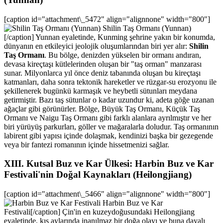
[caption id="attachment\_5472" align="alignnone" width="800"]
Shilin Taş Ormanı (Yunnan)
[/caption] Yunnan eyaletinde, Kunming şehrine yakın bir konumda,
dünyanın en etkileyici jeolojik oluşumlarından biri yer alır:
Shilin
Taş Ormanı
. Bu bölge, denizden yükselen bir ormanı andıran,
devasa kireçtaşı kütlelerinden oluşan bir "taş orman" manzarası
sunar. Milyonlarca yıl önce deniz tabanında oluşan bu kireçtaşı
katmanları, daha sonra tektonik hareketler ve rüzgar-su erozyonu ile
şekillenerek bugünkü karmaşık ve heybetli sütunları meydana
getirmiştir. Bazı taş sütunlar o kadar uzundur ki, adeta göğe uzanan
ağaçlar gibi görünürler. Bölge, Büyük Taş Ormanı, Küçük Taş
Ormanı ve Naigu Taş Ormanı gibi farklı alanlara ayrılmıştır ve her
biri yürüyüş parkurları, göller ve mağaralarla doludur. Taş ormanının
labirent gibi yapısı içinde dolaşmak, kendinizi başka bir gezegende
veya bir fantezi romanının içinde hissetmenizi sağlar.
XIII. Kutsal Buz ve Kar Ülkesi: Harbin Buz ve Kar
Festivali'nin Doğal Kaynakları (Heilongjiang)
[caption id="attachment\_5466" align="alignnone" width="800"]
Harbin Buz ve Kar
Festivali[/caption] Çin'in en kuzeydoğusundaki Heilongjiang
eyaletinde, kış aylarında inanılmaz bir doğa olayı ve buna dayalı