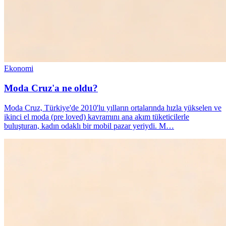
Ekonomi
Moda Cruz'a ne oldu?
Moda Cruz, Türkiye'de 2010'lu yılların ortalarında hızla yükselen ve
ikinci el moda (pre loved) kavramını ana akım tüketicilerle
buluşturan, kadın odaklı bir mobil pazar yeriydi. M…