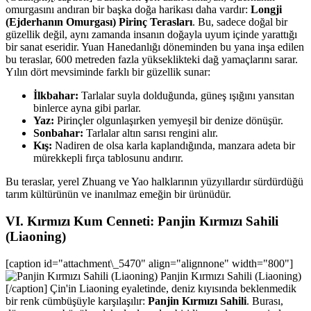
omurgasını andıran bir başka doğa harikası daha vardır:
Longji
(Ejderhanın Omurgası) Pirinç Terasları
. Bu, sadece doğal bir
güzellik değil, aynı zamanda insanın doğayla uyum içinde yarattığı
bir sanat eseridir. Yuan Hanedanlığı döneminden bu yana inşa edilen
bu teraslar, 600 metreden fazla yükseklikteki dağ yamaçlarını sarar.
Yılın dört mevsiminde farklı bir güzellik sunar:
İlkbahar:
Tarlalar suyla dolduğunda, güneş ışığını yansıtan
binlerce ayna gibi parlar.
Yaz:
Pirinçler olgunlaşırken yemyeşil bir denize dönüşür.
Sonbahar:
Tarlalar altın sarısı rengini alır.
Kış:
Nadiren de olsa karla kaplandığında, manzara adeta bir
mürekkepli fırça tablosunu andırır.
Bu teraslar, yerel Zhuang ve Yao halklarının yüzyıllardır sürdürdüğü
tarım kültürünün ve inanılmaz emeğin bir ürünüdür.
VI. Kırmızı Kum Cenneti: Panjin Kırmızı Sahili
(Liaoning)
[caption id="attachment\_5470" align="alignnone" width="800"]
Panjin Kırmızı Sahili (Liaoning)
[/caption] Çin'in Liaoning eyaletinde, deniz kıyısında beklenmedik
bir renk cümbüşüyle karşılaşılır:
Panjin Kırmızı Sahili
. Burası,