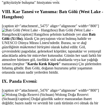
"gökyüzüyle buluşma" hissiyatını verir.
VIII. Kar Tanesi ve Yansıma: Batı Gölü (West Lake -
Hangzhou)
[caption id="attachment\_5475" align="alignnone" width="800"]
Batı Gölü (West Lake -
Hangzhou)[/caption] Hangzhou şehrinin kalbinde yer alan
Batı
Gölü (Xi Hu)
, klasik Çin peyzajının vücut bulmuş halidir ve
UNESCO Dünya Mirası Listesi'ndedir. Burası,
su ve dağ
güzelliğinin mükemmel birleşimi
olarak kabul edilir. Göl,
çevresindeki pagodalar, geleneksel köprüler, tapınaklar ve yemyeşil
adacıklarla adeta bir mücevher kutusudur. Günün her saati farklı bir
atmosfere bürünen göl, özellikle sisli sabahlarda veya kar yağdığı
zaman (meşhur
"Karda Kırık Köprü"
manzarası) Çin şiirlerinden
fırlamış gibidir. Batı Gölü, doğanın huzurunu şehir yaşamının
ortasında sunan nadir yerlerden biridir.
IX. Panda Evreni:
[caption id="attachment\_5476" align="alignnone" width="800"]
Wolong Doğa Rezervi
(Sichuan)[/caption] Doğal güzellik sadece manzaradan ibaret
değildir; bazen nadir ve sevimli bir canlı türünün evi olmak da bir