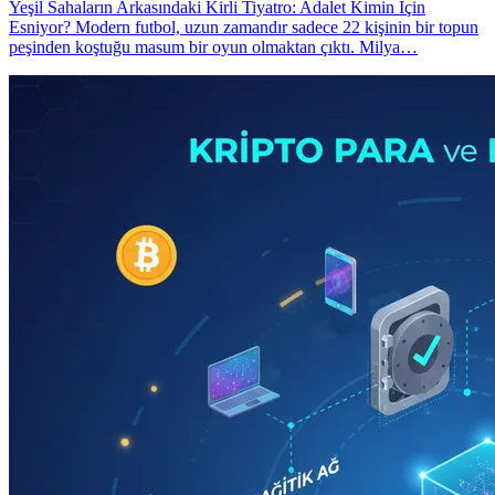
Yeşil Sahaların Arkasındaki Kirli Tiyatro: Adalet Kimin İçin
Esniyor? Modern futbol, uzun zamandır sadece 22 kişinin bir topun
peşinden koştuğu masum bir oyun olmaktan çıktı. Milya…