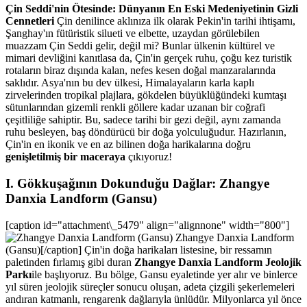
Çin Seddi'nin Ötesinde: Dünyanın En Eski Medeniyetinin Gizli
Cennetleri
Çin denilince aklınıza ilk olarak Pekin'in tarihi ihtişamı,
Şanghay'ın fütüristik silueti ve elbette, uzaydan görülebilen
muazzam Çin Seddi gelir, değil mi? Bunlar ülkenin kültürel ve
mimari devliğini kanıtlasa da, Çin'in gerçek ruhu, çoğu kez turistik
rotaların biraz dışında kalan, nefes kesen doğal manzaralarında
saklıdır. Asya'nın bu dev ülkesi, Himalayaların karla kaplı
zirvelerinden tropikal plajlara, gökdelen büyüklüğündeki kumtaşı
sütunlarından gizemli renkli göllere kadar uzanan bir coğrafi
çeşitliliğe sahiptir. Bu, sadece tarihi bir gezi değil, aynı zamanda
ruhu besleyen, baş döndürücü bir doğa yolculuğudur. Hazırlanın,
Çin'in en ikonik ve en az bilinen doğa harikalarına doğru
genişletilmiş bir maceraya
çıkıyoruz!
I. Gökkuşağının Dokunduğu Dağlar: Zhangye
Danxia Landform (Gansu)
[caption id="attachment\_5479" align="alignnone" width="800"]
Zhangye Danxia Landform
(Gansu)[/caption] Çin'in doğa harikaları listesine, bir ressamın
paletinden fırlamış gibi duran
Zhangye Danxia Landform Jeolojik
Parkı
ile başlıyoruz. Bu bölge, Gansu eyaletinde yer alır ve binlerce
yıl süren jeolojik süreçler sonucu oluşan, adeta çizgili şekerlemeleri
andıran katmanlı, rengarenk dağlarıyla ünlüdür. Milyonlarca yıl önce