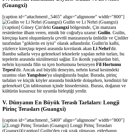
(Guangxi)
[caption id="attachment\_5465" align="alignnone" width="800"]
Guilin ve Li Nehri (Guangxi)
[/caption] Güney Çin'deki
Guangxi
bölgesinde, Çin manzara
resimlerine ilham veren, mistik bir coğrafya uzanır:
Guilin
. Guilin,
kireçtaşı karst oluşumlarıyla çevrili manzarasıyla ünlüdür ve Çinliler
tarafından "göklerin en iyisi" olarak adlandırılır. Guilin'in kalbi,
yüzlerce kireçtaşı tepesi arasında kıvrılarak akan
Li Nehri
'dir.
Bambu sallarla veya geleneksel teknelerle yapılan nehir turları, bu
tepelerin arasında süzülmenizi sağlar. En ikonik yapılardan biri,
nehrin kıyısında filin su içen hortumuna benzeyen
Fil Hortumu
Tepesi
'dir. Ancak asıl büyülü deneyim, nehrin kırsal kesimdeki
uzantısı olan
Yangshuo
'ya ulaştığınızda başlar. Burada, pirinç
tarlaları ve küçük köyler arasında bisikletle dolaşırken, kendinizi bir
geleneksel Çin tablosunun içinde hissedersiniz. Burası, doğanın ve
kültürün kusursuz bir uyumla birleştiği yerdir.
V. Dünyanın En Büyük Teraslı Tarlaları: Longji
Pirinç Terasları (Guangxi)
[caption id="attachment\_5469" align="alignnone" width="800"]
Longji Pirinç Terasları
(Guangxi)[/caption] Guilin'den çok uzak olmayan, ejderhanın