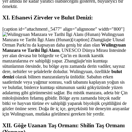
yer altında ne kadar yaratıcı olabileceğini gösteren, büyüleyici bir
örnektir.
XI. Efsanevi Zirveler ve Bulut Denizi:
[caption id="attachment\_5477" align="alignnone" width="800"]
Wulingyuan
Manzara ve Tarihi İlgi Alanı (Hunan)[/caption] Zhangjiajie Ulusal
Orman Parkı'nı da kapsayan daha geniş bir alan olan
Wulingyuan
Manzara ve Tarihi İlgi Alanı
, UNESCO Dünya Mirası listesinde
yer alan devasa bir bölgedir ve Çin'in en ikonik karstik
manzaralarına ev sahipliği yapar. Zhangjiajie'nin kumtaşı
sütunlarının ötesinde, bu bölge aynı zamanda derin vadiler, sayısız
dere, nehirler ve şelalelerle doludur. Wulingyuan, özellikle
bulut
denizi
olarak bilinen manzaralarıyla ünlüdür. Sabahın erken
saatlerinde veya yağmur sonrası, vadi tabanını kaplayan yoğun sis
ve bulutlar, binlerce kumtaşı sütununun sanki gökyüzünde yüzen
adalarmış gibi görünmesini sağlar. Bu mistik manzara, adeta bir Çin
mitolojisinden fırlamış gibidir. Bölge aynı zamanda birçok nadir
bitki ve hayvan türüne ev sahipliği yaparak biyolojik çeşitliliğini de
gözler önüne serer. Doğa ile iç içe, gerçeküstü bir deneyim arayanlar
için Wulingyuan, mutlaka görülmesi gereken bir yerdir.
XII. Göğe Uzanan Taş Ormanı: Shilin Taş Ormanı
(Yunnan)