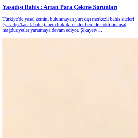
Yasadışı Bahis : Artan Para Çekme Sorunları
Türkiye'de yasal zemini bulunmayan yurt dışı merkezli bahis siteleri
(yasadışı/kaçak bahis), hem hukuki riskler hem de ciddi finansal
mağduriyetler yaratmaya devam ediyor. Şikayetv…