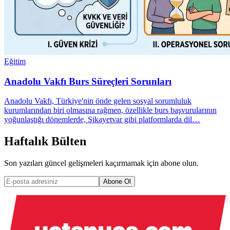
Eğitim
Anadolu Vakfı Burs Süreçleri Sorunları
Anadolu Vakfı, Türkiye'nin önde gelen sosyal sorumluluk
kurumlarından biri olmasına rağmen, özellikle burs başvurularının
yoğunlaştığı dönemlerde, Şikayetvar gibi platformlarda dil…
Haftalık Bülten
Son yazıları güncel gelişmeleri kaçırmamak için abone olun.
Abone Ol