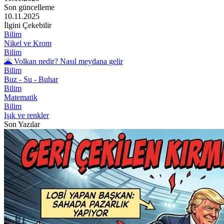
Son güncelleme
10.11.2025
İlgini Çekebilir
Bilim
Nikel ve Krom
Bilim
🌋 Volkan nedir? Nasıl meydana gelir
Bilim
Buz - Su - Buhar
Bilim
Matematik
Bilim
Işık ve renkler
Son Yazılar