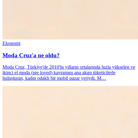
Ekonomi
Moda Cruz'a ne oldu?
Moda Cruz, Türkiye'de 2010'lu yılların ortalarında hızla yükselen ve
ikinci el moda (pre loved) kavramını ana akım tüketicilerle
buluşturan, kadın odaklı bir mobil pazar yeriydi. M…