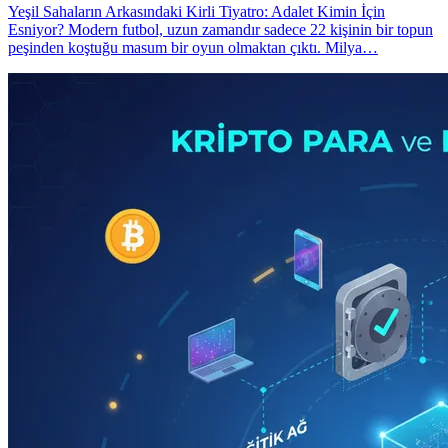
Yeşil Sahaların Arkasındaki Kirli Tiyatro: Adalet Kimin İçin
Esniyor? Modern futbol, uzun zamandır sadece 22 kişinin bir topun
peşinden koştuğu masum bir oyun olmaktan çıktı. Milya…