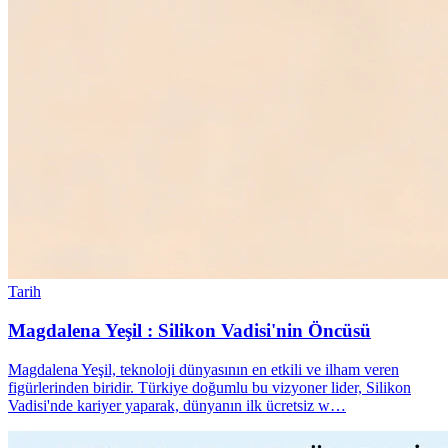
Tarih
Magdalena Yeşil : Silikon Vadisi'nin Öncüsü
Magdalena Yeşil, teknoloji dünyasının en etkili ve ilham veren
figürlerinden biridir. Türkiye doğumlu bu vizyoner lider, Silikon
Vadisi'nde kariyer yaparak, dünyanın ilk ücretsiz w…