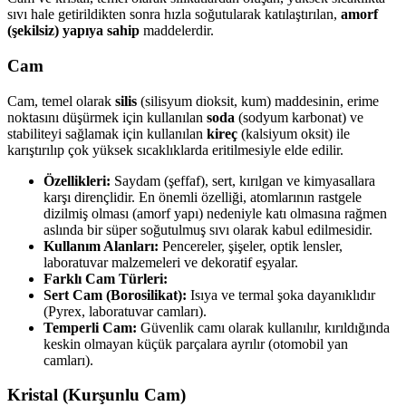
sıvı hale getirildikten sonra hızla soğutularak katılaştırılan,
amorf
(şekilsiz) yapıya sahip
maddelerdir.
Cam
Cam, temel olarak
silis
(silisyum dioksit, kum) maddesinin, erime
noktasını düşürmek için kullanılan
soda
(sodyum karbonat) ve
stabiliteyi sağlamak için kullanılan
kireç
(kalsiyum oksit) ile
karıştırılıp çok yüksek sıcaklıklarda eritilmesiyle elde edilir.
Özellikleri:
Saydam (şeffaf), sert, kırılgan ve kimyasallara
karşı dirençlidir. En önemli özelliği, atomlarının rastgele
dizilmiş olması (amorf yapı) nedeniyle katı olmasına rağmen
aslında bir süper soğutulmuş sıvı olarak kabul edilmesidir.
Kullanım Alanları:
Pencereler, şişeler, optik lensler,
laboratuvar malzemeleri ve dekoratif eşyalar.
Farklı Cam Türleri:
Sert Cam (Borosilikat):
Isıya ve termal şoka dayanıklıdır
(Pyrex, laboratuvar camları).
Temperli Cam:
Güvenlik camı olarak kullanılır, kırıldığında
keskin olmayan küçük parçalara ayrılır (otomobil yan
camları).
Kristal (Kurşunlu Cam)