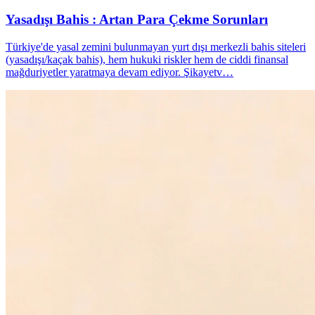
Yasadışı Bahis : Artan Para Çekme Sorunları
Türkiye'de yasal zemini bulunmayan yurt dışı merkezli bahis siteleri
(yasadışı/kaçak bahis), hem hukuki riskler hem de ciddi finansal
mağduriyetler yaratmaya devam ediyor. Şikayetv…