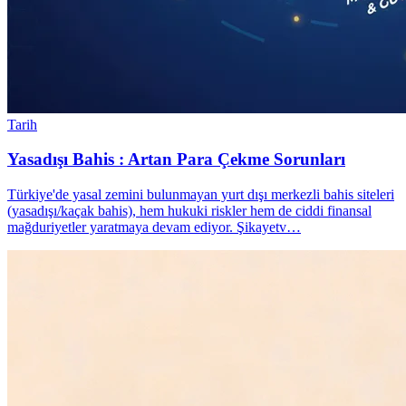
Tarih
Yasadışı Bahis : Artan Para Çekme Sorunları
Türkiye'de yasal zemini bulunmayan yurt dışı merkezli bahis siteleri
(yasadışı/kaçak bahis), hem hukuki riskler hem de ciddi finansal
mağduriyetler yaratmaya devam ediyor. Şikayetv…