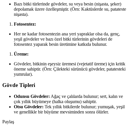
Bazı bitki türlerinde gövdeler, su veya besin (nişasta, şeker)
depolamak üzere özelleşmiştir. (Örn: Kaktüslerde su, patateste
nişasta).
Fotosentez:
Her ne kadar fotosentezin ana yeri yapraklar olsa da, genç,
yeşil gövdeler ve bazı özel bitki türlerinin gövdeleri de
fotosentez yaparak besin üretimine katkıda bulunur.
Üreme:
Gövdeler, bitkinin eşeysiz üremesi (vejetatif üreme) için kritik
öneme sahiptir. (Örn: Çilekteki sürünücü gövdeler, patatesteki
yumrular).
Gövde Tipleri
Odunsu Gövdeler:
Ağaç ve çalılarda bulunur; sert, kalın ve
çok yıllık büyümeye (halka oluşumu) sahiptir.
Otsu Gövdeler:
Tek yıllık bitkilerde bulunur; yumuşak, yeşil
ve genellikle bir büyüme mevsiminden sonra ölürler.
Paylaş