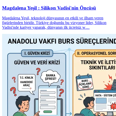
Magdalena Yeşil : Silikon Vadisi'nin Öncüsü
Magdalena Yeşil, teknoloji dünyasının en etkili ve ilham veren
figürlerinden biridir. Türkiye doğumlu bu vizyoner lider, Silikon
Vadisi'nde kariyer yaparak, dünyanın ilk ücretsiz w…