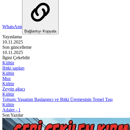
WhatsApp
Bağlantıyı Kopyala
Yayınlama
10.11.2025
Son güncelleme
10.11.2025
İlgini Çekebilir
Kültür
Bitki sapları
Kültür
Muz
Kültür
Zeytin ağacı
Kültür
Tohum: Yaşamın Başlangıcı ve Bitki Üremesinin Temel Taşı
Kültür
Adalet - 1
Son Yazılar