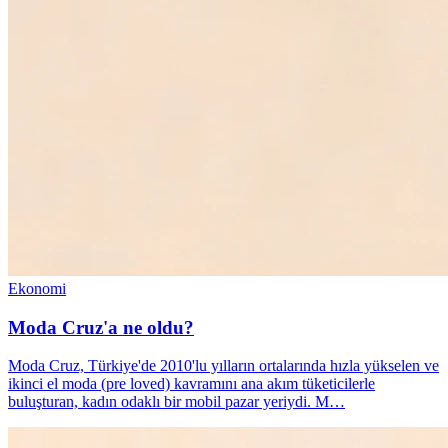
Ekonomi
Moda Cruz'a ne oldu?
Moda Cruz, Türkiye'de 2010'lu yılların ortalarında hızla yükselen ve
ikinci el moda (pre loved) kavramını ana akım tüketicilerle
buluşturan, kadın odaklı bir mobil pazar yeriydi. M…