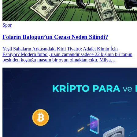
Spor
Folarin Balogun’un Cezası Neden Silindi?
Yeşil Sahaların Arkasındaki Kirli Tiyatro: Adalet Kimin İçin
Esniyor? Modern futbol, uzun zamandır sadece 22 kişinin bir topun
peşinden koştuğu masum bir oyun olmaktan çıktı. Milya…