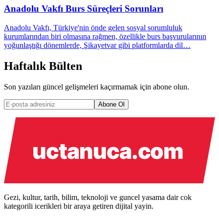
Anadolu Vakfı Burs Süreçleri Sorunları
Anadolu Vakfı, Türkiye'nin önde gelen sosyal sorumluluk
kurumlarından biri olmasına rağmen, özellikle burs başvurularının
yoğunlaştığı dönemlerde, Şikayetvar gibi platformlarda dil…
Haftalık Bülten
Son yazıları güncel gelişmeleri kaçırmamak için abone olun.
Abone Ol
Gezi, kultur, tarih, bilim, teknoloji ve guncel yasama dair cok
kategorili icerikleri bir araya getiren dijital yayin.