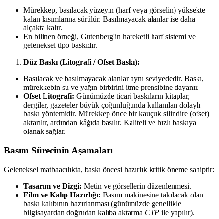
Mürekkep, basılacak yüzeyin (harf veya görselin) yüksekte
kalan kısımlarına sürülür. Basılmayacak alanlar ise daha
alçakta kalır.
En bilinen örneği, Gutenberg'in hareketli harf sistemi ve
geleneksel tipo baskıdır.
Düz Baskı (Litografi / Ofset Baskı):
Basılacak ve basılmayacak alanlar aynı seviyededir. Baskı,
mürekkebin su ve yağın birbirini itme prensibine dayanır.
Ofset Litografi:
Günümüzde ticari baskıların kitaplar,
dergiler, gazeteler büyük çoğunluğunda kullanılan dolaylı
baskı yöntemidir. Mürekkep önce bir kauçuk silindire (ofset)
aktarılır, ardından kâğıda basılır. Kaliteli ve hızlı baskıya
olanak sağlar.
Basım Sürecinin Aşamaları
Geleneksel matbaacılıkta, baskı öncesi hazırlık kritik öneme sahiptir:
Tasarım ve Dizgi:
Metin ve görsellerin düzenlenmesi.
Film ve Kalıp Hazırlığı:
Basım makinesine takılacak olan
baskı kalıbının hazırlanması (günümüzde genellikle
bilgisayardan doğrudan kalıba aktarma
CTP
ile yapılır).