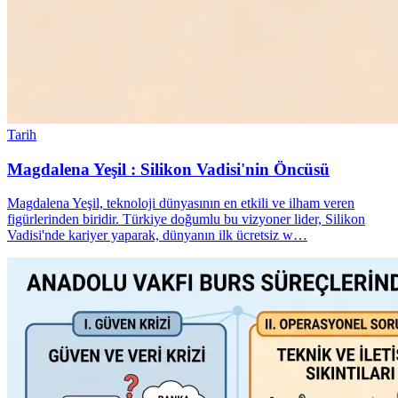
Tarih
Magdalena Yeşil : Silikon Vadisi'nin Öncüsü
Magdalena Yeşil, teknoloji dünyasının en etkili ve ilham veren
figürlerinden biridir. Türkiye doğumlu bu vizyoner lider, Silikon
Vadisi'nde kariyer yaparak, dünyanın ilk ücretsiz w…