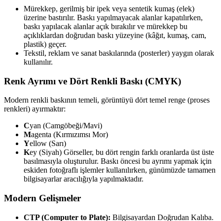
Mürekkep, gerilmiş bir ipek veya sentetik kumaş (elek)
üzerine bastırılır. Baskı yapılmayacak alanlar kapatılırken,
baskı yapılacak alanlar açık bırakılır ve mürekkep bu
açıklıklardan doğrudan baskı yüzeyine (kâğıt, kumaş, cam,
plastik) geçer.
Tekstil, reklam ve sanat baskılarında (posterler) yaygın olarak
kullanılır.
Renk Ayrımı ve Dört Renkli Baskı (CMYK)
Modern renkli baskının temeli, görüntüyü dört temel renge (proses
renkleri) ayırmaktır:
C
yan (Camgöbeği/Mavi)
M
agenta (Kırmızımsı Mor)
Y
ellow (Sarı)
K
ey (Siyah) Görseller, bu dört rengin farklı oranlarda üst üste
basılmasıyla oluşturulur. Baskı öncesi bu ayrımı yapmak için
eskiden fotoğraflı işlemler kullanılırken, günümüzde tamamen
bilgisayarlar aracılığıyla yapılmaktadır.
Modern Gelişmeler
CTP (Computer to Plate):
Bilgisayardan Doğrudan Kalıba.