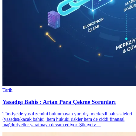
Tarih
Yasadışı Bahis : Artan Para Çekme Sorunları
Türkiye'de yasal zemini bulunmayan yurt dışı merkezli bahis siteleri
(yasadışı/kaçak bahis), hem hukuki riskler hem de ciddi finansal
mağduriyetler yaratmaya devam ediyor. Şikayetv…