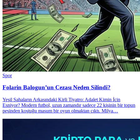
Spor
Folarin Balogun’un Cezası Neden Silindi?
Yeşil Sahaların Arkasındaki Kirli Tiyatro: Adalet Kimin İçin
Esniyor? Modern futbol, uzun zamandır sadece 22 kişinin bir topun
peşinden koştuğu masum bir oyun olmaktan çıktı. Milya…