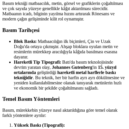
Basım tekniği matbaacılık, metin, görsel ve grafiklerin çoğaltılması
ve çok sayıda yüzeye genellikle kâğıt aktarılması sürecidir.
Matbaanın icadı, bilginin yayılma hızını artırarak Rönesans ve
modern çağın gelişiminde kilit rol oynamıştır.
Basım Tarihçesi
Blok Baskı:
Matbaacılığın ilk biçimleri, Çin ve Uzak
Doğu'da ortaya çıkmıştır. Ahşap bloklara oyulan metin ve
resimlerin mürekkep aracılığıyla kâğıda basılması esasına
dayanır.
Hareketli Tip Tipografi:
Batı'da basım teknolojisinde
devrim yaratan olay,
Johannes Gutenberg
'in
15. yüzyıl
ortalarında
geliştirdiği
hareketli metal harflerle baskı
tekniğidir
. Bu teknik, her bir harfin ayrı ayrı dökülmesine ve
yeniden kullanılabilmesine olanak tanıyarak metinlerin hızlı
ve ekonomik bir şekilde çoğaltılmasını sağladı.
Temel Basım Yöntemleri
Basım, mürekkebin yüzeye nasıl aktarıldığına göre temel olarak
farklı yöntemlere ayrılır:
Yüksek Baskı (Tipografi):