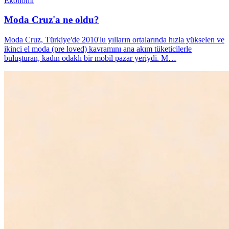
Ekonomi
Moda Cruz'a ne oldu?
Moda Cruz, Türkiye'de 2010'lu yılların ortalarında hızla yükselen ve
ikinci el moda (pre loved) kavramını ana akım tüketicilerle
buluşturan, kadın odaklı bir mobil pazar yeriydi. M…