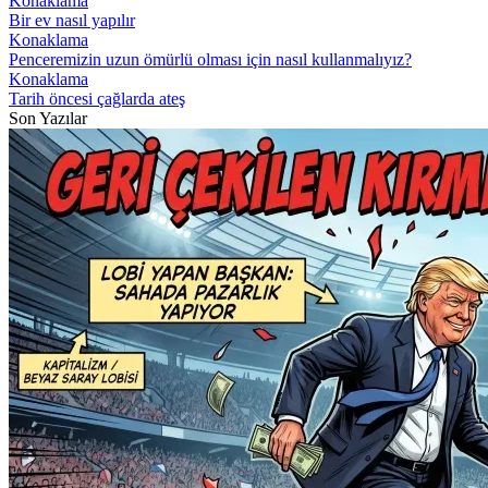
Konaklama
Bir ev nasıl yapılır
Konaklama
Penceremizin uzun ömürlü olması için nasıl kullanmalıyız?
Konaklama
Tarih öncesi çağlarda ateş
Son Yazılar