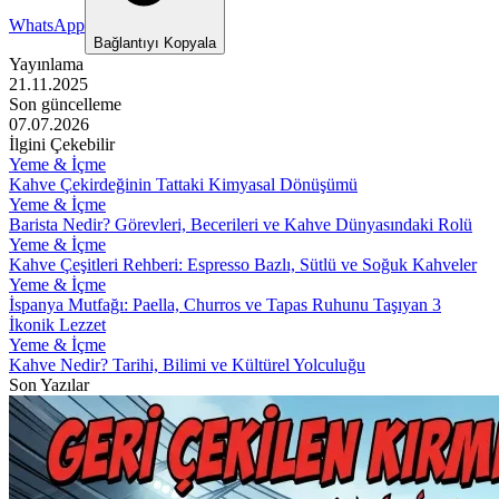
WhatsApp
Bağlantıyı Kopyala
Yayınlama
21.11.2025
Son güncelleme
07.07.2026
İlgini Çekebilir
Yeme & İçme
Kahve Çekirdeğinin Tattaki Kimyasal Dönüşümü
Yeme & İçme
Barista Nedir? Görevleri, Becerileri ve Kahve Dünyasındaki Rolü
Yeme & İçme
Kahve Çeşitleri Rehberi: Espresso Bazlı, Sütlü ve Soğuk Kahveler
Yeme & İçme
İspanya Mutfağı: Paella, Churros ve Tapas Ruhunu Taşıyan 3
İkonik Lezzet
Yeme & İçme
Kahve Nedir? Tarihi, Bilimi ve Kültürel Yolculuğu
Son Yazılar