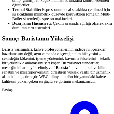
sahip, gramajı en küçük milimetrik farklarla kontrol edebilen
öğütücüler.
Termal Stabilite:
Espressonun ideal sıcaklıkta çekilmesi için
su sıcaklığını milimetrik düzeyde koruyabilen (örneğin Multi-
Boiler sistemleri) espresso makineleri.
Dozajlama Hassasiyeti:
Çekim sırasında ağırlığı ölçerek akışı
durduran tartı sistemleri.
Sonuç: Baristanın Yükselişi
Barista yarışmaları, kahve profesyonellerinin sadece iyi içecekler
hazırlamasını değil, aynı zamanda o içeceğin tüm hikayesini –
çekirdeğin kökenini, işleme yöntemini, kavurma felsefesini – teknik
bir yetkinlikle anlatmasını şart koşar. Bu zorlayıcı standartlar,
mesleğin itibarını yükseltmiş ve
"Barista"
unvanını, kahve bilimini,
sanatını ve misafirperverliğini birleştiren yüksek vasıflı bir uzmanlık
alanı haline getirmiştir. WBC, dünyanın dört bir yanındaki kahve
kalitesini yukarı çeken en güçlü ve görünür mekanizmadır.
Paylaş