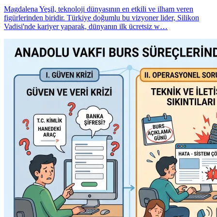
Magdalena Yeşil, teknoloji dünyasının en etkili ve ilham veren
figürlerinden biridir. Türkiye doğumlu bu vizyoner lider, Silikon
Vadisi'nde kariyer yaparak, dünyanın ilk ücretsiz w…