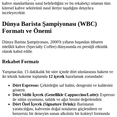
kahve standartlarını nasıl belirlediğini ve bu rekabetçi ortamın tüm
küresel kahve sektörünü nasıl ileriye taşıdığını detaylıca
inceleyecektir.
Dünya Barista Şampiyonası (WBC)
Formatı ve Önemi
Dünya Barista Şampiyonası, 2000'li yılların başından itibaren
nitelikli kahve (Specialty Coffee) dünyasında en prestijli etkinlik
olarak kabul edilir.
Rekabet Formatı
Yarışmacılar, 15 dakikalık bir süre içinde dört uluslararası hakem ve
iki teknik hakeme toplamda
12 içecek
hazırlamak zorundadır:
Dört Espresso:
Çekirdeğin saf halini, dengesini ve kalitesini
gösterir.
Dört Sütlü İçecek (Genellikle Cappuccino/Latte):
Espresso
ile sütün uyumunu, tatlılık ve ağız hissini değerlendirir.
Dört Özel İçecek (Signature Drink):
Baristanın
yaratıcılığını, kahvenin doğal notalarını güçlendiren ve
benzersiz bir deneyim sunan alkolsüz bir kokteyl formunda