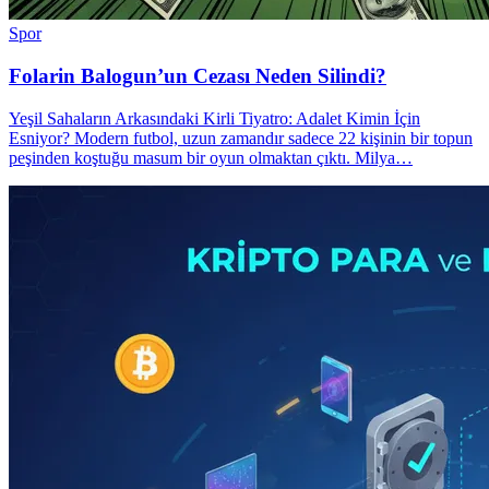
Spor
Folarin Balogun’un Cezası Neden Silindi?
Yeşil Sahaların Arkasındaki Kirli Tiyatro: Adalet Kimin İçin
Esniyor? Modern futbol, uzun zamandır sadece 22 kişinin bir topun
peşinden koştuğu masum bir oyun olmaktan çıktı. Milya…