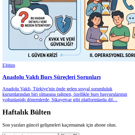
Eğitim
Anadolu Vakfı Burs Süreçleri Sorunları
Anadolu Vakfı, Türkiye'nin önde gelen sosyal sorumluluk
kurumlarından biri olmasına rağmen, özellikle burs başvurularının
yoğunlaştığı dönemlerde, Şikayetvar gibi platformlarda dil…
Haftalık Bülten
Son yazıları güncel gelişmeleri kaçırmamak için abone olun.