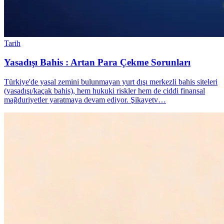
Tarih
Yasadışı Bahis : Artan Para Çekme Sorunları
Türkiye'de yasal zemini bulunmayan yurt dışı merkezli bahis siteleri
(yasadışı/kaçak bahis), hem hukuki riskler hem de ciddi finansal
mağduriyetler yaratmaya devam ediyor. Şikayetv…