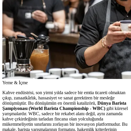
Yeme & İçme
Kahve endüstrisi, son yirmi yılda sadece bir emtia ticareti olmaktan
çıkıp, zanaatkârlık, hassasiyet ve sanat gerektiren bir mesleğe
dönüşmüştür. Bu dönüşümün en önemli katalizörü,
Dünya Barista
Şampiyonası (World Barista Championship - WBC)
gibi küresel
yarışmalardır. WBC, sadece bir rekabet alanı değil, aynı zamanda
kahve çekirdeğinin tarladan fincana olan yolculuğunda
mükemmeliyetin sınırlarını zorlayan bir inovasyon platformudur. Bu
makale, barista yarışmalarının formatını, hakemlik kriterlerinin