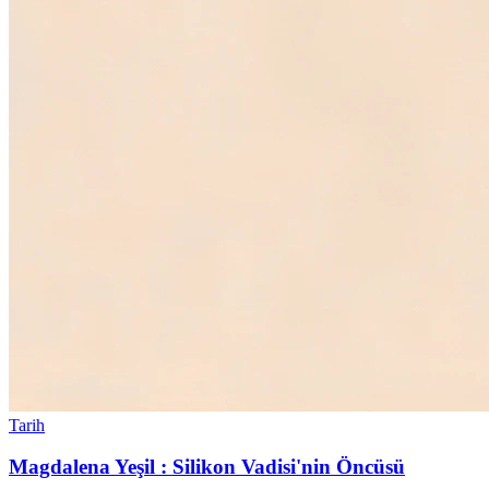
Tarih
Magdalena Yeşil : Silikon Vadisi'nin Öncüsü