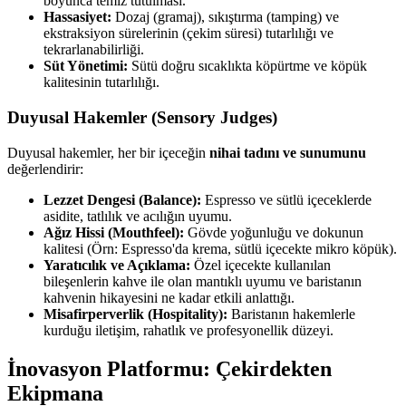
boyunca temiz tutulması.
Hassasiyet:
Dozaj (gramaj), sıkıştırma (tamping) ve
ekstraksiyon sürelerinin (çekim süresi) tutarlılığı ve
tekrarlanabilirliği.
Süt Yönetimi:
Sütü doğru sıcaklıkta köpürtme ve köpük
kalitesinin tutarlılığı.
Duyusal Hakemler (Sensory Judges)
Duyusal hakemler, her bir içeceğin
nihai tadını ve sunumunu
değerlendirir:
Lezzet Dengesi (Balance):
Espresso ve sütlü içeceklerde
asidite, tatlılık ve acılığın uyumu.
Ağız Hissi (Mouthfeel):
Gövde yoğunluğu ve dokunun
kalitesi (Örn: Espresso'da krema, sütlü içecekte mikro köpük).
Yaratıcılık ve Açıklama:
Özel içecekte kullanılan
bileşenlerin kahve ile olan mantıklı uyumu ve baristanın
kahvenin hikayesini ne kadar etkili anlattığı.
Misafirperverlik (Hospitality):
Baristanın hakemlerle
kurduğu iletişim, rahatlık ve profesyonellik düzeyi.
İnovasyon Platformu: Çekirdekten
Ekipmana