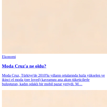
Ekonomi
Moda Cruz'a ne oldu?
Moda Cruz, Türkiye'de 2010'lu yılların ortalarında hızla yükselen ve
ikinci el moda (pre loved) kavramını ana akım tüketicilerle
buluşturan, kadın odaklı bir mobil pazar yeriydi. M…