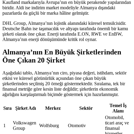
Kaufland markalarıyla Avrupa’nın en büyük perakende yapılarından
biridir. Aldi ise indirim market modeliyle Almanya dışındaki
pazarlarda da güçlü bir marka hâline gelmiştir.
DHL Group, Almanya’nın lojistik alanındaki küresel temsilcisidir.
Deutsche Bahn ise taşımacılık ve altyapı tarafında önemli bir kamu
şirketi olarak öne çıkar. Enerji tarafında E.ON, RWE ve EnBW,
Almanya’nın enerji dönüşümünde kritik rol oynar.
Almanya’nın En Büyük Şirketlerinden
Öne Çıkan 20 Şirket
Aşağıdaki tablo, Almanya’nın ciro, piyasa değeri, istihdam, sektör
etkisi ve küresel görünürlük açısından öne çıkan büyük
şirketlerinden seçilmiş 20 örneği göstermektedir. Sıralama, tek bir
finansal metriğe göre kesin liste değildir; şirketlerin ekonomik
ağırlığını karşılaştırmalı biçimde göstermek için hazırlanmıştır.
Temel İş
Sıra
Şirket Adı
Merkez
Sektör
Alanı
Otomobil,
Volkswagen
ticari araç ve
1
Wolfsburg
Otomotiv
Group
finansal
hizmetler