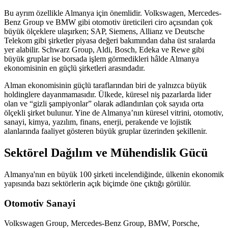
Bu ayrım özellikle Almanya için önemlidir. Volkswagen, Mercedes-
Benz Group ve BMW gibi otomotiv üreticileri ciro açısından çok
büyük ölçeklere ulaşırken; SAP, Siemens, Allianz ve Deutsche
Telekom gibi şirketler piyasa değeri bakımından daha üst sıralarda
yer alabilir. Schwarz Group, Aldi, Bosch, Edeka ve Rewe gibi
büyük gruplar ise borsada işlem görmedikleri hâlde Almanya
ekonomisinin en güçlü şirketleri arasındadır.
Alman ekonomisinin güçlü taraflarından biri de yalnızca büyük
holdinglere dayanmamasıdır. Ülkede, küresel niş pazarlarda lider
olan ve “gizli şampiyonlar” olarak adlandırılan çok sayıda orta
ölçekli şirket bulunur. Yine de Almanya’nın küresel vitrini, otomotiv,
sanayi, kimya, yazılım, finans, enerji, perakende ve lojistik
alanlarında faaliyet gösteren büyük gruplar üzerinden şekillenir.
Sektörel Dağılım ve Mühendislik Gücü
Almanya'nın en büyük 100 şirketi incelendiğinde, ülkenin ekonomik
yapısında bazı sektörlerin açık biçimde öne çıktığı görülür.
Otomotiv Sanayi
Volkswagen Group, Mercedes-Benz Group, BMW, Porsche,