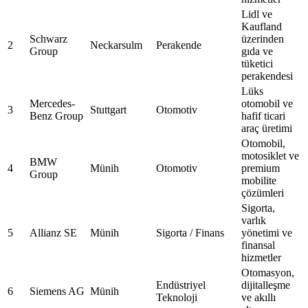
Lidl ve
Kaufland
Schwarz
üzerinden
2
Neckarsulm
Perakende
Group
gıda ve
tüketici
perakendesi
Lüks
Mercedes-
otomobil ve
3
Stuttgart
Otomotiv
Benz Group
hafif ticari
araç üretimi
Otomobil,
motosiklet ve
BMW
4
Münih
Otomotiv
premium
Group
mobilite
çözümleri
Sigorta,
varlık
5
Allianz SE
Münih
Sigorta / Finans
yönetimi ve
finansal
hizmetler
Otomasyon,
Endüstriyel
dijitalleşme
6
Siemens AG
Münih
Teknoloji
ve akıllı