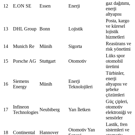
gaz dağıtımı,
12
E.ON SE
Essen
Enerji
enerji
altyapısı
Posta, kargo
ve küresel
13
DHL Group
Bonn
Lojistik
lojistik
hizmetleri
Reasürans ve
14
Munich Re
Münih
Sigorta
risk yönetimi
Lüks spor
15
Porsche AG
Stuttgart
Otomotiv
otomobil
üretimi
Türbinler,
enerji
Siemens
Enerji
16
Münih
altyapısı ve
Energy
Teknolojileri
şebeke
çözümleri
Güç çipleri,
Infineon
otomotiv
17
Neubiberg
Yarı İletken
Technologies
elektroniği ve
sensörler
Lastik, fren
Otomotiv Yan
sistemleri ve
18
Continental
Hannover