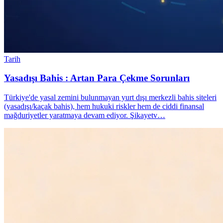
Tarih
Yasadışı Bahis : Artan Para Çekme Sorunları
Türkiye'de yasal zemini bulunmayan yurt dışı merkezli bahis siteleri
(yasadışı/kaçak bahis), hem hukuki riskler hem de ciddi finansal
mağduriyetler yaratmaya devam ediyor. Şikayetv…