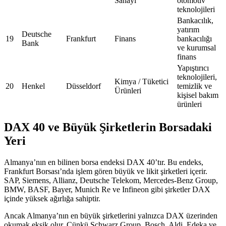
Sanayi
otomotiv
teknolojileri
Bankacılık,
yatırım
Deutsche
19
Frankfurt
Finans
bankacılığı
Bank
ve kurumsal
finans
Yapıştırıcı
teknolojileri,
Kimya / Tüketici
20
Henkel
Düsseldorf
temizlik ve
Ürünleri
kişisel bakım
ürünleri
DAX 40 ve Büyük Şirketlerin Borsadaki
Yeri
Almanya’nın en bilinen borsa endeksi DAX 40’tır. Bu endeks,
Frankfurt Borsası’nda işlem gören büyük ve likit şirketleri içerir.
SAP, Siemens, Allianz, Deutsche Telekom, Mercedes-Benz Group,
BMW, BASF, Bayer, Munich Re ve Infineon gibi şirketler DAX
içinde yüksek ağırlığa sahiptir.
Ancak Almanya’nın en büyük şirketlerini yalnızca DAX üzerinden
okumak eksik olur. Çünkü Schwarz Group, Bosch, Aldi, Edeka ve