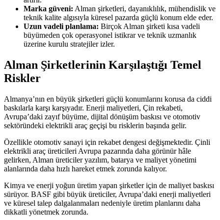
Marka güveni:
Alman şirketleri, dayanıklılık, mühendislik ve
teknik kalite algısıyla küresel pazarda güçlü konum elde eder.
Uzun vadeli planlama:
Birçok Alman şirketi kısa vadeli
büyümeden çok operasyonel istikrar ve teknik uzmanlık
üzerine kurulu stratejiler izler.
Alman Şirketlerinin Karşılaştığı Temel
Riskler
Almanya’nın en büyük şirketleri güçlü konumlarını korusa da ciddi
baskılarla karşı karşıyadır. Enerji maliyetleri, Çin rekabeti,
Avrupa’daki zayıf büyüme, dijital dönüşüm baskısı ve otomotiv
sektöründeki elektrikli araç geçişi bu risklerin başında gelir.
Özellikle otomotiv sanayi için rekabet dengesi değişmektedir. Çinli
elektrikli araç üreticileri Avrupa pazarında daha görünür hâle
gelirken, Alman üreticiler yazılım, batarya ve maliyet yönetimi
alanlarında daha hızlı hareket etmek zorunda kalıyor.
Kimya ve enerji yoğun üretim yapan şirketler için de maliyet baskısı
sürüyor. BASF gibi büyük üreticiler, Avrupa’daki enerji maliyetleri
ve küresel talep dalgalanmaları nedeniyle üretim planlarını daha
dikkatli yönetmek zorunda.