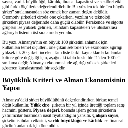
sayısı, varlık büyüklüğü, kârlılık, ihracat kapasitesi ve sektörel etki
gibi farklı ölçütlerle değerlendirilebilir. Bu yüzden tek bir “en büyük
şirket” sıralamasından söz etmek her zaman doğru değildir.
Otomotiv şirketleri ciroda öne çıkarken, yazılım ve teknoloji
şirketleri piyasa değerinde daha güçlü olabilir. Perakende ve sigorta
grupları ise yüksek gelirleri, istihdam kapasiteleri ve uluslararası
ağlarıyla listenin üst sıralarında yer alır.
Bu yazı, Almanya’nın en büyük 100 şirketini anlamak için
kullanılan temel ölçütleri, öne çıkan sektörleri ve ekonomik ağırlığı
yüksek ilk 20 şirketi inceler. Tam liste farklı kaynaklarda kullanılan
kritere göre değiştiği için, aşağıdaki tablo kesin bir “1’den 100’e”
sıralama değil; Almanya ekonomisinde ağırlığı yüksek şirketleri
gösteren karşılaştırmalı bir seçkidir.
Büyüklük Kriteri ve Alman Ekonomisinin
Yapısı
Almanya’daki şirket büyüklüğünü değerlendirirken birkaç temel
ölçüt kullanılır.
Yıllık ciro
, şirketin bir yıl içinde ürettiği toplam satış
hacmini gösterir.
Piyasa değeri
, borsada işlem gören şirketlerin
yatırımcılar tarafından nasıl fiyatlandığını yansıtır.
Çalışan sayısı
,
şirketin istihdam etkisini;
varlık büyüklüğü
ve
kârlılık
ise finansal
gücünü anlamak için önemlidir.