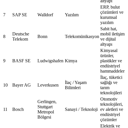
altyapı
ERP, bulut
çözümleri ve
7
SAP SE
Walldorf
Yazılım
kurumsal
yazılım
Sabit hat,
Deutsche
mobil iletişim
8
Bonn
Telekomünikasyon
Telekom
ve dijital
altyapı
Kimyasal
ürünler,
9
BASF SE
Ludwigshafen
Kimya
plastikler ve
endüstriyel
hammaddeler
İlaç, tüketici
İlaç / Yaşam
sağlığı ve
10
Bayer AG
Leverkusen
Bilimleri
tarım
teknolojileri
Otomotiv
Gerlingen,
teknolojileri,
Stuttgart
11
Bosch
Sanayi / Teknoloji
ev aletleri ve
Metropol
endüstriyel
Bölgesi
çözümler
Elektrik ve