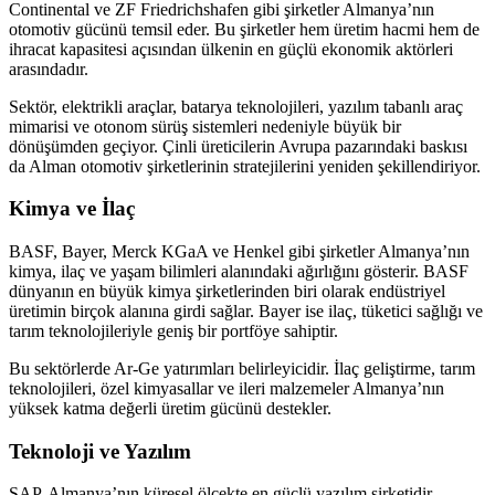
Continental ve ZF Friedrichshafen gibi şirketler Almanya’nın
otomotiv gücünü temsil eder. Bu şirketler hem üretim hacmi hem de
ihracat kapasitesi açısından ülkenin en güçlü ekonomik aktörleri
arasındadır.
Sektör, elektrikli araçlar, batarya teknolojileri, yazılım tabanlı araç
mimarisi ve otonom sürüş sistemleri nedeniyle büyük bir
dönüşümden geçiyor. Çinli üreticilerin Avrupa pazarındaki baskısı
da Alman otomotiv şirketlerinin stratejilerini yeniden şekillendiriyor.
Kimya ve İlaç
BASF, Bayer, Merck KGaA ve Henkel gibi şirketler Almanya’nın
kimya, ilaç ve yaşam bilimleri alanındaki ağırlığını gösterir. BASF
dünyanın en büyük kimya şirketlerinden biri olarak endüstriyel
üretimin birçok alanına girdi sağlar. Bayer ise ilaç, tüketici sağlığı ve
tarım teknolojileriyle geniş bir portföye sahiptir.
Bu sektörlerde Ar-Ge yatırımları belirleyicidir. İlaç geliştirme, tarım
teknolojileri, özel kimyasallar ve ileri malzemeler Almanya’nın
yüksek katma değerli üretim gücünü destekler.
Teknoloji ve Yazılım
SAP, Almanya’nın küresel ölçekte en güçlü yazılım şirketidir.