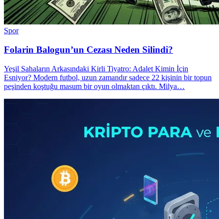
Spor
Folarin Balogun’un Cezası Neden Silindi?
Yeşil Sahaların Arkasındaki Kirli Tiyatro: Adalet Kimin İçin
Esniyor? Modern futbol, uzun zamandır sadece 22 kişinin bir topun
peşinden koştuğu masum bir oyun olmaktan çıktı. Milya…