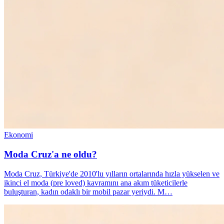
Ekonomi
Moda Cruz'a ne oldu?
Moda Cruz, Türkiye'de 2010'lu yılların ortalarında hızla yükselen ve
ikinci el moda (pre loved) kavramını ana akım tüketicilerle
buluşturan, kadın odaklı bir mobil pazar yeriydi. M…